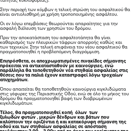
τάπητας κυκλοφορίας).
Στην περιοχή των κόμβων η τελική στρώση του ασφαλτικού θα
είναι αντιολισθηρή με χρήση τροποποιημένης ασφάλτου.
Οι εν λόγω επεμβάσεις θεωρούνται απαραίτητες για την
ασφαλή διέλευση των χρηστών του δρόμου.
Πριν την αποκατάσταση του ασφαλτοτάπητα θα γίνει
καθαρισμός των πλευρικών τάφρων απορροής καθώς και
των τεχνικών. Στην τελική επιφάνεια του νέου ασφαλτικού θα
πραγματοποιηθεί η προβλεπόμενη διαγράμμιση.
Επιπρόσθετα, οι αποχρωματισμένες πινακίδες σήμανσης
πρόκειται να αντικατασταθούν με καινούργιες, ενώ
παράλληλα θα τοποθετηθούν νέα στηθαία ασφαλείας στις
θέσεις που τα παλιά έχουν καταστραφεί λόγω τροχαίων
ατυχημάτων.
Όπου απαιτείται θα τοποθετηθούν καινούργια κιγκλιδώματα
στις γέφυρες της Περιαστικής Οδού, ενώ σε όλο το μήκος του
δρόμου θα πραγματοποιηθεί βαφή των διαβρωμένων
κιγκλιδωμάτων.
Τέλος, θα πραγματοποιηθεί κοπή όλων των
ξυλωδών φυτών , μικρών δένδρων και βάτων που
καλύπτουν την οριζόντια ή και κατακόρυφη σήμανση της
οδού και των στηθαίων ασφαλείας σε απόσταση