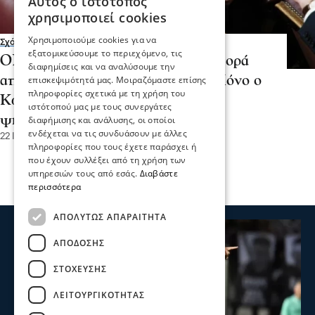
Αυτός ο ιστότοπος
χρησιμοποιεί cookies
Χρησιμοποιούμε cookies για να
Σχόλια και...άλλα
εξατομικεύσουμε το περιεχόμενο, τις
ΟΠΕΚΕΠΕ - Σέρρες: Ειδική αναφορά
διαφημίσεις και να αναλύσουμε την
από τον Κυριάκο Μητσοτάκη - Μόνο ο
επισκεψιμότητά μας. Μοιραζόμαστε επίσης
πληροφορίες σχετικά με τη χρήση του
Κώστας Καραμανλής έξω από τα
ιστότοπού μας με τους συνεργάτες
ψηφοδέλτια;
διαφήμισης και ανάλυσης, οι οποίοι
ενδέχεται να τις συνδυάσουν με άλλες
22 Ιου 2026, 18:33
πληροφορίες που τους έχετε παράσχει ή
που έχουν συλλέξει από τη χρήση των
υπηρεσιών τους από εσάς.
Διαβάστε
περισσότερα
ΑΠΟΛΎΤΩΣ ΑΠΑΡΑΊΤΗΤΑ
ΑΠΌΔΟΣΗΣ
ΣΤΌΧΕΥΣΗΣ
ΛΕΙΤΟΥΡΓΙΚΌΤΗΤΑΣ