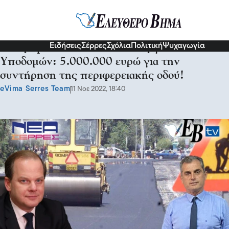
Σερραικά Νέα
Ειδήσεις
Σέρρες
Σχόλια
Πολιτική
Ψυχαγωγία
Με χρηματοδότηση του Υπουργείου
Υποδομών: 5.000.000 ευρώ για την
συντήρηση της περιφερειακής οδού!
eVima Serres Team
11 Νοε 2022, 18:40