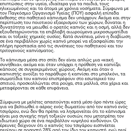
επιπτώσεις στην υγεία, ιδιαίτερα για τα παιδιά, τους
ηλικιωμένους και τα άτομα με χρόνια νοσήματα. Σύμφωνα με
τον Παγκόσμιο Οργανισμό Υγείας (ΠΟΥ) ασφαλή επίπεδα
έκθεσης στο παθητικό κάπνισμα δεν υπάρχουν. Ακόμα και στην
περίπτωση του ποιοτικού εξαερισμού των χώρων, δύναται η
δυνατότητα να μειωθεί ο ορατός καπνός και η οσμή, αλλά δεν
εξουδετερώνονται τα επιβλαβή αιωρούμενα μικροσωματίδια
και οι τοξικές χημικές ουσίες. Κατά συνέπεια, μόνο η διαβίωση
σε ένα περιβάλλον χωρίς καπνό μπορεί να εξασφαλίσει την
πλήρη προστασία από τις συνέπειες του παθητικού και του
τριτογενούς καπνίσματος.
Το κάπνισμα μέσα στο σπίτι δεν είναι απλώς μια «κακή
συνήθεια», ακόμα και όταν υπάρχει η πρόθεση να καπνίζει
κάποιος σε συγκεκριμένους χώρους. Ακόμη και όταν ο
καπνιστής ανοίξει το παράθυρο ή καπνίσει στο μπαλκόνι, τα
σωματίδια του καπνού επιστρέφουν στο εσωτερικό του
σπιτιού, προσκολλώνται στα ρούχα, στα μαλλιά, στα χέρια και
μεταφέρονται σε κάθε επιφάνεια.
Σύμφωνα με μελέτες απαιτούνται κατά μέσο όρο πέντε ώρες
για να βελτιωθεί ο αέρας ενός δωματίου από τον καπνό ενός
τσιγάρου, ενώ δεν θα πρέπει να λησμονείται ότι το κάπνισμα
είναι μια συνεχής πηγή τοξικών ουσιών, που μετατρέπει τον
ιδιωτικό χώρο σε ένα περιβάλλον «υψηλού κινδύνου». Οι
έρευνες δείχνουν ότι ο καπνός του τσιγάρου εισπνέεται
περίπου σε ποσοστό 28% από τον ίδιο τον καπνιστή, ενώ περί