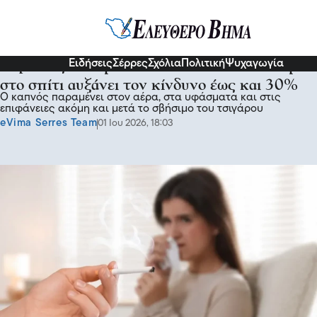
Υγεία
Ειδήσεις
Σέρρες
Σχόλια
Πολιτική
Ψυχαγωγία
Καρκίνος πνεύμονα: Το παθητικό κάπνισμα
στο σπίτι αυξάνει τον κίνδυνο έως και 30%
Ο καπνός παραμένει στον αέρα, στα υφάσματα και στις
επιφάνειες ακόμη και μετά το σβήσιμο του τσιγάρου
eVima Serres Team
01 Ιου 2026, 18:03