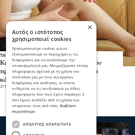
×
Αυτός ο ιστότοπος
χρησιμοποιεί cookies
Χρησιμοποιούμε cookies για να
εξατομικεύσουμε το περιεχόμενο, τις
Υγεία
διαφημίσεις και να αναλύσουμε την
Καρκίνος: Έξι ύποπτα σημάδια που
επισκεψιμότητά μας. Μοιραζόμαστε επίσης
προειδοποιούν για τη νόσο – Τι να
πληροφορίες σχετικά με τη χρήση του
ιστότοπού μας με τους συνεργάτες
κάνετε
διαφήμισης και ανάλυσης, οι οποίοι
31 Μαΐ 2026, 19:41
ενδέχεται να τις συνδυάσουν με άλλες
πληροφορίες που τους έχετε παράσχει ή
που έχουν συλλέξει από τη χρήση των
υπηρεσιών τους από εσάς.
Διαβάστε
περισσότερα
ΑΠΟΛΎΤΩΣ ΑΠΑΡΑΊΤΗΤΑ