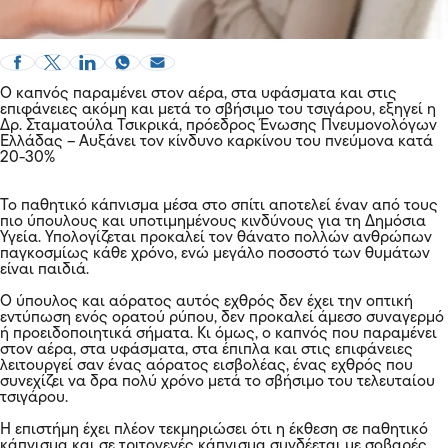
Ο καπνός παραμένει στον αέρα, στα υφάσματα και στις
επιφάνειες ακόμη και μετά το σβήσιμο του τσιγάρου, εξηγεί η
Δρ. Σταματούλα Τσικρικά, πρόεδρος Ένωσης Πνευμονολόγων
Ελλάδας – Αυξάνει τον κίνδυνο καρκίνου του πνεύμονα κατά
20-30%
Το παθητικό κάπνισμα μέσα στο σπίτι αποτελεί έναν από τους
πιο ύπουλους και υποτιμημένους κινδύνους για τη Δημόσια
Υγεία. Υπολογίζεται προκαλεί τον θάνατο πολλών ανθρώπων
παγκοσμίως κάθε χρόνο, ενώ μεγάλο ποσοστό των θυμάτων
είναι παιδιά.
Ο ύπουλος και αόρατος αυτός εχθρός δεν έχει την οπτική
εντύπωση ενός ορατού ρύπου, δεν προκαλεί άμεσο συναγερμό
ή προειδοποιητικά σήματα. Κι όμως, ο καπνός που παραμένει
στον αέρα, στα υφάσματα, στα έπιπλα και στις επιφάνειες
λειτουργεί σαν ένας αόρατος εισβολέας, ένας εχθρός που
συνεχίζει να δρα πολύ χρόνο μετά το σβήσιμο του τελευταίου
τσιγάρου.
Η επιστήμη έχει πλέον τεκμηριώσει ότι η έκθεση σε παθητικό
κάπνισμα και σε τριτογενές κάπνισμα συνδέεται με σοβαρές