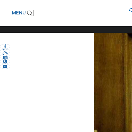
Καταγγέλ
ΠΙΣΩ
MENU
τοπική α
eVima Serres Team
1
Σχόλια και...άλλα