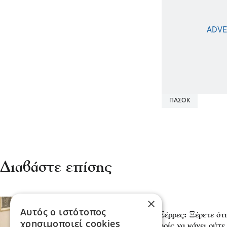
ΠΑΣΟΚ
Διαβάστε επίσης
×
Σχόλια και...άλλα
Αυτός ο ιστότοπος
Λευτέρης Αβραμάκης- Σέρρες: Ξέρετε ότι
χρησιμοποιεί cookies
δισεκατομμύρια ευρώ χωρίς να κάνει ούτε