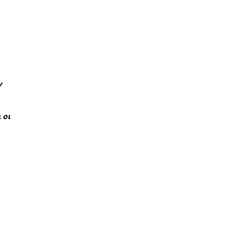
ν
 οι