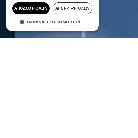
ΑΠΟΔΟΧΉ ΌΛΩΝ
ΑΠΌΡΡΙΨΗ ΌΛΩΝ
ΕΜΦΆΝΙΣΗ ΛΕΠΤΟΜΕΡΕΙΏΝ
Σερραικά Νέα
Έκτακτη Ανακοίνωση ΔΕΥΑΣ: Πού θ