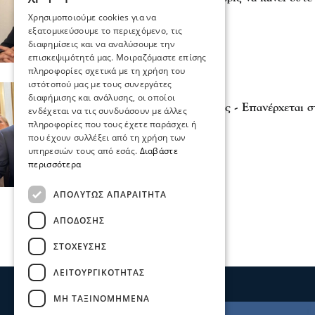
05 Αυγ 2026, 20:10
Χρησιμοποιούμε cookies για να
εξατομικεύσουμε το περιεχόμενο, τις
διαφημίσεις και να αναλύσουμε την
επισκεψιμότητά μας. Μοιραζόμαστε επίσης
πληροφορίες σχετικά με τη χρήση του
ιστότοπού μας με τους συνεργάτες
Σχόλια και...άλλα
διαφήμισης και ανάλυσης, οι οποίοι
Τελειώνει ο Κασσελάκης - Επανέρχεται
ενδέχεται να τις συνδυάσουν με άλλες
Τζάκρη
πληροφορίες που τους έχετε παράσχει ή
29 Ιου 2026, 10:14
που έχουν συλλέξει από τη χρήση των
υπηρεσιών τους από εσάς.
Διαβάστε
περισσότερα
ΑΠΟΛΎΤΩΣ ΑΠΑΡΑΊΤΗΤΑ
ΑΠΌΔΟΣΗΣ
ΣΤΌΧΕΥΣΗΣ
ΛΕΙΤΟΥΡΓΙΚΌΤΗΤΑΣ
ΜΗ ΤΑΞΙΝΟΜΗΜΈΝΑ