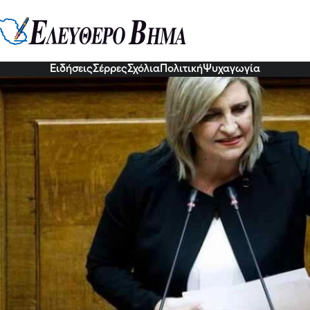
λει το ΠΑΣΟΚ: Έλλειμμα 246 ε
υτοδιοίκηση
1 Νοε 2022, 08:51
Ειδήσεις
Σέρρες
Σχόλια
Πολιτική
Ψυχαγωγία