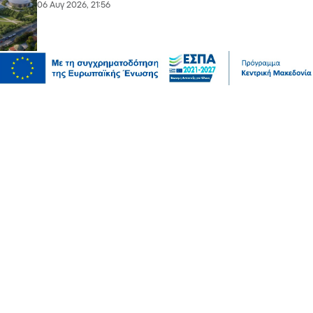
06 Αυγ 2026, 21:56
Επικαιρότητα
Θεσσαλονίκη: Παράσυρση πεζού από ΙΧ στον
Δενδροπόταμο - Μεταφέρθηκε στο νοσοκομείο
06 Αυγ 2026, 20:18
Επικαιρότητα
Τουλάχιστον 25 τραυματίες, οι επτά σοβαρά, από
σύγκρουση δύο τραμ στο Γκελζενκίρχεν της Γερμανίας
06 Αυγ 2026, 20:16
Επικαιρότητα
Πυρκαγιές: 325 αυτοψίες κτιρίων στις πληγείσες
περιοχές, 118 χαρακτηρίστηκαν κόκκινα