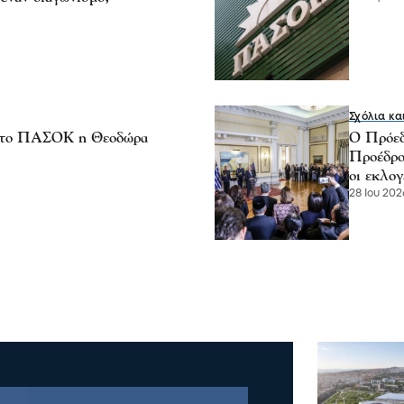
Σχόλια κα
 στο ΠΑΣΟΚ η Θεοδώρα
Ο Πρόεδ
Προέδρο
οι εκλογ
28 Ιου 202