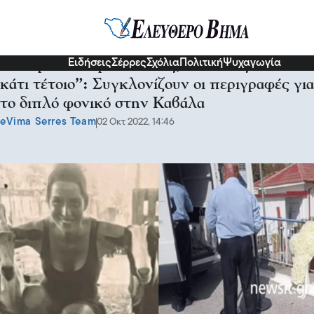
Κοινωνία
Ειδήσεις
Σέρρες
Σχόλια
Πολιτική
Ψυχαγωγία
“40 χρόνια ιατροδικαστής, δεν έχω ξαναδεί
κάτι τέτοιο”: Συγκλονίζουν οι περιγραφές για
το διπλό φονικό στην Καβάλα
eVima Serres Team
02 Οκτ 2022, 14:46