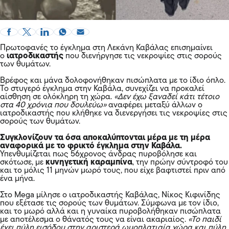
Πρωτοφανές το έγκλημα στη Λεκάνη Καβάλας επισημαίνει
ο
ιατροδικαστής
που διενήργησε τις νεκροψίες στις σορούς
των θυμάτων.
Βρέφος και μάνα δολοφονήθηκαν πισώπλατα με το ίδιο όπλο.
Το στυγερό έγκλημα στην Καβάλα, συνεχίζει να προκαλεί
αίσθηση σε ολόκληρη τη χώρα.
«Δεν έχω ξαναδεί κάτι τέτοιο
στα 40 χρόνια που δουλεύω»
αναφέρει μεταξύ άλλων ο
ιατροδικαστής που κλήθηκε να διενεργήσει τις νεκροψίες στις
σορούς των θυμάτων.
Συγκλονίζουν τα όσα αποκαλύπτονται μέρα με τη μέρα
αναφορικά με το φρικτό έγκλημα στην Καβάλα.
Υπενθυμίζεται πως 56χρονος άνδρας πυροβόλησε και
σκότωσε, με
κυνηγετική καραμπίνα
, την πρώην σύντροφό του
και το μόλις 11 μηνών μωρό τους, που είχε βαφτιστεί πριν από
ένα μήνα.
Στο Mega μίλησε ο ιατροδικαστής Καβάλας, Νίκος Κιφινίδης
που εξέτασε τις σορούς των θυμάτων. Σύμφωνα με τον ίδιο,
και το μωρό αλλά και η γυναίκα πυροβολήθηκαν πισώπλατα
με αποτέλεσμα ο θάνατός τους να είναι ακαριαίος.
«Το παιδί
έχει πύλη εισόδου στην αριστερά ωμοπλατιαία χώρα και πύλη