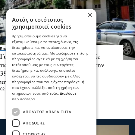
×
Αυτός ο ιστότοπος
χρησιμοποιεί cookies
Χρησιμοποιούμε cookies για να
εξατομικεύσουμε το περιεχόμενο, τις
διαφημίσεις και να αναλύσουμε την
Επικαιρότητα
επισκεψιμότητά μας. Μοιραζόμαστε επίσης
Γυναικοκτονία στην Καλαμάτα: Με
πληροφορίες σχετικά με τη χρήση του
πάνω από 40 μαχαιριές σκότωσε την
ιστότοπού μας με τους συνεργάτες
διαφήμισης και ανάλυσης, οι οποίοι
39χρονη ο 41χρονος – Σοκάρει η
ενδέχεται να τις συνδυάσουν με άλλες
ιατροδικαστική
πληροφορίες που τους έχετε παράσχει ή
που έχουν συλλέξει από τη χρήση των
02 Ιου 2026, 16:15
υπηρεσιών τους από εσάς.
Διαβάστε
περισσότερα
ΑΠΟΛΎΤΩΣ ΑΠΑΡΑΊΤΗΤΑ
ΑΠΌΔΟΣΗΣ
ΣΤΌΧΕΥΣΗΣ