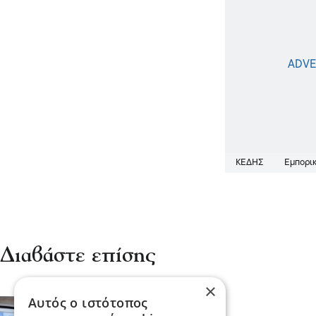
ΚΕΔΗΣ
Εμπορικ
Διαβάστε επίσης
×
Αυτός ο ιστότοπος
Σερραικά Νέα