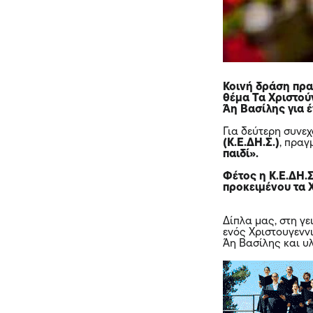
Κοινή δράση πρα
θέμα Τα Χριστούγ
Άη Βασίλης για έ
Για δεύτερη συνε
(Κ.Ε.ΔΗ.Σ.)
, πραγ
παιδί».
Φέτος η Κ.Ε.ΔΗ.
προκειμένου τα 
Δίπλα μας, στη γε
ενός Χριστουγεννι
Άη Βασίλης και υλ