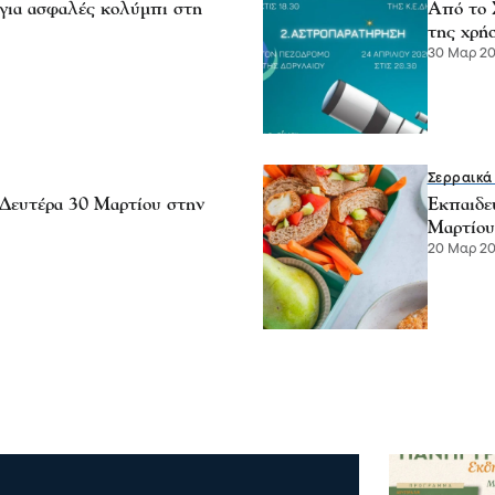
για ασφαλές κολύμπι στη
Από το 
της χρή
30 Μαρ 20
Σερραικά
 Δευτέρα 30 Μαρτίου στην
Εκπαιδε
Μαρτίο
20 Μαρ 202