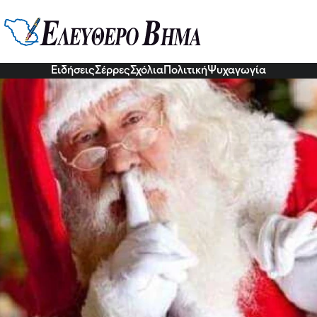
. – Εμπορικός Σύλλογος Σερρών:
»!
2 Δεκ 2022, 22:13
Ειδήσεις
Σέρρες
Σχόλια
Πολιτική
Ψυχαγωγία