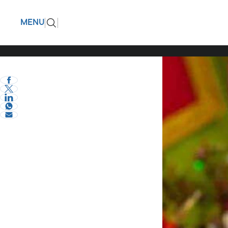
Κ.Ε.ΔΗ.Σ
ΠΙΣΩ
MENU
ένα παιδί
eVima Serres Team
1
Σερραικά Νέα