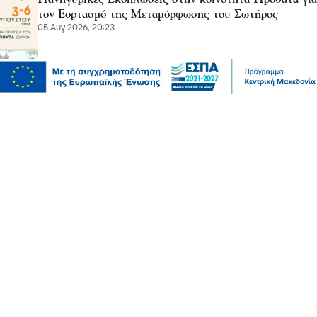
τον Εορτασμό της Μεταμόρφωσης του Σωτήρος
05 Αυγ 2026, 20:23
Επικαιρότητα
Αυγερινός, Μουτσάτσου και άλλοι 20 κατά
Καρυστιανού – “Στάση αρχής η αποχώρησή μας”
05 Αυγ 2026, 20:21
Σχόλια και...άλλα
Λευτέρης Αβραμάκης- Σέρρες: Ξέρετε ότι το κράτος
μοίρασε 12 δισεκατομμύρια ευρώ χωρίς να κάνει ούτε
έναν διαγωνισμό;
05 Αυγ 2026, 20:10
Πολιτική
Εξωδικαστικός Μηχανισμός: Άνω των 20 δισ. ευρώ οι