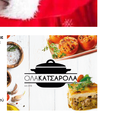
με
ε
σύ