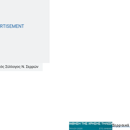
ός Σύλλογος Ν. Σερρών
Σερραικά