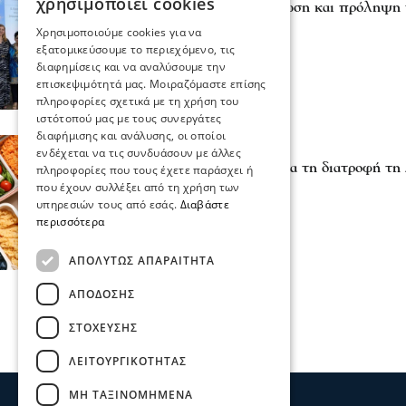
χρησιμοποιεί cookies
Δήμος Σερρών- Ενημέρωση και πρόληψη 
θάλασσα
Χρησιμοποιούμε cookies για να
09 Ιου 2026, 18:26
εξατομικεύσουμε το περιεχόμενο, τις
διαφημίσεις και να αναλύσουμε την
επισκεψιμότητά μας. Μοιραζόμαστε επίσης
πληροφορίες σχετικά με τη χρήση του
ιστότοπού μας με τους συνεργάτες
διαφήμισης και ανάλυσης, οι οποίοι
Σερραικά Νέα
ενδέχεται να τις συνδυάσουν με άλλες
Ενημερωτική διάλεξη για τη διατροφή τη
πληροφορίες που τους έχετε παράσχει ή
αίθουσα της ΚΕΔΗΣ
που έχουν συλλέξει από τη χρήση των
υπηρεσιών τους από εσάς.
Διαβάστε
24 Μαρ 2026, 19:28
περισσότερα
ΑΠΟΛΎΤΩΣ ΑΠΑΡΑΊΤΗΤΑ
ΑΠΌΔΟΣΗΣ
ΣΤΌΧΕΥΣΗΣ
ΛΕΙΤΟΥΡΓΙΚΌΤΗΤΑΣ
ΜΗ ΤΑΞΙΝΟΜΗΜΈΝΑ