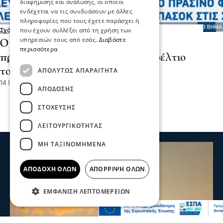
διαφήμισης και ανάλυσης, οι οποίοι
ενδέχεται να τις συνδυάσουν με άλλες
πληροφορίες που τους έχετε παράσχει ή
που έχουν συλλέξει από τη χρήση των
Σχόλια και...άλλα
υπηρεσιών τους από εσάς.
Διαβάστε
Ο Λευτέρης Αβραμάκης πήρε το
περισσότερα
πράσινο φως «Κλείνει» το ψηφοδέλτιο
ΑΠΟΛΎΤΩΣ ΑΠΑΡΑΊΤΗΤΑ
του ΠΑΣΟΚ στις Σέρρες
14 Ιου 2026, 10:03
ΑΠΌΔΟΣΗΣ
ΣΤΌΧΕΥΣΗΣ
ΛΕΙΤΟΥΡΓΙΚΌΤΗΤΑΣ
ΜΗ ΤΑΞΙΝΟΜΗΜΈΝΑ
ΑΠΟΔΟΧΉ ΌΛΩΝ
ΑΠΌΡΡΙΨΗ ΌΛΩΝ
ΕΜΦΆΝΙΣΗ ΛΕΠΤΟΜΕΡΕΙΏΝ