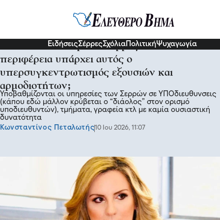
Σχόλια και...άλλα
Ειδήσεις
Σέρρες
Σχόλια
Πολιτική
Ψυχαγωγία
Κέλλυ Βαλταδώρου - Σέρρες: Σε ποια άλλη
περιφέρεια υπάρχει αυτός ο
υπερσυγκεντρωτισμός εξουσιών και
αρμοδιοτήτων;
Υποβαθμίζονται οι υπηρεσίες των Σερρών σε ΥΠΟδιευθυνσεις
(κάπου εδώ μάλλον κρύβεται ο “διάολος” στον ορισμό
υποδιευθυντών), τμήματα, γραφεία κτλ με καμία ουσιαστική
δυνατότητα
Κωνσταντίνος Πεταλωτής
10 Ιου 2026, 11:07