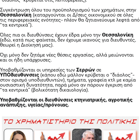
“διάολος” κρύβεται στις λεπτομέρειες).
Συγκέντρωση όλου του προϋπολογισμού των χρημάτων, στην
Θεσσαλονίκη
(καταργούνται οι Δ/σεις οικονομικού σε όλες
τις περιφερειακές ενότητες- πλέον θα ζητιανεύουμε λεφτά από
“τα κεντρικά”).
Όλες πια οι διευθύνσεις έχουν έδρα μόνο την
Θεσσαλονίκη
(εδώ, κατά πως φαίνεται, δεν έχουμε ικανούς για διευθυντές,
θεωρεί η Διοίκησή μας).
Όχι μόνο δεν ζητάμε νέες θέσεις εργασίας, αλλά μειώνονται
και οι ήδη υπάρχουσες.
Υποβαθμίζονται οι υπηρεσίες των
Σερρών
σε
ΥΠΟδιευθυνσεις
(κάπου εδώ μάλλον κρύβεται ο “διάολος”-
στον ορισμό υποδιευθυντών), τμήματα, γραφεία κτλ με καμία
ουσιαστική δυνατότητα, παρά μόνο αν πάρουν έγκριση από
“τα κεντρικά” (βολικότατη δικαιολογία).
Υποβαθμίζονται οι διευθύνσεις κτηνιατρικής, αγροτικής
ανάπτυξης, υγείας/πρόνοιας.