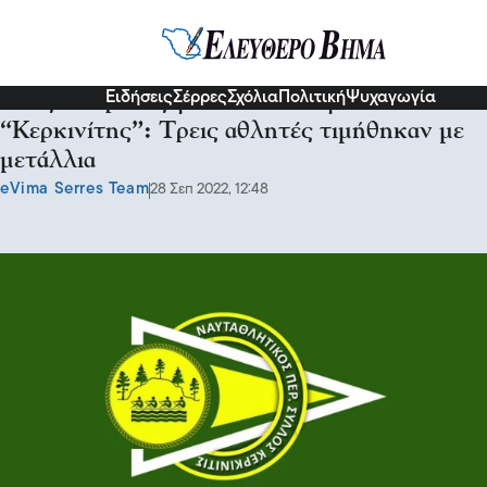
Σερραικά Νέα
Ειδήσεις
Σέρρες
Σχόλια
Πολιτική
Ψυχαγωγία
Νέες διακρίσεις για τον Σύλλογο Πεθελινού
“Κερκινίτης”: Τρεις αθλητές τιμήθηκαν με
μετάλλια
eVima Serres Team
28 Σεπ 2022, 12:48