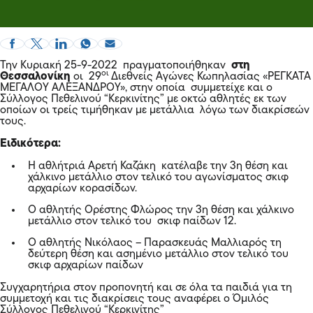
Την Κυριακή 25-9-2022 πραγματοποιήθηκαν
στη
οι
Θεσσαλονίκη
οι 29
Διεθνείς Αγώνες Κωπηλασίας «ΡΕΓΚΑΤΑ
ΜΕΓΑΛΟΥ ΑΛΕΞΑΝΔΡΟΥ», στην οποία συμμετείχε και ο
Σύλλογος Πεθελινού “Κερκινίτης” με οκτώ αθλητές εκ των
οποίων οι τρείς τιμήθηκαν με μετάλλια λόγω των διακρίσεών
τους.
Ειδικότερα:
Η αθλήτριά Αρετή Καζάκη κατέλαβε την 3η θέση και
χάλκινο μετάλλιο στον τελικό του αγωνίσματος σκιφ
αρχαρίων κορασίδων.
Ο αθλητής Ορέστης Φλώρος την 3η θέση και χάλκινο
μετάλλιο στον τελικό του σκιφ παίδων 12.
Ο αθλητής Νικόλαος – Παρασκευάς Μαλλιαρός τη
δεύτερη θέση και ασημένιο μετάλλιο στον τελικό του
σκιφ αρχαρίων παίδων
Συγχαρητήρια στον προπονητή και σε όλα τα παιδιά για τη
συμμετοχή και τις διακρίσεις τους αναφέρει ο Όμιλός
Σύλλογος Πεθελινού “Κερκινίτης”