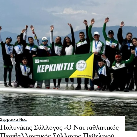
Σερραικά Νέα
Πολυνίκης Σύλλογος -Ο Ναυταθλητικός
Περιβαλλοντικός Σύλλογος Πεθελινού