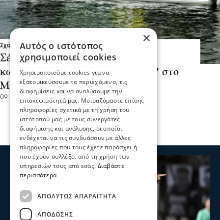
×
Αυτός ο ιστότοπος
Σχόλια και...άλλα
χρησιμοποιεί cookies
Σέρρες - Στο βάθρο οι αθλητές
κωπηλασίας από τον "Κερκινίτις" στο
Χρησιμοποιούμε cookies για να
εξατομικεύσουμε το περιεχόμενο, τις
Μαυροχώρι Καστοριάς
διαφημίσεις και να αναλύσουμε την
09 Μαρ 2026, 11:16
επισκεψιμότητά μας. Μοιραζόμαστε επίσης
πληροφορίες σχετικά με τη χρήση του
ιστότοπού μας με τους συνεργάτες
διαφήμισης και ανάλυσης, οι οποίοι
ενδέχεται να τις συνδυάσουν με άλλες
πληροφορίες που τους έχετε παράσχει ή
που έχουν συλλέξει από τη χρήση των
υπηρεσιών τους από εσάς.
Διαβάστε
περισσότερα
ΑΠΟΛΎΤΩΣ ΑΠΑΡΑΊΤΗΤΑ
ΑΠΌΔΟΣΗΣ