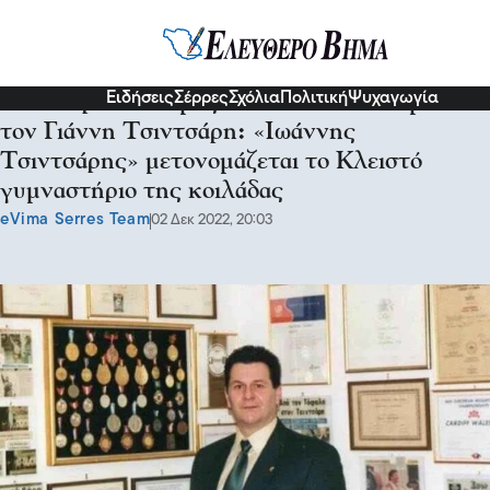
Σχόλια και...άλλα
Ειδήσεις
Σέρρες
Σχόλια
Πολιτική
Ψυχαγωγία
Την Κυριακή Δήμος και ΟΠΑΚΠΑ τιμούν
τον Γιάννη Τσιντσάρη: «Ιωάννης
Τσιντσάρης» μετονομάζεται το Κλειστό
γυμναστήριο της κοιλάδας
eVima Serres Team
02 Δεκ 2022, 20:03