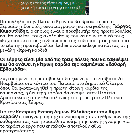
Παράλληλα, στην Πλατεία Κρονίου θα βρίσκεται και ο
Σερραίος ηθοποιός, σεναριογράφος και σκηνοθέτης
Γιώργος
Καπουτζίδης,
ο οποίος είναι ο πρεσβευτής της πρωτοβουλίας
και
θα καλέσει τους ακολούθους του να πουν το δικό τους
«Ευχαριστώ» στους ανθρώπους της καθαριότητας μέσα από
το site της πρωτοβουλίας katharievdomada.gr πατώντας στη
μεγάλη κίτρινη καρδιά!
Οι Σέρρες είναι μία από τις τρεις πόλεις που θα ταξιδέψει
και θα ανάψει η κίτρινη καρδιά της καμπάνιας «Καθαρή
Εβδομάδα».
Συγκεκριμένα, η πρωτοβουλία θα ξεκινήσει το Σάββατο 26
Νοεμβρίου, στο κέντρο του Πειραιά, στο Δημοτικό Θέατρο,
όπου θα φωταγωγηθεί η πρώτη κίτρινη καρδιά της
καμπάνιας, η δεύτερη καρδιά θα ανάψει στην Πλατεία
Αριστοτέλους στην
Θεσσαλονίκη
και η τρίτη στην Πλατεία
Κρονίου στις Σέρρες.
Για την
Κεντρική Ένωση Δήμων Ελλάδας και τον Δήμο
Σερρών
η αναγνώριση της συνεισφοράς των ανθρώπων της
καθαριότητας και η ευαισθητοποίηση της κοινής γνώμης για
το τεράστιο έργο που επιτελούν αποτελούν αξία
προτεραιότητας.