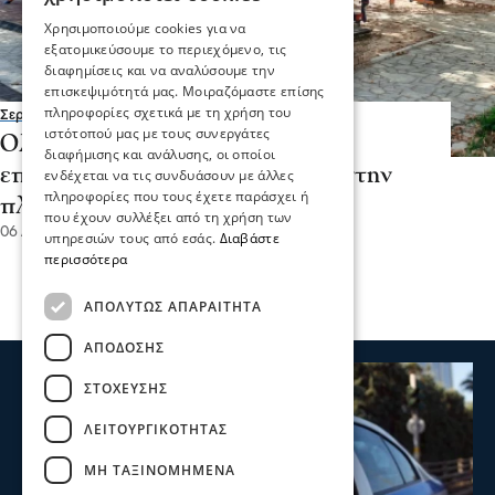
Χρησιμοποιούμε cookies για να
εξατομικεύσουμε το περιεχόμενο, τις
διαφημίσεις και να αναλύσουμε την
επισκεψιμότητά μας. Μοιραζόμαστε επίσης
πληροφορίες σχετικά με τη χρήση του
Σερραικά Νέα
ιστότοπού μας με τους συνεργάτες
Ολοκληρώθηκαν οι εργασίες και
διαφήμισης και ανάλυσης, οι οποίοι
επαναλειτουργεί η παιδική χαρά στην
ενδέχεται να τις συνδυάσουν με άλλες
πληροφορίες που τους έχετε παράσχει ή
πλατεία ΙΚΑ στις Σέρρες
που έχουν συλλέξει από τη χρήση των
06 Αυγ 2026, 19:00
υπηρεσιών τους από εσάς.
Διαβάστε
περισσότερα
ΑΠΟΛΎΤΩΣ ΑΠΑΡΑΊΤΗΤΑ
ΑΠΌΔΟΣΗΣ
ΣΤΌΧΕΥΣΗΣ
ΛΕΙΤΟΥΡΓΙΚΌΤΗΤΑΣ
ΜΗ ΤΑΞΙΝΟΜΗΜΈΝΑ