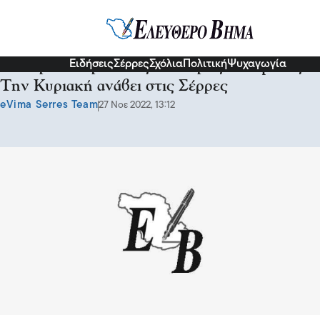
Σερραικά Νέα
Ειδήσεις
Σέρρες
Σχόλια
Πολιτική
Ψυχαγωγία
Η κίτρινη καρδιά της «Καθαρής Εβδομάδας»:
Την Κυριακή ανάβει στις Σέρρες
eVima Serres Team
27 Νοε 2022, 13:12