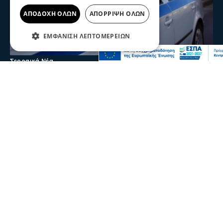
ΑΠΟΔΟΧΉ ΌΛΩΝ
ΑΠΌΡΡΙΨΗ ΌΛΩΝ
ΕΜΦΆΝΙΣΗ ΛΕΠΤΟΜΕΡΕΙΏΝ
Σερραικά Νέα
Θρίλερ στις Σέρρες: Νεκρός 66χρονος στα
Ίβηρα – Έρευνα των Αρχών για τα αίτια
του θανάτου
Ο 66χρονος ήταν μόνιμος κάτοικος Γερμανίας και το
τελευταίο διάστημα βρισκόταν στην περιοχή
09 Αυγ 2026, 22:29