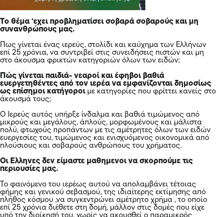
Το θέμα ‘εχει προβληματίσει σοβαρά σοβαρούς και μη
συνανθρώπους μας.
Πως γίνεται ένας ιερεύς, στολίδι και καύχημα των Ελλήνων
επί 25 χρόνια, να συντριβεί στις συνειδήσεις πιστών και μη
στο άκουσμα φρικτών κατηγοριών όλων των ειδών;
Πώς γίνεται παιδιά- νεαροί και έφηβοι βαθιά
ευεργετηθέντες από τον ιερέα να εμφανίζονται δημοσίως
ως επίσημοι κατήγοροι
με κατηγορίες που φρίττει κανείς στο
άκουσμά τους;
Ο Ιερεύς αυτός υπήρξε ίνδαλμα και βαθιά τιμώμενος από
μικρούς και μεγάλους, άπλούς, μορφωμένους και μάλιστα
πολύ, φτωχούς προπάντων με τις αμέτρητες όλων των ειδών
ευεργεσίες του, τιμώμενος και ενισχυόμενος οικονομικά από
πλούσιους και σοβαρούς ανθρώπους του χρήματος.
Οι Ελληνες δεν είμαστε μαθημενοι να σκορπούμε τις
περιουσίες μας.
Το φαινόμενο του ιερέως αυτού να απολαμβάνει τέτοιας
φήμης και γενικού σεβασμού, της ιδιαίτερης εκτίμησης από
πλήθος κόσμου ,να συγκεντρώνει αμέτρητο χρήμα , το οποίο
επί 25 χρόνια διέθετε στη δομή, μάλλον στις δομές που είχε
υπό την διοίκησή του, χωρίς να ακουσθεί ο παραμικρός