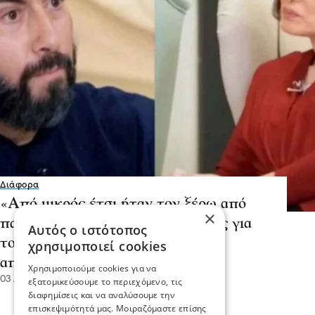
Διάφορα
«Από μικρός έτσι ήταν τον ξέρω από
×
παιδί»: Τα λόγια της πρεσβυτέρας για
Αυτός ο ιστότοπος
τον πατέρ Αντώνιο πριν τις
χρησιμοποιεί cookies
αποκαλύψεις
Χρησιμοποιούμε cookies για να
03 Δεκ 2022, 17:32
εξατομικεύσουμε το περιεχόμενο, τις
διαφημίσεις και να αναλύσουμε την
επισκεψιμότητά μας. Μοιραζόμαστε επίσης