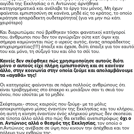
αιγίδα της Εκκλησίας ο π. Αντώνιος άρνήθηκε
κατηγορηματικά και ανέλαβε το έργο του μόνος, Μη έχων
φαίνεται εμπιστοσύνη σε κανένα, μηδέ είς το κράτος, το οποίο
κράτησε απαράδεκτη ουδετερότητα( (για να μην πώ κάτι
χειρότερο)
Και διερωτώμαι: πού βρέθηκαν τόσοι φανατικοί κατήγοροί
του, άνθρωποι που δεν τον εγνώριζαν ούτε κατ΄όψιν και
σήμερα καμώνονται πώς ο ιερεύς αυτός, έινας απαράδεκτος
επιχειρηματίας(!!!) έπαιξε και έχασε, διότι έπαιξε για τον εαυτό
του και μόνο, τη σύζυγό του και όλο το σόϊ του.
Κανείς δεν σκέφθηκε πώς χρησιμοποίησε αυτούς διότι
μόνο σ αυτούς είχε πλήρη εμπιστοσύνη και σε κανέναν
άλλο, στην κοινωνία στην οποία ζούμε και απολαμβάνουμε
τα «αγαθά» της!
Οι κατηγορίες φαίνονται σε πάρα πολλούς ανθρώπους ότι
είναι τραβηγμένες στο έπακρο κι μοιάζουν σαν τι σκιά του
όνου, που ισούται με το μηδέν.
Σκέφτομαι- στους καιρούς που ζούμε- με το μόλις
αποκρυπτόμενο μίσος έναντίον της Εκκλησίας και του κλήρου,
όη αυτή η κίνηση έναντίον ένός κληρικού μηπως δεν σκοπεύει
σε τίποτα άλλο αλλά στο πώς θα εκτεθεί ανεπιστρόφως
όχι ο
π. Αντώνιος αλλά ο θεσμός της Εκκλησίας
, τον οποίο ο
π.Αντώνιος ανέβασε σε ύψη που κινουν την άπέχθεια και τον
πόλεμο των εχθρών της.