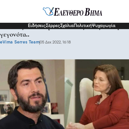
Σχόλια και...άλλα
Ειδήσεις
Σέρρες
Σχόλια
Πολιτική
Ψυχαγωγία
Κιβωτός του Κόσμου: Σχολιάζοντας θλιβερά
γεγονότα..
eVima Serres Team
05 Δεκ 2022, 16:18