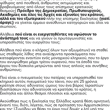
ψίθυρος από πουθενά, άνθρωπος εκτιμώμενος και
βραβευόμενος από όλους τους επίσημους κρατικούς
θεσμούς(
Πρόεδρο της Δημοκρατίας, Πρωθυπουργούς,
Ακαδημίες και όλες τις Άρχές και εξουσίες του κράτους,
αλλά και του εξωτερικού
πλήν της επίσημης Εκκλησίας
(γιατί
άραγε;)
να γίνεται έρμαιο ανεύθυνων κατηγοριών και όλοι να
σιωπούν;.
Αλήθεια
πού είναι οι ευεργετηθέντες να υψώσουν το
άνάστημά τους
και να γίνουν οι πρωταγωνιστές και
υπερασπιστές του ευεργέτου τους;
Αλήθεια πού είναι ο κλήρος( όλων των αξιωμάτων) να σταθεί
ως σταθερός λίθος στα αναίσχυντα προσκόμματα που
καταφέρονται εναντίον ενός μοναχικού κληρικού, που το έργο
του ανυψώθηκε μέχρι τρίτου ουρανού, που τα έσοδά του
έργου του δύσκολα μετρώνται από τους απλούς και συνήθεις
ανθρώπους;
Πού είναι ο πνευματικός του πατέρας να υπερασπισθεί τον
κληρικό αυτόν, πνευματικό του τέκνο, που επί 25 χρόνια
κράτησε στους αδύνατος ώμους του ένα βάρος τεραστίων
διαστάσεων που αδυνατούσε να κρατήσει το κράτος, η
Εκκλησία και άλλοι θεσμοί πλούσιοι και κραταιοί;
Ακούσθηκε πως η Εκκλησία της Ελλάδος κρατά θέση αρνητική
έναντί του, διότι, λέγεται, πώς σε πρότασση του Αρχιεπισκόπου
και της Ι.Συνόδου να θέσει το έργο του( δομές κ.λπ) υπό την