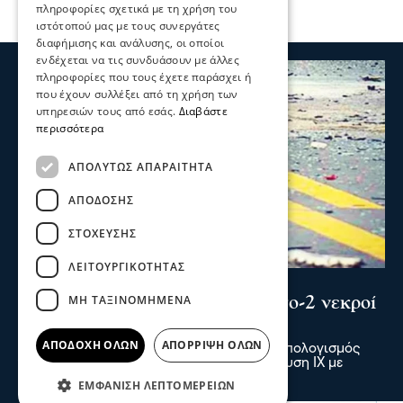
πληροφορίες σχετικά με τη χρήση του
ιστότοπού μας με τους συνεργάτες
διαφήμισης και ανάλυσης, οι οποίοι
ενδέχεται να τις συνδυάσουν με άλλες
πληροφορίες που τους έχετε παράσχει ή
που έχουν συλλέξει από τη χρήση των
υπηρεσιών τους από εσάς.
Διαβάστε
περισσότερα
ΑΠΟΛΎΤΩΣ ΑΠΑΡΑΊΤΗΤΑ
ΑΠΌΔΟΣΗΣ
ΣΤΌΧΕΥΣΗΣ
ΛΕΙΤΟΥΡΓΙΚΌΤΗΤΑΣ
Σερραικά Νέα
ΜΗ ΤΑΞΙΝΟΜΗΜΈΝΑ
Σέρρες: Τραγωδία στην άσφαλτο-2 νεκροί
σε τροχαίο στην Παλαιοκώμη
ΑΠΟΔΟΧΉ ΌΛΩΝ
ΑΠΌΡΡΙΨΗ ΌΛΩΝ
Δύο νεκροί και ένας τραυματίας είναι ο απολογισμός
τροχαίου δυστυχήματος μετά από σύγκρουση ΙΧ με
φορτηγό το πρωί στην Παλαιοκώμη
ΕΜΦΆΝΙΣΗ ΛΕΠΤΟΜΕΡΕΙΏΝ
07 Αυγ 2026, 08:48