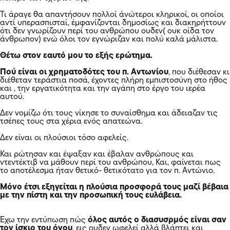
Τι άραγε θα απαντήσουν πολλοί άνώτεροι κληρικοί, οι οποίοι
αντί υπερασπισταί, έμφανίζονται δημοσίως και διακηρήττουν
ότι δεν γνωρίζουν περί του ανθρώπου ουδεν( ουκ οίδα τον
άνθρωπον) ενώ όλοι τον εγνώριζαν και πολύ καλά μάλιστα.
Θέτω στον εαυτό μου το εξής ερώτημα.
Πού είναι οι χρηματοδότες του π. Αντωνίου
, που διέθεσαν κι
διέθεταν τεράστια ποσά, έχοντες πλήρη εμπιστοσύνη στο ήθος
και , την εργατικότητα και την αγάπη στο έργο του ιερέα
αυτού.
Δεν νομίζω ότι τους νίκησε το συναίσθημα και άδειαζαν τις
τσέπες τους στα χέρια ενός απατεώνα.
Δεν είναι οι πλούσιοι τόσο αφελείς.
Και ρώτησαν και έψαξαν και έβαλαν ανθρώπους και
ντεντέκτιβ να μάθουν περί του ανθρώπου, Και, φαίνεται πως
το αποτέλεσμα ήταν θετικό- θετικότατο για τον π. Αντώνιο.
Μόνο έτσι εξηγείται η πλούσια προσφορά τους μαζί βέβαια
με την πίστη και την προσωπική τους ευλάβεια.
Έχω την εντύπωση πώς
όλος αυτός ο διασυσρμός είναι σαν
τον ίσκιο του όνου
, εις ουδεν ωφελεί αλλά βλάπτει και