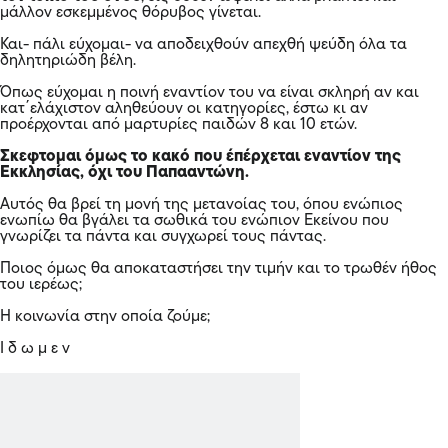
μάλλον εσκεμμένος θόρυβος γίνεται.
Και- πάλι εύχομαι- να αποδειχθούν απεχθή ψεύδη όλα τα
δηλητηριώδη βέλη.
Όπως εύχομαι η ποινή εναντίον του να είναι σκληρή αν και
κατ΄ελάχιστον αληθεύουν οι κατηγορίες, έστω κι αν
προέρχονται από μαρτυρίες παιδών 8 και 10 ετών.
Σκεφτομαι όμως το κακό που έπέρχεται εναντίον της
Εκκλησίας, όχι του Παπααντώνη.
Αυτός θα βρεί τη μονή της μετανοίας του, όπου ενώπιος
ενωπίω θα βγάλει τα σωθικά του ενώπιον Εκείνου που
γνωρίζει τα πάντα και συγχωρεί τους πάντας.
Ποιος όμως θα αποκαταστήσει την τιμήν και το τρωθέν ήθος
του ιερέως;
Η κοινωνία στην οποία ζούμε;
Ι δ ω μ ε ν