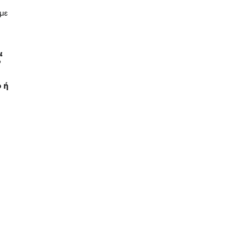
 με
.
ι
ο
ο ή