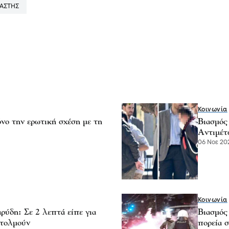
ΑΣΤΗΣ
Κοινωνία
νο την ερωτική σχέση με τη
Βιασμός
Αντιμέτ
06 Νοε 202
Κοινωνία
ρύδη: Σε 2 λεπτά είπε για
Βιασμός
 τολμούν
πορεία σ