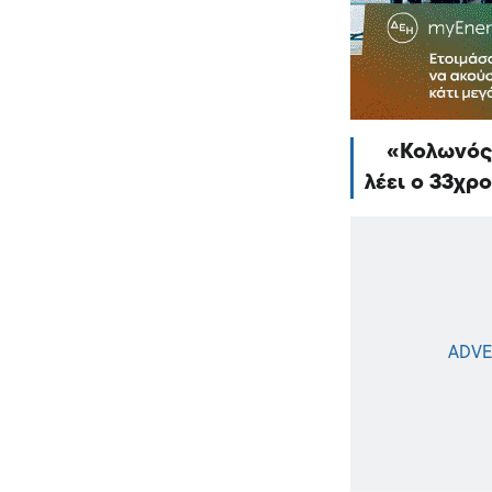
Κολωνός:
λέει ο 33χρ