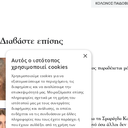
ΚΟΛΩΝΟΣ ΠΑΙΔΟΒΙ
Διαβάστε επίσης
×
Αυτός ο ιστότοπος
Κοινωνία
χρησιμοποιεί cookies
Κολωνός: Ο Ηλίας Μίχος παραδέχεται μό
12χρονη
Χρησιμοποιούμε cookies για να
19 Δεκ 2022, 16:35
εξατομικεύσουμε το περιεχόμενο, τις
διαφημίσεις και να αναλύσουμε την
επισκεψιμότητά μας. Μοιραζόμαστε επίσης
πληροφορίες σχετικά με τη χρήση του
ιστότοπού μας με τους συνεργάτες
διαφήμισης και ανάλυσης, οι οποίοι
Διάφορα
ενδέχεται να τις συνδυάσουν με άλλες
Όλο το ίντερνετ μιλά για τη Σμαράγδα Κα
πληροφορίες που τους έχετε παράσχει ή
την 12χρονη στον Κολωνό όσα άλλοι δεν
που έχουν συλλέξει από τη χρήση των