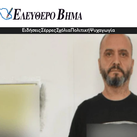
 Τα στοιχεία που έδωσε η 12χρονη
5 Οκτ 2022, 17:17
Ειδήσεις
Σέρρες
Σχόλια
Πολιτική
Ψυχαγωγία