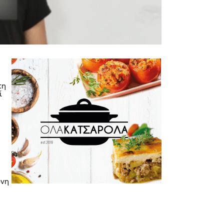
τη
ί
ονη