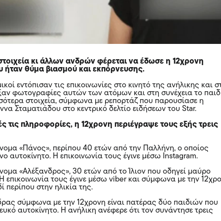
στοιχεία κι άλλων ανδρών φέρεται να έδωσε η 12χρονη
υ ήταν θύμα βιασμού και εκπόρνευσης.
ικοί εντόπισαν τις επικοινωνίες στο κινητό της ανήλικης και σ
ιξαν φωτογραφίες αυτών των ατόμων και στη συνέχεια το παιδ
σότερα στοιχεία, σύμφωνα με ρεπορτάζ που παρουσίασε η
να Σταματιάδου στο κεντρικό δελτίο ειδήσεων του Star.
ς τις πληροφορίες, η 12χρονη περιέγραψε τους εξής τρεις
όνομα «Πάνος», περίπου 40 ετών από την Παλλήνη, ο οποίος
νο αυτοκίνητο. Η επικοινωνία τους έγινε μέσω Instagram.
όνομα «Αλέξανδρος», 30 ετών από το Ίλιον που οδηγεί μαύρο
 Η επικοινωνία τους έγινε μέσω viber και σύμφωνα με την 12χρ
δί περίπου στην ηλικία της.
δρας σύμφωνα με την 12χρονη είναι πατέρας δύο παιδιών που
λευκό αυτοκίνητο. Η ανήλικη ανέφερε ότι τον συνάντησε τρεις