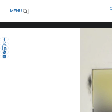
Κολωνός:
ΠΙΣΩ
MENU
eVima Serres Team
1
Κοινωνία