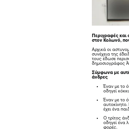
Περιγραφές και 
στον Κολωνό, πο
Αρχικά οι αστυνομ
συνέχεια της έδε
τους έδωσε περισ
δημοσιογράφος Άν
Σύμφωνα με αυτέ
άνδρες
Έναν με το 
οδηγεί κόκκι
Έναν με το 
αυτοκίνητο.
έχει ένα παι
Ο τρίτος άν
οδηγεί ένα 
φορές.