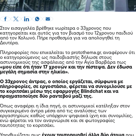
Στον εισαγγελέα βρέθηκε νωρίτερα ο 33χρονος που
κατηγορείται και αυτός για τον βιασμό του 12χρονου παιδιού
από τον Κολωνό. Πήρε προθεσμία για να απολογηθεί τη
Δευτέρα.
Πληροφορίες που επικαλείται το protothema.gr, αναφέρουν ότι
ο κατηγορούμενος ως παιδοβιαστής δήλωσε στους
αστυνομικούς της ασφάλειας από την Αγία Βαρβάρα πως
«μου είπε ότι ήταν 17 χρονών και την πίστεψα. Δεν έδωσα
μεγάλη σημασία στην ηλικία».
Ο 33χρονος άντρας, ο οποίος εργάζεται, σύμφωνα με
πληροφορίες, σε εργοστάσιο, φέρεται να συνομιλούσε με
το κοριτσάκι μέσω της εφαρμογής Blindchat και να
πραγματοποίησε δύο ραντεβού μαζί της.
Όπως αναφέρει η ίδια πηγή, οι αστυνομικοί κατέληξαν στον
συγκεκριμένο άντρα μέσα από τις αναλύσεις των
εργαστηρίων, καθώς υπάρχουν ψηφιακά ίχνη και συνομιλίες,
ενώ φέρεται να τον αναγνώρισε και σε φωτογραφίες
ταυτότητας το κοριτσάκι.
Υπενθυμίζεται πως
έχουν ταυτοποιηθεί άλλα δύο άτομα
που