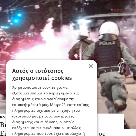
×
Αυτός ο ιστότοπος
χρησιμοποιεί cookies
Χρησιμοποιούμε cookies για να
εξατομικεύσουμε το περιεχόμενο, τις
διαφημίσεις και να αναλύσουμε την
επισκεψιμότητά μας. Μοιραζόμαστε επίσης
πληροφορίες σχετικά με τη χρήση του
ιστότοπού μας με τους συνεργάτες
Κοινωνία
διαφήμισης και ανάλυσης, οι οποίοι
Βιασμός 19χρονης στην Ομόνοια:
ενδέχεται να τις συνδυάσουν με άλλες
Επεισόδια με πέτρες και μολότοφ σε
πληροφορίες που τους έχετε παράσχει ή