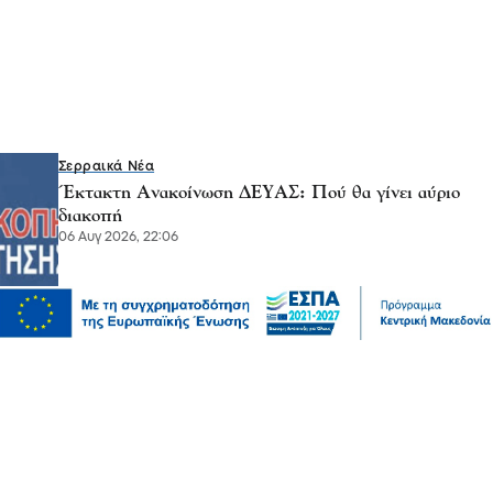
Σερραικά Νέα
Έκτακτη Ανακοίνωση ΔΕΥΑΣ: Πού θα γίνει αύριο
διακοπή
06 Αυγ 2026, 22:06
Πολιτική
Χρηματοδότηση 204,6 εκατ. ευρώ από το Εθνικό
Πρόγραμμα Ανάπτυξης για την ανάπλαση της ΔΕΘ
06 Αυγ 2026, 21:56