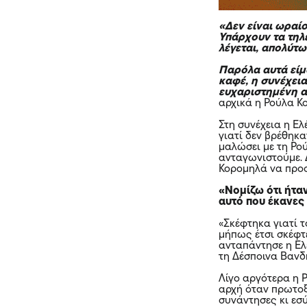
«Δεν είναι ωραί
Υπάρχουν τα τηλ
λέγεται, απολύτω
Παρόλα αυτά είμ
καφέ, η συνέχεια
ευχαριστημένη α
αρχικά η Ρούλα Κ
Στη συνέχεια η Ε
γιατί δεν βρέθηκα
μαλώσει με τη Ρού
ανταγωνιστούμε. Δ
Κορομηλά να προσ
«Νομίζω ότι ήταν
αυτό που έκανες
«Σκέφτηκα γιατί 
μήπως έτσι σκέφτ
ανταπάντησε η Ελ
τη Δέσποινα Βανδ
Λίγο αργότερα η 
αρχή όταν πρωτοξ
συνάντησες κι εσύ