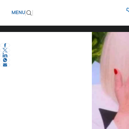
Έσπασε η
ΠΙΣΩ
MENU
κόντρα το
eVima Serres Team
2
Διάφορα