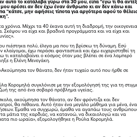
ν αυτό το κατάλαβα γύρω στα 30 μου, είπα “εγώ τι θα αντέ
 μου αρέσει αν δεν έχω έναν άνθρωπο κι αν δεν κάνω και
είπα “κάτσε, μην αφήσεις τίποτα για αργότερα αφού το θέλει
κη”.
τα χρόνια. Μέχρι τα 40 έκανα αυτή τη διαδρομή, την οικογενεια
α. Σκέψου να είχα και βραδινά προγράμματα και να είχα και
ωνίες».
ου πιέστηκα πολύ, έλεγα μα που τη βρίσκω τη δύναμη. Εσύ
εν κλαίγομαι, έχω περάσει φανταστικά και έχω ευχαριστηθεί τη
ρω τι καταλαβαίνει ο κόσμος όταν μας βλέπει σε ένα λαμπερό
ληξε η Ελένη Μενεγάκη.
«Ακούμπησα τον θάνατο, δεν ήταν τυχαίο αυτό που ήρθε σε
ούλα Κορομηλά συγκλόνισε με την εξομολόγησή της για τη στιγμ
 ζωή της από ένα σοβαρό πρόβλημα υγείας.
κολα, ακούμπησα τον θάνατο, αν δεν φρόντιζα και δεν
ατροί, θα πέθαινα. Αυτό ήταν ένα μεγάλο μάθημα για μένα, έν
σεων. Έμαθα να συγχωρώ, έμαθα να αγαπάω τους ανθρώπου
 τα μάτια της καρδιάς, να κατανοώ, να δικαιολογώ και να
ατα πιο ωραία», εξομολογήθηκε η Ρούλα Κορομηλά.