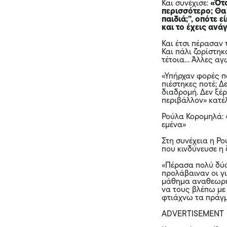
Και συνέχισε:
«Ότα
περισσότερο; Θα
παιδιά;”, οπότε 
και το έχεις ανάγ
Και έτσι πέρασαν 
Και πάλι ζορίστηκ
τέτοια… Άλλες αγ
«Υπήρχαν φορές π
πιέστηκες ποτέ; Δ
διαδρομή. Δεν ξέ
περιβάλλον» κατέ
Ρούλα Κορομηλά: 
εμένα»
Στη συνέχεια η Ρ
που κινδύνευσε η
«Πέρασα πολύ δύσ
προλάβαιναν οι γι
μάθημα αναθεωρή
να τους βλέπω με
φτιάχνω τα πράγμ
ADVERTISEMENT