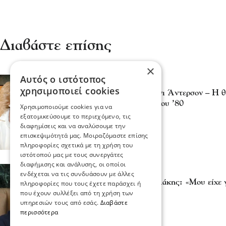
Διαβάστε επίσης
×
Αυτός ο ιστότοπος
Κόσμος
χρησιμοποιεί cookies
Πέθανε η ηθοποιός Λόνι Άντερσον – Η θ
σημάδεψε τη δεκαετία του ’80
Χρησιμοποιούμε cookies για να
04 Αυγ 2025, 21:59
εξατομικεύσουμε το περιεχόμενο, τις
διαφημίσεις και να αναλύσουμε την
επισκεψιμότητά μας. Μοιραζόμαστε επίσης
πληροφορίες σχετικά με τη χρήση του
ιστότοπού μας με τους συνεργάτες
διαφήμισης και ανάλυσης, οι οποίοι
Διάφορα
ενδέχεται να τις συνδυάσουν με άλλες
Κωνσταντίνος Μαρκουλάκης: «Μου είχε γ
πληροφορίες που τους έχετε παράσχει ή
Maestro»
που έχουν συλλέξει από τη χρήση των
υπηρεσιών τους από εσάς.
Διαβάστε
02 Ιου 2023, 14:14
περισσότερα