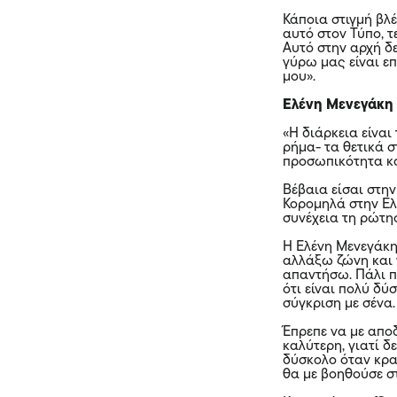
Κάποια στιγμή βλέ
αυτό στον Τύπο, τ
Αυτό στην αρχή δε
γύρω μας είναι επ
μου».
Ελένη Μενεγάκη 
«Η διάρκεια είναι
ρήμα- τα θετικά σ
προσωπικότητα κα
Βέβαια είσαι στην
Κορομηλά στην Ελ
συνέχεια τη ρώτησ
Η Ελένη Μενεγάκη 
αλλάξω ζώνη και 
απαντήσω. Πάλι π
ότι είναι πολύ δύ
σύγκριση με σένα.
Έπρεπε να με αποδ
καλύτερη, γιατί δ
δύσκολο όταν κρατ
θα με βοηθούσε σ