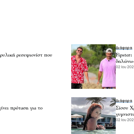
Διάφορα
ρυλική ρεσεψιονίστ που
Fipster
δηλώνω
02 Ιου 202
Διάφορα
ίνει πρόταση για το
Σίσσυ Χ
γυμνιστ
02 Ιου 202