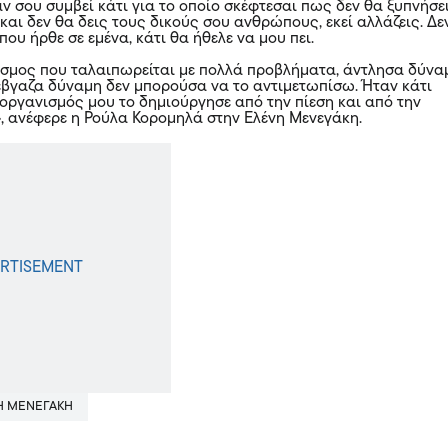
αν σου συμβεί κάτι για το οποίο σκέφτεσαι πως δεν θα ξυπνήσε
και δεν θα δεις τους δικούς σου ανθρώπους, εκεί αλλάζεις. Δε
που ήρθε σε εμένα, κάτι θα ήθελε να μου πει.
όσμος που ταλαιπωρείται με πολλά προβλήματα, άντλησα δύνα
 έβγαζα δύναμη δεν μπορούσα να το αντιμετωπίσω. Ήταν κάτι
οργανισμός μου το δημιούργησε από την πίεση και από την
, ανέφερε η Ρούλα Κορομηλά στην Ελένη Μενεγάκη.
Η ΜΕΝΕΓΆΚΗ