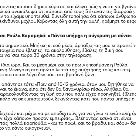
ποντας κάποια δημοσιεύματα, και έλεγα πώς γίνεται να βγαίνε
ελικά ανακάλυψα ότι κάποιοι από τους 5 έκαναν τις διαρροές.
ν το είχαμε υποπτευθεί. Συνειδητοποίησα ότι κάποιοι άνθρωπο
ικίνδυνοι μοχλοί. Κόβοντας όλη αυτή την αυλή, ηρέμησε το κεφ
σε Ρούλα Κορομηλά: «Πάντα υπήρχε η σύγκριση με σένα»
 το σημαντικό. Μπήκες κι εσύ μέσα, άρπαξες-ας μου επιτραπεί τ
τοιχεία που έβλεπες, τα ακολούθησες, έβαλες τη δική σου
ι να ‘σαι τώρα 30 χρόνια στην τηλεόραση.
 ίδια ώρα. Και το μεσημέρι και το πρωί» επεσήμανε η Ρούλα
ένη Μενεγάκη στα πρώτα λεπτά της συζήτησής τους και στη
ε για ποιον λόγο δεν πάει στη βραδινή ζώνη.
απάντησε τότε: «Πριν από 10-12 χρόνια, όταν μου ζητήθηκε να
ναι το έκανα, είπα ότι δεν θα ξαναγυρίσω πίσω. Αλήθεια θα
αρακολουθώντας τη ζωή σου που πάλι είχες προηγηθεί, έβλεπ
σκολο να σε εμπιστευτούν, ξεκινώντας κάτι που πάντα υπήρχε η
εχτούν και μέχρι να με αποδεχτούν, για να γίνω κι εγώ καλή, ό
εν είχα κάποιον προσόν εμπειρίας… Βλέποντας εσένα ότι είναι
άς πολλά καρπούζια –και το πρωί, και το βράδυ, και σόου- δε
το να κάνω οικογένεια».