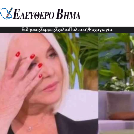
 Ρούλα Κορομηλά: Η σύγκριση μ
υς και η ασθένεια που την έφερε
7 Νοε 2022, 13:48
Ειδήσεις
Σέρρες
Σχόλια
Πολιτική
Ψυχαγωγία