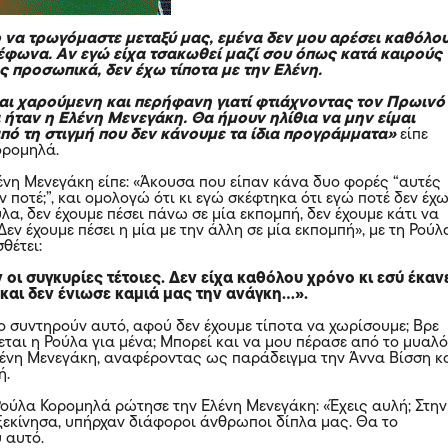
ο να τρωγόμαστε μεταξύ μας, εμένα δεν μου αρέσει καθόλου
έφωνα. Αν εγώ είχα τσακωθεί μαζί σου όπως κατά καιρούς
ς προσωπικά, δεν έχω τίποτα με την Ελένη.
αι χαρούμενη και περήφανη γιατί φτιάχνοντας τον Πρωινό
 ήταν η Ελένη Μενεγάκη. Θα ήμουν ηλίθια να μην είμαι
πό τη στιγμή που δεν κάνουμε τα ίδια προγράμματα»
είπε
ορομηλά.
λένη Μενεγάκη είπε: «Άκουσα που είπαν κάνα δυο φορές “αυτές
ν ποτέ;”, και ομολογώ ότι κι εγώ σκέφτηκα ότι εγώ ποτέ δεν έχ
λα, δεν έχουμε πέσει πάνω σε μία εκπομπή, δεν έχουμε κάτι να
εν έχουμε πέσει η μία με την άλλη σε μία εκπομπή», με τη Ρούλ
θέτει:
 οι συγκυρίες τέτοιες. Δεν είχα καθόλου χρόνο κι εσύ έκαν
 και δεν ένιωσε καμιά μας την ανάγκη…».
το συντηρούν αυτό, αφού δεν έχουμε τίποτα να χωρίσουμε; Βρε
εται η Ρούλα για μένα; Μπορεί και να μου πέρασε από το μυαλό
ένη Μενεγάκη, αναφέροντας ως παράδειγμα την Άννα Βίσση κ
ή.
Ρούλα Κορομηλά ρώτησε την Ελένη Μενεγάκη: «Έχεις αυλή; Στην
εκίνησα, υπήρχαν διάφοροι άνθρωποι δίπλα μας. Θα το
 αυτό.