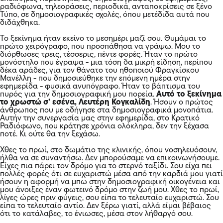
ραδιόφωνα, τηλεοράσεις, περιοδικά, ανταποκρίσεις σε ξένο
Τύπο, σε δημοσιογραφικές σχολές, όπου μετέδιδα αυτά που
διδάχθηκα.
Το ξεκίνημα ήταν εκείνο το μεσημέρι μαζί σου. Θυμάμαι το
πρώτο χειρόγραφο, που προσπάθησα να γράψω. Μου το
διόρθωσες τρεις, τέσσερις, πέντε φορές. Ήταν το πρώτο
μονόστηλο που έγραψα - μια τόση δα μικρή είδηση, περίπου
δέκα αράδες, για τον θάνατο του ηθοποιού Φραγκίσκου
Μανέλλη - που δημοσιεύθηκε την επόμενη ημέρα στην
εφημερίδα - φυσικά ανυπόγραφο. Ήταν το βάπτισμα του
πυρός για την δημοσιογραφική μου πορεία.
Αυτό το ξεκίνημα
το χρωστώ σ’ εσένα, Λευτέρη Κογκαλίδη
. Ήσουν ο πρώτος
άνθρωπος που με οδήγησε στα δημοσιογραφικά μονοπάτια.
Αυτήν την συνεργασία μας στην εφημερίδα, στο Κρατικό
Ραδιόφωνο, που κράτησε χρόνια ολόκληρα, δεν την ξέχασα
ποτέ. Κι ούτε θα την ξεχάσω.
Χθες το πρωί, στο δωμάτιο της κλινικής, όπου νοσηλευόσουν,
ήλθα να σε συναντήσω. Δεν μπορούσαμε να επικοινωνήσουμε.
Είχες πια πάρει τον δρόμο για το στερνό ταξίδι. Σου είχα πει
πολλές φορές ότι σε ευχαριστώ μέσα από την καρδιά μου γιατί
ήσουν η αφορμή να μπω στην δημοσιογραφική οικογένεια και
μου άνοιξες έναν φωτεινό δρόμο στην ζωή μου. Χθες το πρωί,
λίγες ώρες πριν φύγεις, σου είπα το τελευταίο ευχαριστώ. Σου
είπα το τελευταίο αντίο. Δεν ξέρω γιατί, αλλά είμαι βέβαιος
ότι το κατάλαβες, το ένιωσες, μέσα στον λήθαργό σου.