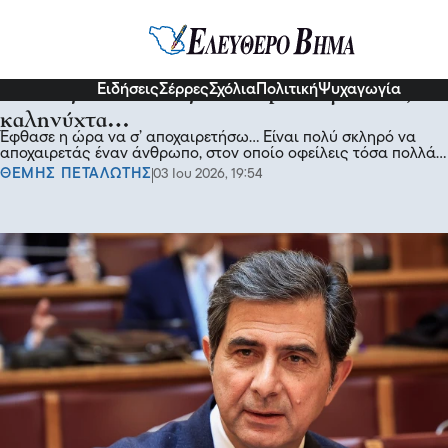
Σχόλια και...άλλα
Ειδήσεις
Σέρρες
Σχόλια
Πολιτική
Ψυχαγωγία
Κώστας Γκιουλέκας: Λευτέρη Κογκαλίδη,
καληνύχτα…
Έφθασε η ώρα να σ’ αποχαιρετήσω… Είναι πολύ σκληρό να
αποχαιρετάς έναν άνθρωπο, στον οποίο οφείλεις τόσα πολλά…
ΘΕΜΗΣ ΠΕΤΑΛΩΤΗΣ
03 Ιου 2026, 19:54