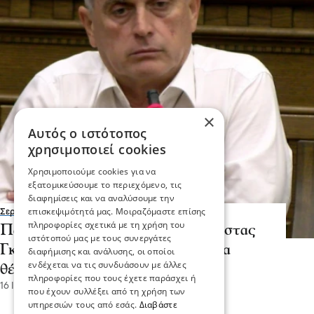
×
Αυτός ο ιστότοπος
χρησιμοποιεί cookies
Χρησιμοποιούμε cookies για να
εξατομικεύσουμε το περιεχόμενο, τις
διαφημίσεις και να αναλύσουμε την
επισκεψιμότητά μας. Μοιραζόμαστε επίσης
Σερραικά Νέα
πληροφορίες σχετικά με τη χρήση του
Παναγιώτης Σπυρόπουλος -Ο Κώστας
ιστότοπού μας με τους συνεργάτες
Γκιουλέκας γνωρίζει πολύ καλά τα
διαφήμισης και ανάλυσης, οι οποίοι
ενδέχεται να τις συνδυάσουν με άλλες
θέματα του Νομού Σερρών
πληροφορίες που τους έχετε παράσχει ή
16 Ιου 2026, 17:30
που έχουν συλλέξει από τη χρήση των
υπηρεσιών τους από εσάς.
Διαβάστε