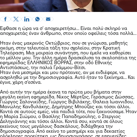
Έφθασε η ώρα να σ’ αποχαιρετήσω… Είναι πολύ σκληρό να
αποχαιρετάς έναν άνθρωπο, στον οποίο οφείλεις τόσα πολλά…
Ήταν ένας μακρινός Οκτώβριος, που σε γνώρισα, μαθητής
ακόμη, στην τελευταία τάξη του σχολείου, στην Κρατική
Τηλεόραση. Μια μοιραία συνάντηση, που έμελε να καθορίσει
το μέλλον μου. Την άλλη ημέρα δρασκέλισα τα σκαλοπάτια της
εφημερίδας ΕΛΛΗΝΙΚΟΣ ΒΟΡΡΑΣ, στην οδό Εθνικής
Αντιστάσεως, την παλιά Γράμμου-Βίτσι.
Ήταν ένα μεσημέρι και μου πρότεινες, αν με ενδιέφερε, να
ασχοληθώ με την δημοσιογραφία. Αυτό ήταν το ξεκίνημα… Και
έγινε, χάρη σ’εσένα.
Από αυτήν την ημέρα έκανα τα πρώτα μου βήματα στην
μεγάλη εκείνη εφημερίδα. Νίκος Μέρτζος, Γεράσιμος Δώσσας,
Γιώργος Σαλονικίδης, Γιώργος Βιβιλάκης, Θαλεια Ιωαννιδου,
Μανώλης Κανδυλάκης, Δημήτρης Μπούζας και τόσοι άλλοι.
Κοντά σε αυτούς εμείς, νέα παιδιά τότε, που ξεκινούσαμε. Ήταν
η Μαρία Σιώμου, ο Βασίλης Παπαδημούλης, ο Στεργιος
Δεληγιάννης και τόσοι άλλοι. Κοντά σου, κοντά σε όλους
εκείνους τους μεγάλους δασκάλους, διδάχθηκα την
δημοσιογραφία. Από εκείνο το μεσημέρι και για δεκαετίες
ολόκληρες πορεύτηκα, ως δημοσιογράφος, σε εφημερίδες,