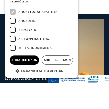
περισσότερα
ΑΠΟΛΎΤΩΣ ΑΠΑΡΑΊΤΗΤΑ
ΑΠΌΔΟΣΗΣ
ΣΤΌΧΕΥΣΗΣ
ΛΕΙΤΟΥΡΓΙΚΌΤΗΤΑΣ
ΜΗ ΤΑΞΙΝΟΜΗΜΈΝΑ
ΑΠΟΔΟΧΉ ΌΛΩΝ
ΑΠΌΡΡΙΨΗ ΌΛΩΝ
ΕΜΦΆΝΙΣΗ ΛΕΠΤΟΜΕΡΕΙΏΝ
Ενισχύθηκαν οι πυροσβεστικές δυνάμεις
στη φωτιά στην Κορινθία - Επιχειρούν 11
εναέρια μέσα
Ενισχύθηκαν οι πυροσβεστικές δυνάμεις που επιχειρούν
στην πυρκαγιά που έχει ξεσπάσει σε αγροτοδασική
έκταση, στην περιοχή Στεφάνι Κορίνθου.