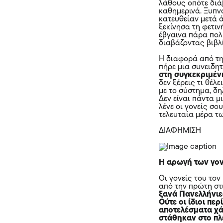
λάθους οπότε διά
καθημερινά. Ξυπνο
κατευθείαν μετά ά
ξεκίνησα τη φετιν
έβγαινα πάρα πολ
διαβάζοντας βιβλί
Η διαφορά από τη
πήρε μια συνειδη
στη συγκεκριμέν
δεν ξέρεις τι θέλ
με το σύστημα, δη
Δεν είναι πάντα μ
λένε οι γονείς σο
τελευταία μέρα τ
ΔΙΑΦΗΜΙΣΗ
Η αρωγή των γο
Οι γονείς του το
από την πρώτη στ
ξανά Πανελλήνιε
Ούτε οι ίδιοι πε
αποτελέσματα χά
στάθηκαν στο πλ