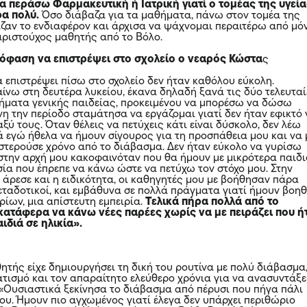
α περάσω Φαρμακευτική ή Ιατρική γιατί ο τομέας της υγεί
ρα πολύ.
Όσο διάβαζα για τα μαθήματα, πάνω στον τομέα της
ριζαν το ενδιαφέρον και άρχισα να ψάχνομαι περαιτέρω από μό
αριστούχος μαθητής από το Βόλο.
όφαση να επιστρέψει στο σχολείο ο νεαρός Κώστα
ς
 επιστρέψει πίσω στο σχολείο δεν ήταν καθόλου εύκολη.
αίνω στη δευτέρα λυκείου, έκανα δηλαδή ξανά τις δύο τελευτα
αθήματα γενικής παιδείας, προκειμένου να μπορέσω να δώσω
νη την περίοδο σταμάτησα να εργάζομαι γιατί δεν ήταν εφικτό
ύ τους. Όταν θέλεις να πετύχεις κάτι είναι δύσκολο, δεν λέω
 εγώ ήθελα να ήμουν σίγουρος για τη προσπάθεια μου και να 
στερούσε χρόνο από το διάβασμα. Δεν ήταν εύκολο να γυρίσω
 στην αρχή μου κακοφαινόταν που θα ήμουν με μικρότερα παιδι
σία που έπρεπε να κάνω ώστε να πετύχω τον στόχο μου. Στην
 άρεσε και η ειδικότητα, οι καθηγητές μου με βοήθησαν πάρα
μεταδοτικοί, και εμβάθυνα σε πολλά πράγματα γιατί ήμουν βοη
ίων, μια απίστευτη εμπειρία.
Τελικά πήρα πολλά από το
 κατάφερα να κάνω νέες παρέες χωρίς να με πειράζει που ή
ιδιά σε ηλικία».
ητής είχε δημιουργήσει τη δική του ρουτίνα με πολύ διάβασμα
ισμό και τον απαραίτητο ελεύθερο χρόνια για να ανασυντάξε
. «Ουσιαστικά ξεκίνησα το διάβασμα από πέρυσι που πήγα πάλι
ίου. Ήμουν πιο αγχωμένος γιατί έλεγα δεν υπάρχει περιθώριο