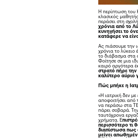
Η περίπτωση του 
κλασικός μαθητής
περάσει στη σχολή
χρόνια από το Λύ
κυνηγήσει το όνε
κατάφερε να είν
Ας πιάσουμε την 
χρόνια το λύκειο
το διάβασμα στα 
Φοίτησε σε μια ιδ
καιρό αργότερα έ
στρατό πήρε την
καλύτερο αύριο γ
Πώς μπήκε η Ιατ
«Η ιατρική δεν με
αποφοιτήσει από 
να περάσω στα ΤΕ
πάρει σοβαρά. Τη
ταυτόχρονα εργαζ
χρήματα. Ε
πιστρέ
περισσότερο τι θ
διαπίστωσα πως 
μείνει απωθημέν