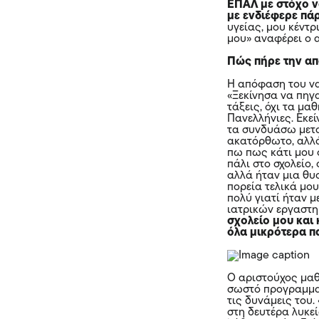
ΕΠΑΛ με στόχο ν
με ενδιέφερε πά
υγείας, μου κέντ
μου» αναφέρει ο 
Πώς πήρε την απ
Η απόφαση του να
«Ξεκίνησα να πηγ
τάξεις, όχι τα μ
Πανελλήνιες. Εκεί
τα συνδυάσω μεταξ
ακατόρθωτο, αλλά
πω πως κάτι μου 
πάλι στο σχολείο,
αλλά ήταν μια θυ
πορεία τελικά μου
πολύ γιατί ήταν 
ιατρικών εργαστηρ
σχολείο μου και
όλα μικρότερα πα
Ο αριστούχος μαθ
σωστό προγραμματ
τις δυνάμεις του
στη δευτέρα λυκε