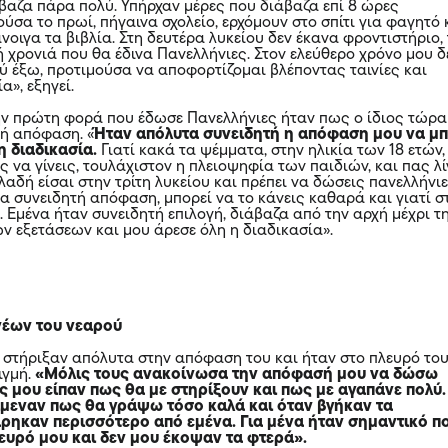
βαζα πάρα πολύ. Υπήρχαν μέρες που διάβαζα επί 8 ώρες
ύσα το πρωί, πήγαινα σχολείο, ερχόμουν στο σπίτι για φαγητό 
νοιγα τα βιβλία. Στη δευτέρα λυκείου δεν έκανα φροντιστήριο,
ή χρονιά που θα έδινα Πανελλήνιες. Στον ελεύθερο χρόνο μου δ
ύ έξω, προτιμούσα να αποφορτίζομαι βλέποντας ταινίες και
α», εξηγεί.
ν πρώτη φορά που έδωσε Πανελλήνιες ήταν πως ο ίδιος τώρα
τή απόφαση. «
Ήταν απόλυτα συνειδητή η απόφαση μου να μ
η διαδικασία.
Γιατί κακά τα ψέμματα, στην ηλικία των 18 ετών,
εις να γίνεις, τουλάχιστον η πλειοψηφία των παιδιών, και πας λ
λαδή είσαι στην τρίτη λυκείου και πρέπει να δώσεις πανελλήνιε
ια συνειδητή απόφαση, μπορεί να το κάνεις καθαρά και γιατί σ
υ. Εμένα ήταν συνειδητή επιλογή, διάβαζα από την αρχή μέχρι τ
ων εξετάσεων και μου άρεσε όλη η διαδικασία».
νέων του νεαρού
ν στήριξαν απόλυτα στην απόφαση του και ήταν στο πλευρό το
ιγμή.
«Μόλις τους ανακοίνωσα την απόφασή μου να δώσω
ς μου είπαν πως θα με στηρίξουν και πως με αγαπάνε πολύ.
ρίμεναν πως θα γράψω τόσο καλά και όταν βγήκαν τα
ρηκαν περισσότερο από εμένα. Για μένα ήταν σημαντικό π
ευρό μου και δεν μου έκοψαν τα φτερά».