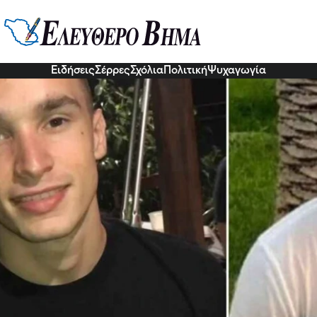
ια δεύτερη ευκαιρία: Επέστρεψε 
νελλαδικές και μπήκε στην Ιατρι
4 Δεκ 2022, 18:42
Ειδήσεις
Σέρρες
Σχόλια
Πολιτική
Ψυχαγωγία