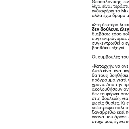
Θεσσαλονίκης, είν
λίγο, είναι τεράσ
ενδιαφέρει το Μικ
αλλά έχω δρόμο μέχ
«Στη δευτέρα λυκ
δεν δούλευα έλε
διαβάσω τόσο πολ
συγκεντρώνομαι. Α
συγκεντρωθεί ο ε
βοηθάει» εξηγεί.
Οι συμβουλές του
«Καταρχήν, να ονε
Αυτό είναι ένα με
θα τους βοηθήσει
πρόγραμμα γιατί 
χρόνο. Από την π
ακολουθήσουν αν 
δεν τα φέρνει όπω
στις δουλειές, γι
χωρίς θυσίες. Κι
επέστρεψα πάλι σ
ξαναβρεθώ εκεί π
έκανα μου άρεσε, 
στόχο μου, έγινα