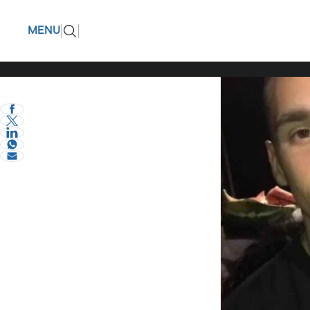
Ζητούσε μ
ΠΙΣΩ
MENU
έδωσε Πα
eVima Serres Team
1
Διάφορα