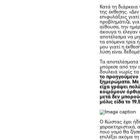
Κατά τη διάρκεια
της έκθεσης. «Δεν
επιφυλάξεις γιατί
προβλημάτιζε, γι
αίθουσα, την ημέ
άκουγα τι έλεγαν
αποτέλεσμα να μη
τα επόμενα τρία 
μου γιατί η έκθεση
λύση είναι δεδομέ
Τα αποτελέσματα 
μπόρεσε από την α
δουλειά νωρίς τα
το προηγούμενο 
ξημερώματα. Με 
είχα γράψει πολ
κοιμόμουν όρθιος
μετά δεν μπορού
μόλις είδα το 19
Ο Κώστας έχει ήδη
χαρακτηριστικά, α
ποιο νομό θα ζήσ
επιλέξει ακόμα τη