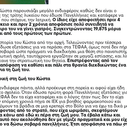
Κώστα παρουσιάζει μεγάλο ενδιαφέρον, καθώς δεν είναι ο
 της τρίτης λυκείου που έδωσε Πανελλήνιες και κατάφερε να
 που στόχευε, την Ιατρική.
Ο ίδιος είχε αποφοιτήσει πριν 4
κειο και πριν 2 χρόνια αποφάσισε πολύ συνειδητά να
ιρο του να γίνει γιατρός. Συγκεντρώνοντας 19,875 μόρια
αι από τους πρώτους των πρώτων.
ιστορία του Κώστα από την αρχή. Τελειώνοντας πριν τέσσερα
 έδωσε εξετάσεις για να περάσει στα ΤΕΦΑΑ, όμως ποτέ δεν πήρ
σοβαρά ώστε πράγματι να διεκδικήσει μια θέση στο πανεπιστήμ
ιωτική σχολή, ταυτόχρονα εργαζόταν σε μαγαζί εστίασης, και λί
κανε την στρατιωτική του θητεία.
Επιστρέφοντας από τον
 απόφαση να καθίσει και πάλι στα θρανία διεκδικώντας ένα
ια τη ζωή του.
ρική στη ζωή του Κώστα
 ενδιέφερε πάντα, αλλά προέκυψε στη πορεία κι αφού είχα ήδη
το σχολείο. Όταν έδωσα πρώτη φορά Πανελλήνιες εξετάσεις γι
ΦΑΑ δεν τα είχα καταφέρει και ο λόγος ήταν πως δεν το είχα
ν επόμενη χρονιά πήγα σε ΙΕΚ για βοηθός φαρμακοποιού και
όμουν τα βράδια σε μια κρεπερί στο Βόλο για να έχω τα δικά 
φοντας από το στρατό, που είχα ωριμάσει, σκεφτόμουν
α κάνω από εδώ κι πέρα στη ζωή μου. Τα έβαλα κάτω και
αυτό που ακολούθησα δεν με γέμιζε πραγματικά και μου εί
ο να δώσω σοβαρά πανελλήνιες. Έτσι αποφάσισα να πάω σ