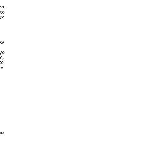
και
 το
εν
πω
ίγο
ς.
το
ην
υ
ου