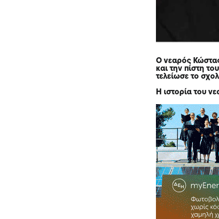
Ο νεαρός Κώστας
και την πίστη το
τελείωσε το σχολ
Η ιστορία του ν