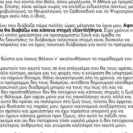
αι και πιο κοντά στο Βόλο, όπου μεγάλωσα. Η Αθήνα με τρομάζ
τια. Επίσης, είναι ακόμα νωρίς να επιλέξω ειδικότητα πάντως μ
ροβιολογικό, το Νευρολογικό, το Ορθοπεδικό και το Ψυχιατρικ
ρι εκεί» λέει ο ίδιος.
είου που διάβαζα πάρα πολλές ώρες μέτρησα τα όρια μου.
Αφο
γα θα διαβάζω και κάποια στιγμή εξαντλήθηκα
. Είχα χρόνια 
ύ οπότε χρειάστηκε να προσαρμοστώ ξανά και έμαθα να
ν ξεκινήσεις το διάβασμα τελευταία στιγμή είναι δύσκολο να
γκέφαλος και να έχεις ποιοτικό διάβασμα για αυτό το πρόγρα
 Κώστα για όσους θέλουν ν´ ακολουθήσουν το παράδειγμά του
ιρευτούν τον εαυτό τους σε ένα επάγγελμα που θα τους αρέσει
γάλο κίνητρο, ακόμα και τις φορές που η κούραση θα υπερτερεί
 να πάρουν δύναμη. Θέλει συγκέντρωση όλη τη χρονιά, να έχου
το πρόγραμμα δεν τους δεσμεύει, αντίθετα δημιουργεί ελεύθερ
ροσωπική μου διαδρομή μπορώ να τους πω πως ότι και να
δεν προσπαθήσουν δεν θα πετύχουν και κάποιες στιγμές η ζω
ς θέλουμε. Δεν ισχύει μόνο για τις πανελλήνιες αυτό, αλλά και
α αυτό θα πρέπει να παλέψουν στη ζωή τους, τίποτα δεν έρχεται
 εγώ θυσίασα τις παρέες μου, ήμουν οικονομικά ανεξάρτητος κα
το σχολείο και χρειάστηκε να έχω τεράστια υπομονή για να
ου ήμουν κάποια χρόνια πριν. Όμως, όλο αυτό το ταξίδι που
ακόμα και αν δεν πετύχαινα τόσο υψηλά μόρια ή δεν πετύχαινα
 καλύτερος άνθρωπος και γνώρισα καλύτερα τον εαυτό μου».