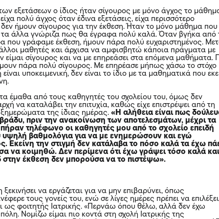
 των εξετάσεων ο ίδιος ήταν σίγουρος με μόνο άγχος το μάθημ
 είχα πολύ άγχος όταν έδινα εξετάσεις, είχα περισσότερο
 δεν ήμουν σίγουρος για την έκθεση. Ήταν το μόνο μάθημα που
α τα άλλα γνώριζα πως θα έγραφα πολύ καλά. Όταν βγήκα από 
ρα που γράφαμε έκθεση, ήμουν πάρα πολύ ευχαριστημένος. Με
 άλλοι μαθητές και άρχισα να αμφισβητώ κάποια πράγματα με
ν είμαι σίγουρος και να με επηρεάσει στα επόμενα μαθήματα. Γ
ήμουν πάρα πολύ σίγουρος. Με επηρέασε μήπως χάσω το στόχο
 είναι υποκειμενική, δεν είναι το ίδιο με τα μαθηματικά που εκε
νη.
τα έμαθα από τους καθηγητές του σχολείου του, όμως δεν
ρχή να καταλάβει την επιτυχία, καθώς είχε επιστρέψει από τη
 ξημερώματα της ίδιας ημέρας.
«Η αλήθεια είναι πως δούλε
βράδυ, πριν την ανακοίνωση των αποτελεσμάτων, μέχρι τα
πήραν τηλέφωνο οι καθηγητές μου από το σχολείο επειδή
ύ υψηλή βαθμολόγια για να με ενημερώσουν και εγώ
. Εκείνη την στιγμή δεν κατάλαβα το πόσο καλά τα έχω πάε
σα να κοιμηθώ. Δεν περίμενα ότι έχω γράψει τόσο καλά κα
,5 στην έκθεση δεν μπορούσα να το πιστέψω».
 ξεκινήσει να εργάζεται για να μην επιβαρύνει, όπως
νέφερε τους γονείς του, ενώ σε λίγες ημέρες πρέπει να επιλέξει
ει ως φοιτητής Ιατρικής. «Περνάω όπου θέλω, αλλά δεν έχω
 πόλη. Νομίζω είμαι πιο κοντά στη σχολή Ιατρικής της