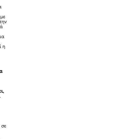
α
 με
την
τά
ια
ί η
υα
ι,
ι
 σε