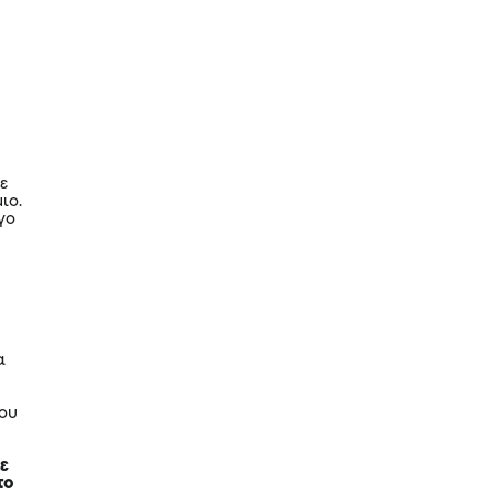
ε
ιο.
γο
α
μου
χε
το