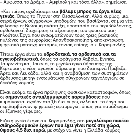
– Άμφισσα, το Δράμα – Αμφίπολη και τόσα άλλα», σημείωσε.
«Και τρίτον, σχεδιάσαμε και
βάλαμε μπρος τα έργα νέας
γενιάς
. Όπως το Flyover στη Θεσσαλονίκη. Αλλά κυρίως, μια
σειρά έργων, σύγχρονων υποδομών, που βασίζονται σε μια νέα
φιλοσοφία: Βιώσιμη ανάπτυξη, προστασία του περιβάλλοντος,
ορθολογική διαχείριση κι αξιοποίηση του φυσικού μας
πλούτου. Έργα που ενσωματώνουν τους τρεις βασικούς
πυλώνες της αειφορίας: Απανθρακοποίηση, αποκέντρωση,
ψηφιακό μετασχηματισμό», τόνισε, επίσης, ο κ. Καραμανλής.
Τέτοια έργα είναι τα
υδροδοτικά, τα αρδευτικά και τα
εγγειοβελτιωτικά
, όπως τα φράγματα Χαβρία, Ενιπέα,
Ταυρωνίτη και Τσικνιά, το μεγάλο έργο ύδρευσης της
Κέρκυρας, ο νέος αγωγός ύδρευσης που διαπερνά Πρέβεζα,
Άρτα και Λευκάδα, αλλά και η αναβάθμιση των συστημάτων
άρδευσης με την ενσωμάτωση σύγχρονων τεχνολογιών, σε
δεκάδες νομούς.
Είναι ακόμα τα έργα πρόληψης φυσικών καταστροφών, όπως
οι
σημαντικές αντιπλημμυρικές παρεμβάσεις
που
κυμαίνονται σχεδόν στο 1,5 δισ. ευρώ, αλλά και τα έργα που
περιλαμβάνουν ψηφιακές εφαρμογές, όπως για παράδειγμα
οι έξυπνες γέφυρες.
Ειδική μνεία έκανε ο κ. Καραμανλής, στο
μεγαλύτερο πακέτο
σιδηροδρομικών έργων που έχει γίνει ποτέ στη χώρα,
ύψους 4,5 δισ. ευρώ
, με στόχο να γίνει η Ελλάδα κόμβος