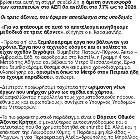
βρίσκεται αυτή τη στιγμή σε εξέλιξη,
η άμεση συνεισφορά
των κατασκευών στο ΑΕΠ θα ανέλθει στο 7,7% ως το 2026
.
Οι τρεις άξονες, που έφεραν αποτέλεσμα στις υποδομές
«Για να φτάσουμε σε αυτό το αποτέλεσμα κινηθήκαμε
μεθοδικά σε τρεις άξονες»,
εξήγησε ο κ. Καραμανλής.
«Πρώτα απ’ όλα
ξεμπλοκάραμε έργα που βάλτωναν για
χρόνια. Έργα που ο τεχνικός κόσμος και οι πολίτες τα
είχαν σχεδόν ξεγράψει
. Θυμηθείτε: Πατρών-Πύργου, Άκτιο –
Αμβρακία, Ε65, το αεροδρόμιο στο Καστέλι, η Γραμμή 4 του
Μετρό της Αθήνας και βέβαια το Μετρό Θεσσαλονίκης. Έργα
που ξεμπλοκάραμε, θέσαμε συγκεκριμένο χρονοδιάγραμμα
υλοποίησης και
ορισμένα όπως το Μετρό στον Πειραιά ήδη
τα έχουμε παραδώσει
», ανέφερε.
«Δεύτερον, προχωρήσαμε ταχύτατα την
ωρίμανση νέων
έργων που υπήρχαν μόνο ως σχέδια επί χάρτου,
εξασφαλίζοντας παράλληλα τους χρηματοδοτικούς πόρους,
εθνικούς και ευρωπαϊκούς», συνέχισε ο Υπουργός Υποδομών
και Μεταφορών.
«Το πιο χαρακτηριστικό παράδειγμα είναι ο
Βόρειος Οδικός
Άξονας Κρήτης
, ο μεγαλύτερος αυτοκινητόδρομος και ο
τελευταίος που θα χρηματοδοτηθεί σε επίπεδο ΕΕ. Αλλά και η
επέκταση της Λεωφόρου Κύμης, η Παράκαμψη Χαλκίδας –
Ψαχνών, η νέα Περιφερειακή Αλεξανδρούπολης, το Μπράλλος