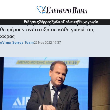
Πολιτική
Ειδήσεις
Σέρρες
Σχόλια
Πολιτική
Ψυχαγωγία
Κώστας Καραμανλής: Υλοποιούμε έργα που
θα φέρουν ανάπτυξη σε κάθε γωνιά της
χώρας
eVima Serres Team
22 Νοε 2022, 19:37