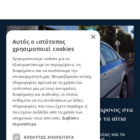
×
Αυτός ο ιστότοπος
χρησιμοποιεί cookies
Χρησιμοποιούμε cookies για να
εξατομικεύσουμε το περιεχόμενο, τις
διαφημίσεις και να αναλύσουμε την
επισκεψιμότητά μας. Μοιραζόμαστε επίσης
πληροφορίες σχετικά με τη χρήση του
ιστότοπού μας με τους συνεργάτες
διαφήμισης και ανάλυσης, οι οποίοι
ενδέχεται να τις συνδυάσουν με άλλες
Σερραικά Νέα
πληροφορίες που τους έχετε παράσχει ή
Θρίλερ στις Σέρρες: Νεκρός 66χρονος στα
που έχουν συλλέξει από τη χρήση των
Ίβηρα – Έρευνα των Αρχών για τα αίτια
υπηρεσιών τους από εσάς.
Διαβάστε
περισσότερα
του θανάτου
Ο 66χρονος ήταν μόνιμος κάτοικος Γερμανίας και το
ΑΠΟΛΎΤΩΣ ΑΠΑΡΑΊΤΗΤΑ
τελευταίο διάστημα βρισκόταν στην περιοχή