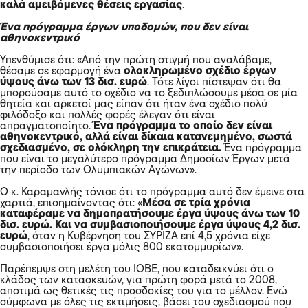
καλά αμειβόμενες θέσεις εργασίας
.
Ένα πρόγραμμα έργων υποδομών, που δεν είναι
αθηνοκεντρικό
Υπενθύμισε ότι: «Από την πρώτη στιγμή που αναλάβαμε,
θέσαμε σε εφαρμογή ένα
ολοκληρωμένο σχέδιο έργων
ύψους άνω των 13 δισ.
ευρώ
. Τότε λίγοι πίστεψαν ότι θα
μπορούσαμε αυτό το σχέδιο να το ξεδιπλώσουμε μέσα σε μία
θητεία και αρκετοί μας είπαν ότι ήταν ένα σχέδιο πολύ
φιλόδοξο και πολλές φορές έλεγαν ότι είναι
απραγματοποίητο.
Ένα πρόγραμμα το οποίο δεν είναι
αθηνοκεντρικό, αλλά είναι δίκαια κατανεμημένο, σωστά
σχεδιασμένο, σε ολόκληρη την επικράτεια.
Ένα πρόγραμμα
που είναι το μεγαλύτερο πρόγραμμα Δημοσίων Έργων μετά
την περίοδο των Ολυμπιακών Αγώνων».
Ο κ. Καραμανλής τόνισε ότι το πρόγραμμα αυτό δεν έμεινε στα
χαρτιά, επισημαίνοντας ότι: «
Μέσα σε τρία χρόνια
καταφέραμε να δημοπρατήσουμε έργα ύψους άνω των 10
δισ. ευρώ. Και να συμβασιοποιήσουμε έργα ύψους 4,2 δισ.
ευρώ
, όταν η Κυβέρνηση του ΣΥΡΙΖΑ επί 4,5 χρόνια είχε
συμβασιοποιήσει έργα μόλις 800 εκατομμυρίων».
Παρέπεμψε στη μελέτη του ΙΟΒΕ, που καταδεικνύει ότι ο
κλάδος των κατασκευών, για πρώτη φορά μετά το 2008,
αποτιμά ως θετικές τις προσδοκίες του για το μέλλον. Ενώ
σύμφωνα με όλες τις εκτιμήσεις, βάσει του σχεδιασμού που