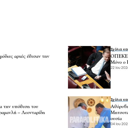
Σχόλια κα
διες αρχές έθεσαν την
ΟΠΕΚΕΠΕ
Μόνο ο 
22 Ιου 2026
Σχόλια κα
α την υπόθεση του
Αθόρυβη
αμανλή – Λεονταρίδη
Μητσοτά
ουσία
04 Ιου 202