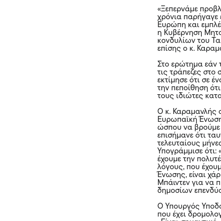
«Ξεπερνάμε προβλ
χρόνια παρήγαγε
Ευρώπη και εμπλέκ
η Κυβέρνηση Μητσ
κονδυλίων του Τα
επίσης ο κ. Καραμ
Στο ερώτημα εάν 
τις τράπεζες στο
εκτίμησε ότι σε έ
την πεποίθηση ότ
τους ιδιώτες κατ
Ο κ. Καραμανλής 
Ευρωπαϊκή Ένωση.
ώσπου να βρούμε 
επισήμανε ότι τα
τελευταίους μήνες
Υπογράμμισε ότι:
έχουμε την πολυτ
λόγους, που έχου
Ένωσης, είναι χάρ
Μπάιντεν για να π
δημοσίων επενδύσ
Ο Υπουργός Υποδ
που έχει δρομολογ