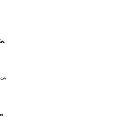
ών,
ε
των
ει.