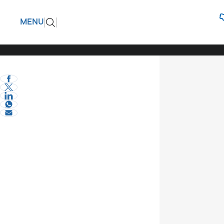
Κώστας Κ
ΠΙΣΩ
MENU
βιώσιμη 
eVima Serres Team
0
Πολιτική