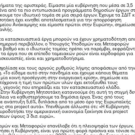
ήματα της αριστεράς. Είμαστε μία κυβέρνηση που μέσα σε 3,5
 ένα από τα πιο εντυπωσιακά προγράμματα δημοσίων έργων σ
ουμε τον ιδιωτικό τομέα σε μία σειρά έργων. Έχουμε τα ΣΔΙΤ κ
οτάκη έχει κινηθεί αποτελεσματικά για την απορρόφηση
μείου Ανάκαμψης και είμαστε πρώτοι στην Ευρώπη», σημείωσ
ανλής.
τα κατασκευαστικά έργα μπορούν να έχουν χρηματοδότηση απ
 σημερινό περιβάλλον, ο Υπουργός Υποδομών και Μεταφορών
να βαθμό και ο ιδιωτικός τομέας πρέπει να παρέμβει, εκφράζον
ι τα έργα που σε επίπεδο ταμειακών ροών είναι κερδοφόρα για
ασκευαστές, είναι και χρηματοδοτήσιμα.
σχολίασε και τους αργούς ρυθμούς λήψης αποφάσεων από τη
 «Το είδαμε αυτό στην πανδημία και έχουμε κάποια θέματα
μία κοινή προσέγγιση στην ενεργειακή κρίση», σημείωσε και
υτόχρονα η τιμή των πρώτων υλών έχει εκτοξευθεί τους
, γεγονός που επηρεάζει και τον κατασκευαστικό κλάδο.
 «Στην Κυβέρνηση Μητσοτάκη κατανοούμε ότι αυτή τη στιγμή δε
έλεια να καθυστερήσουμε τα δημόσια έργα. Ένας από τους
με ανάπτυξη 5,6%, διπλάσια από το μέσο όρο της Ευρωπαϊκής
ις στα project αυτά». Υπενθύμισε άλλωστε ότι: «Η Κυβέρνηση
υροδοτήσει την αμερικανική οικονομία ξεκίνησε ένα project
εων ύψους 3 δισ. ευρώ»..
ομών και Μεταφορών επανέλαβε ότι η πλειοψηφία των έργων,
ήσει η Κυβέρνηση, είναι για πρώτη φορά πράσινα και τόνισε π