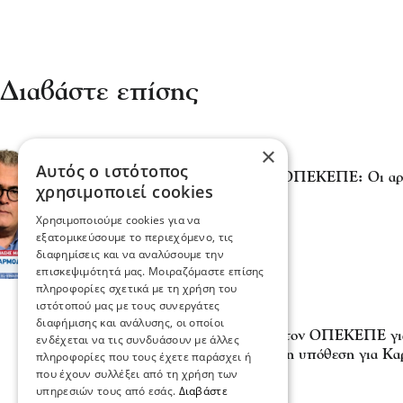
Διαβάστε επίσης
×
Σχόλια και...άλλα
Αυτός ο ιστότοπος
Θανάσης Μαλλιαράς - ΟΠΕΚΕΠΕ: Οι αρμό
χρησιμοποιεί cookies
υπόθεση στο αρχείο
23 Ιου 2026, 22:17
Χρησιμοποιούμε cookies για να
εξατομικεύσουμε το περιεχόμενο, τις
διαφημίσεις και να αναλύσουμε την
επισκεψιμότητά μας. Μοιραζόμαστε επίσης
πληροφορίες σχετικά με τη χρήση του
ιστότοπού μας με τους συνεργάτες
Πολιτική
διαφήμισης και ανάλυσης, οι οποίοι
22 κατηγορούμενοι για τον ΟΠΕΚΕΠΕ γι
ενδέχεται να τις συνδυάσουν με άλλες
ΟΠΕΚΕΠΕ στο αρχείο η υπόθεση για Καρ
πληροφορίες που τους έχετε παράσχει ή
που έχουν συλλέξει από τη χρήση των
17 Ιου 2026, 18:01
υπηρεσιών τους από εσάς.
Διαβάστε