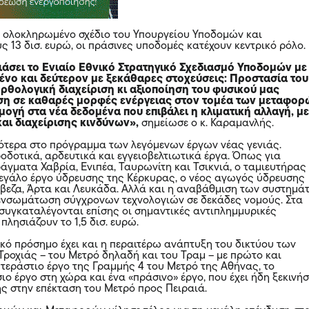
ο ολοκληρωμένο σχέδιο του Υπουργείου Υποδομών και
 13 δισ. ευρώ, οι πράσινες υποδομές κατέχουν κεντρικό ρόλο.
άσει το Ενιαίο Εθνικό Στρατηγικό Σχεδιασμό Υποδομών με
ένο και δεύτερον με ξεκάθαρες στοχεύσεις: Προστασία του
ορθολογική διαχείριση κι αξιοποίηση του φυσικού μας
ση σε καθαρές μορφές ενέργειας στον τομέα των μεταφορ
ογή στα νέα δεδομένα που επιβάλει η κλιματική αλλαγή, μ
αι διαχείρισης κινδύνων»,
σημείωσε ο κ. Καραμανλής.
ότερα στο πρόγραμμα των λεγόμενων έργων νέας γενιάς.
οδοτικά, αρδευτικά και εγγειοβελτιωτικά έργα. Όπως για
άγματα Χαβρία, Ενιπέα, Ταυρωνίτη και Τσικνιά, o ταμιευτήρας
εγάλο έργο ύδρευσης της Κέρκυρας, ο νέος αγωγός ύδρευσης
βεζα, Άρτα και Λευκάδα. Αλλά και η αναβάθμιση των συστημά
ενσωμάτωση σύγχρονων τεχνολογιών σε δεκάδες νομούς. Στα
 συγκαταλέγονται επίσης οι σημαντικές αντιπλημμυρικές
πλησιάζουν το 1,5 δισ. ευρώ.
κό πρόσημο έχει και η περαιτέρω ανάπτυξη του δικτύου των
ροχιάς – του Μετρό δηλαδή και του Τραμ – με πρώτο και
 τεράστιο έργο της Γραμμής 4 του Μετρό της Αθήνας, το
ο έργο στη χώρα και ένα «πράσινο» έργο, που έχει ήδη ξεκινήσ
ς στην επέκταση του Μετρό προς Πειραιά.