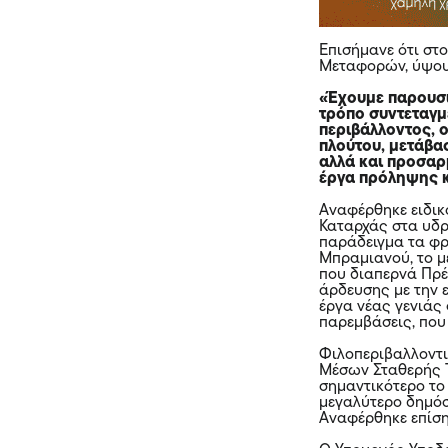
Επισήμανε ότι στ
Μεταφορών, ύψους
«Έχουμε παρουσι
τρόπο συντεταγμ
περιβάλλοντος, 
πλούτου, μετάβα
αλλά και προσαρμ
έργα πρόληψης κ
Αναφέρθηκε ειδικ
Καταρχάς στα υδρ
παράδειγμα τα φρ
Μπραμιανού, το μ
που διαπερνά Πρέ
άρδευσης με την 
έργα νέας γενιάς
παρεμβάσεις, που 
Φιλοπεριβαλλοντι
Μέσων Σταθερής Τ
σημαντικότερο το
μεγαλύτερο δημόσι
Αναφέρθηκε επίση