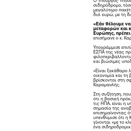
Ο Υπουργός Υποδο
σιδηρόδρομο, τόσο
μεγαλύτερο πακέτ
δισ. ευρώ, με τη 
«Εάν θέλουμε να
μεταφορών και κ
Ευρώπης, πρέπει
επισήμανε ο κ. Κ
Υπογράμμισε επιπ
ΕΣΠΑ της νέας πρ
φιλοπεριβαλλοντι
και βιώσιμες υπ
«Είναι ξεκάθαρο λ
οικονομία και τη 
βρίσκονται στη σφ
Καραμανλής.
Στη συζήτηση, πο
ότι η βασική πρό
τις ΗΠΑ, είναι η
σημασία της αναβ
επισημαίνοντας ό
υπενθύμισε ότι η
γίνονται «με το κ
ένα σιδηροδρομικό