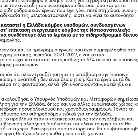
μών και Μεταφορών μίλησε τέλος για τη μεγάλη επένδυση στ
 με την ανάταξη του υφιστάμενου δικτύου, όσο και με το
ο σιδηροδρομικών έργων που έχει γίνει ποτέ στη χώρα, ύψους 
διαδικασία της μελετοκατασκευής, ώστε να γίνει το αυτονόητο.
 καταστεί η Ελλάδα κόμβος υποδομών, συνδυασμένων
ατ’ επέκταση ενεργειακός κόμβος της Νοτιοανατολικής
 να συνδέσουμε όλα τα λιμάνια με το σιδηροδρομικό δίκτυο
αραμανλής.
λέον ότι και το πρόγραμμα έργων, που έχει συμπεριληφθεί στο
ογραμματικής περιόδου 2021-2027, είναι το πιο
κό που έχει καταρτιστεί ποτέ, καθώς το 67% αφορά σε πράσινε
οδομές μεταφορών.
οιπόν ότι πλέον η συζήτηση για τη μετάβαση στην ‘πράσινη’
βιώσιμη ανάπτυξη δεν είναι θεωρητική. Και τα έργα αυτά δε
αίρα της φαντασίας, αλλά ήδη υλοποιούνται», κατέληξε ο κ.
υ ακολούθησε, ο Υπουργός Υποδομών και Μεταφορών σημείωσ
κληση για την
Ελλάδα
, όπως και για άλλες ευρωπαϊκές χώρες κ
 υπέρβαση προϋπολογισμού και χρονοδιαγραμμάτων. Τόνισε τη
άθμισης του σιδηροδρόμου ειδικά για την Ελλάδα,
τι το πρόβλημα ήταν ο κατακερματισμός των εργολαβιών και
 Κυβέρνηση άλλαξε τη διαδικασία και πλέον τα έργα αυτά θα
λειδί στο χέρι». Ανέφερε ότι από την ώρα που θα συμβασιοποιηθ
 έργο, θα έχει ολοκληρωθεί μέσα σε έξι χρόνια.