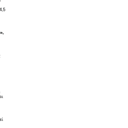
ο
4,5
»,
ς
ε
αι
εί