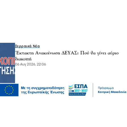
Σερραικά Νέα
Έκτακτη Ανακοίνωση ΔΕΥΑΣ: Πού θα γίνει αύριο
διακοπή
06 Αυγ 2026, 22:06
Πολιτική
Χρηματοδότηση 204,6 εκατ. ευρώ από το Εθνικό
Πρόγραμμα Ανάπτυξης για την ανάπλαση της ΔΕΘ
06 Αυγ 2026, 21:56