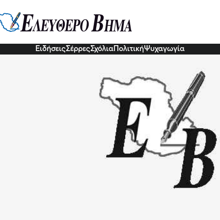
αραμανλής:Προχωράμε στην ‘πράσ
ανάπτυξη
1 Δεκ 2022, 18:20
Ειδήσεις
Σέρρες
Σχόλια
Πολιτική
Ψυχαγωγία