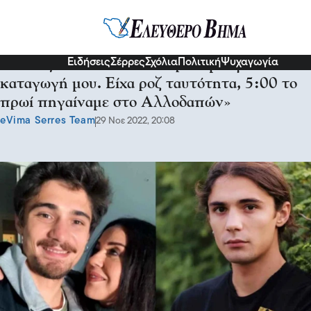
Διάφορα
Ειδήσεις
Σέρρες
Σχόλια
Πολιτική
Ψυχαγωγία
Κώστας Νικούλι: «Δεν ντρέπομαι για τη
καταγωγή μου. Είχα ροζ ταυτότητα, 5:00 το
πρωί πηγαίναμε στο Αλλοδαπών»
eVima Serres Team
29 Νοε 2022, 20:08