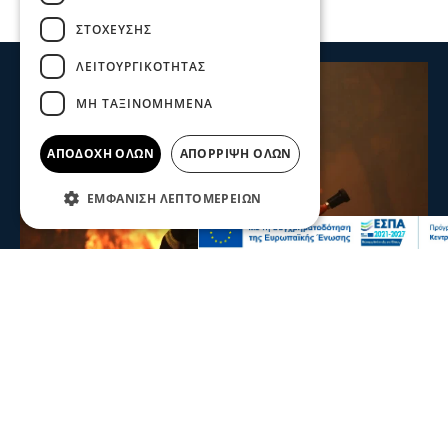
ΣΤΌΧΕΥΣΗΣ
ΛΕΙΤΟΥΡΓΙΚΌΤΗΤΑΣ
ΜΗ ΤΑΞΙΝΟΜΗΜΈΝΑ
ΑΠΟΔΟΧΉ ΌΛΩΝ
ΑΠΌΡΡΙΨΗ ΌΛΩΝ
ΕΜΦΆΝΙΣΗ ΛΕΠΤΟΜΕΡΕΙΏΝ
Επικαιρότητα
Συναγερμός για πυρκαγιά στο Μουζάκι
Ηλείας
Συναγερμός σήμανε το απόγευμα της Κυριακής (9/8) για
πυρκαγιά στο χωριό Μουζάκι Ηλείας.
πριν 2 λεπτά