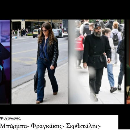
Ψυχαγωγία
Μπάρμπα- Φραγκάκης- Σερβετάλης-