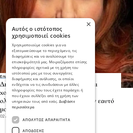
×
Αυτός ο ιστότοπος
χρησιμοποιεί cookies
Χρησιμοποιούμε cookies για να
εξατομικεύσουμε το περιεχόμενο, τις
διαφημίσεις και να αναλύσουμε την
επισκεψιμότητά μας. Μοιραζόμαστε επίσης
πληροφορίες σχετικά με τη χρήση του
ιστότοπού μας με τους συνεργάτες
Επικαιρότητα
διαφήμισης και ανάλυσης, οι οποίοι
Δήμητρα Κολλά: "Μου είπε "είσαι
ενδέχεται να τις συνδυάσουν με άλλες
πληροφορίες που τους έχετε παράσχει ή
χοντρούλα". Άρχισε να μου κάνει
που έχουν συλλέξει από τη χρήση των
ολόκληρο κήρυγμα και έπιασα τον εαυτό
υπηρεσιών τους από εσάς.
Διαβάστε
περισσότερα
μου να κλαίει"
02 Αυγ 2026, 15:18
ΑΠΟΛΎΤΩΣ ΑΠΑΡΑΊΤΗΤΑ
ΑΠΌΔΟΣΗΣ