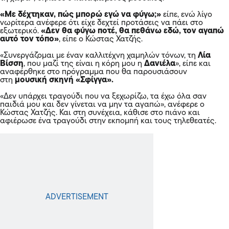
«Με δέχτηκαν, πώς μπορώ εγώ να φύγω;»
είπε, ενώ λίγο
νωρίτερα ανέφερε ότι είχε δεχτεί προτάσεις να πάει στο
εξωτερικό.
«Δεν θα φύγω ποτέ, θα πεθάνω εδώ, τον αγαπώ
αυτό τον τόπο»
, είπε ο Κώστας Χατζής.
«Συνεργάζομαι με έναν καλλιτέχνη χαμηλών τόνων, τη
Λία
Βίσση
, που μαζί της είναι η κόρη μου η
Δανιέλα
», είπε και
αναφέρθηκε στο πρόγραμμα που θα παρουσιάσουν
στη
μουσική σκηνή «Σφίγγα».
«Δεν υπάρχει τραγούδι που να ξεχωρίζω, τα έχω όλα σαν
παιδιά μου και δεν γίνεται να μην τα αγαπώ», ανέφερε ο
Κώστας Χατζής. Και στη συνέχεια, κάθισε στο
πιάνο
και
αφιέρωσε ένα τραγούδι στην εκπομπή και τους τηλεθεατές.