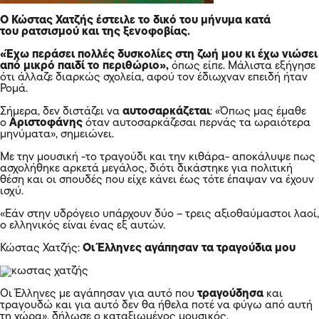
Ο Κώστας Χατζής έστειλε το δικό του μήνυμα κατά
του ρατσισμού και της ξενοφοβίας.
«Έχω περάσει πολλές δυσκολίες στη ζωή μου κι έχω νιώσει
από μικρό παιδί το περιθώριο»,
όπως είπε. Μάλιστα εξήγησε
ότι άλλαζε διαρκώς σχολεία, αφού τον έδιωχναν επειδή ήταν
Ρομά.
Σήμερα, δεν διστάζει να
αυτοσαρκάζεται
: «Όπως μας έμαθε
ο
Αριστοφάνης
όταν αυτοσαρκάζεσαι περνάς τα ωραιότερα
μηνύματα», σημειώνει.
Με την μουσική -το τραγούδι και την κιθάρα- αποκάλυψε πως
ασχολήθηκε αρκετά μεγάλος, διότι δικάστηκε για πολιτική
θέση και οι σπουδές που είχε κάνει έως τότε έπαψαν να έχουν
ισχύ.
«Εάν στην υδρόγειο υπάρχουν δύο – τρεις αξιοθαύμαστοι λαοί,
ο ελληνικός είναι ένας εξ αυτών.
Κώστας Χατζής:
Οι Έλληνες αγάπησαν τα τραγούδια μου
Οι Έλληνες με αγάπησαν για αυτό που
τραγούδησα
και
τραγουδώ και για αυτό δεν θα ήθελα ποτέ να φύγω από αυτή
τη χώρα», δήλωσε ο καταξιωμένος μουσικός.