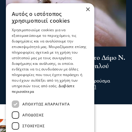
×
Αυτός ο ιστότοπος
χρησιμοποιεί cookies
Χρησιμοποιούμε cookies για να
εξατομικεύσουμε το περιεχόμενο, τις
διαφημίσεις και να αναλύσουμε την
επισκεψιμότητά μας. Μοιραζόμαστε επίσης
Επικαιρότητα
πληροφορίες σχετικά με τη χρήση του
Κρούσμα Ιού Δυτικού Νείλου στο Δήμο Ν.
ιστότοπού μας με τους συνεργάτες
διαφήμισης και ανάλυσης, οι οποίοι
Ζίχνης- Αμφίπολη περιοχή "υψηλού
ενδέχεται να τις συνδυάσουν με άλλες
κινδύνου"
πληροφορίες που τους έχετε παράσχει ή
που έχουν συλλέξει από τη χρήση των
Σύμφωνα με ανακοίνωση του Ε.Ο.Δ.Υ νέο κρούσμα
υπηρεσιών τους από εσάς.
Διαβάστε
καταγράφηκε στη Ν. Ζίχνη ενώ η Αμφίπολη
χαρακτηρίζεται περιοχή "υψηλού κινδύνου"
περισσότερα
πριν 6 λεπτά
ΑΠΟΛΎΤΩΣ ΑΠΑΡΑΊΤΗΤΑ
ΑΠΌΔΟΣΗΣ
ΣΤΌΧΕΥΣΗΣ