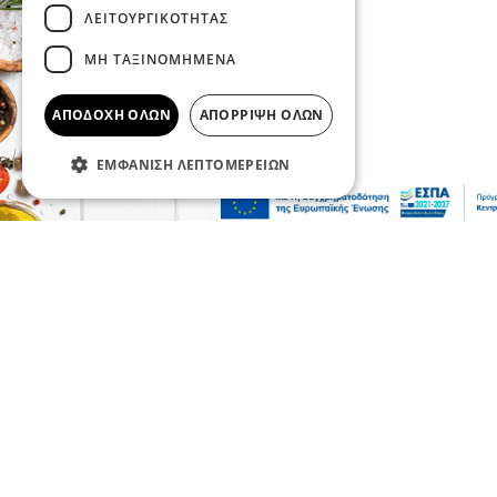
ΛΕΙΤΟΥΡΓΙΚΌΤΗΤΑΣ
ΜΗ ΤΑΞΙΝΟΜΗΜΈΝΑ
ΑΠΟΔΟΧΉ ΌΛΩΝ
ΑΠΌΡΡΙΨΗ ΌΛΩΝ
ΕΜΦΆΝΙΣΗ ΛΕΠΤΟΜΕΡΕΙΏΝ
Σερραικά Νέα
Το Επιμελητήριο καλεί τις Σερραϊκές
επιχειρήσεις να λάβουν μέρος στην 90η
Δ.Ε.Θ.
05 Αυγ 2026, 20:28
Σερραικά Νέα
Πανηγυρικές Εκδηλώσεις στην
κοινότητα Προβατά για τον Εορτασμό της