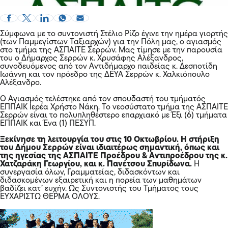
Σύμφωνα με το συντονιστή Στέλιο Ρίζο έγινε την ημέρα γιορτής
(των Παμμεγίστων Ταξιαρχών) για την Πόλη μας, ο αγιασμός
στο τμήμα της ΑΣΠΑΙΤΕ Σερρών. Μας τίμησε με την παρουσία
του ο Δήμαρχος Σερρών κ. Χρυσάφης Αλέξανδρος,
συνοδευόμενος από τον Αντιδήμαρχο παιδείας κ. Δεσποτίδη
Ιωάννη και τον πρόεδρο της ΔΕΥΑ Σερρών κ. Χαλκιόπουλο
Αλέξανδρο.
Ο Αγιασμός τελέστηκε από τον σπουδαστή του τμήματός
ΕΠΠΑΙΚ Ιερέα Χρήστο Νάκη. Το νεοσύστατο τμήμα της ΑΣΠΑΙΤΕ
Σερρών είναι το πολυπληθέστερο επαρχιακό με Έξι (6) τμήματα
ΕΠΠΑΙΚ και Ένα (1) ΠΕΣΥΠ.
Ξεκίνησε τη λειτουργία του στις 10 Οκτωβρίου. Η στήριξη
του Δήμου Σερρών είναι ιδιαιτέρως σημαντική, όπως και
της ηγεσίας της ΑΣΠΑΙΤΕ Προέδρου & Αντιπροέδρου της κ.
Χατζαράκη Γεωργίου, και κ. Πανέτσου Σπυρίδωνα.
Η
συνεργασία όλων, Γραμματείας, διδασκόντων και
διδασκομένων εξαιρετική και η πορεία των μαθημάτων
βαδίζει κατ’ ευχήν. Ως Συντονιστής του Τμήματος τους
ΕΥΧΑΡΙΣΤΩ ΘΕΡΜΑ ΟΛΟΥΣ.