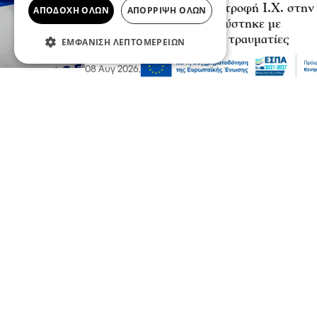
Σοβαρό τροχαίο από αναστροφή Ι.Χ. στην
ΑΠΟΔΟΧΉ ΌΛΩΝ
ΑΠΌΡΡΙΨΗ ΌΛΩΝ
Αθηνών-Σουνίου: Συγκρούστηκε με
μηχανή της ΔΙ.ΑΣ. – Δύο τραυματίες
ΕΜΦΆΝΙΣΗ ΛΕΠΤΟΜΕΡΕΙΏΝ
αστυνομικοί
08 Αυγ 2026, 23:57
Ψυχαγωγία
Ζώα
Παγκόσμια Ημέρα Γάτας: Τι θα μας
έλεγε, εάν μπορούσε να μιλήσει;
08 Αυγ 2026, 23:50
Επικαιρότητα
Κοινωνία
Σάκης Αρναούτογλου: Όταν η Μεσόγειος
φτάνει τους 33 βαθμούς, τι σημαίνει
πραγματικά?
08 Αυγ 2026, 23:43
Πολιτική
Χατζηβασιλείου: Εθνικό στοίχημα η