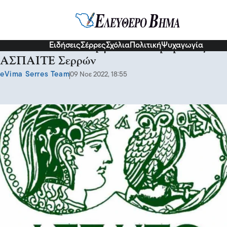
Σερραικά Νέα
Ειδήσεις
Σέρρες
Σχόλια
Πολιτική
Ψυχαγωγία
Ξεκίνησε τη λειτουργία του το τμήμα της
ΑΣΠΑΙΤΕ Σερρών
eVima Serres Team
09 Νοε 2022, 18:55