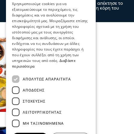
Χρησιμοποιούμε cookies για να
Ο άσος του ΠΑΟΚ Γιάννης Κωνσταντέλιας απέκτησε το
δεύτερο παιδί του, αφού ήρθε στον κόσμο η κόρη του
εξατομικεύσουμε το περιεχόμενο, τις
09 Αυγ 2026, 00:00
διαφημίσεις και να αναλύσουμε την
επισκεψιμότητά μας. Μοιραζόμαστε επίσης
πληροφορίες σχετικά με τη χρήση του
ιστότοπού μας με τους συνεργάτες
διαφήμισης και ανάλυσης, οι οποίοι
ενδέχεται να τις συνδυάσουν με άλλες
πληροφορίες που τους έχετε παράσχει ή
που έχουν συλλέξει από τη χρήση των
υπηρεσιών τους από εσάς.
Διαβάστε
περισσότερα
ΑΠΟΛΎΤΩΣ ΑΠΑΡΑΊΤΗΤΑ
ΑΠΌΔΟΣΗΣ
ΣΤΌΧΕΥΣΗΣ
ΛΕΙΤΟΥΡΓΙΚΌΤΗΤΑΣ
ΜΗ ΤΑΞΙΝΟΜΗΜΈΝΑ
Επικαιρότητα
Κοινωνία