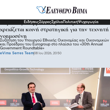
Πολιτική
Ειδήσεις
Σέρρες
Σχόλια
Πολιτική
Ψυχαγωγία
Κυριάκος Πιερρακάκης: Η Ευρώπη
χρειάζεται κοινή στρατηγική για την τεχνητή
νοημοσύνη
Συζήτηση του Υπουργού Εθνικής Οικονομίας και Οικονομικών
και Προέδρου του Eurogroup στο πλαίσιο του «30th Annual
Government Roundtable»
eVima Serres Team
08 Ιου 2026, 20:50