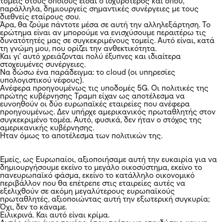
τομείς στους οποίους είσαι ο ισχυρότερος και όπου,
παράλληλα, δημιουργείς σημαντικές συνέργειες με τους
διεθνείς εταίρους σου.
Άρα, θα ζούμε πάντοτε μέσα σε αυτή την αλληλεξάρτηση. Το
ερώτημα είναι αν μπορούμε να ενισχύσουμε περαιτέρω τις
δυνατότητές μας σε συγκεκριμένους τομείς. Αυτό είναι, κατά
τη γνώμη μου, που ορίζει την ανθεκτικότητα.
Και γι' αυτό χρειάζονται πολύ έξυπνες και ιδιαίτερα
στοχευμένες συνέργειες.
Να δώσω ένα παράδειγμα: το cloud (οι υπηρεσίες
υπολογιστικού νέφους).
Ανέφερα προηγουμένως τις υποδομές 5G. Οι πολιτικές της
πρώτης κυβέρνησης Τραμπ είχαν ως αποτέλεσμα να
ευνοηθούν οι δύο ευρωπαϊκές εταιρείες που ανέφερα
προηγουμένως. Δεν υπήρχε αμερικανικός πρωταθλητής στον
συγκεκριμένο τομέα. Αυτό, φυσικά, δεν ήταν ο στόχος της
αμερικανικής κυβέρνησης.
Ήταν όμως το αποτέλεσμα των πολιτικών της.
Εμείς, ως Ευρωπαίοι, αξιοποιήσαμε αυτή την ευκαιρία για να
δημιουργήσουμε εκείνο το μεγάλο οικοσύστημα, εκείνο το
πανευρωπαϊκό φάσμα, εκείνο το κατάλληλο οικονομικό
περιβάλλον που θα επέτρεπε στις εταιρείες αυτές να
εξελιχθούν σε ακόμη μεγαλύτερους ευρωπαϊκούς
πρωταθλητές, αξιοποιώντας αυτή την εξωτερική συγκυρία;
Όχι, δεν το κάναμε.
Ειλικρινά. Και αυτό είναι κρίμα.