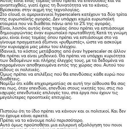
Αυτός είναι ένας τομέας όπου πρέπει να επενδύσεις και να
αναπτυχθείς, γιατί έχεις τη δυνατότητα να το κάνεις.
Βρίσκεσαι στην αιχμή της τεχνολογίας.
Στο cloud, οι αμερικανικοί hyperscalers κατέχουν τα δύο τρίτα
της ευρωπαϊκής αγοράς. Δεν υπάρχει καμία ευρωπαϊκή
εταιρεία που να διαθέτει πάνω από το 2% της αγοράς.
Είναι, λοιπόν, αυτός ένας τομέας όπου πρέπει να εστιάσουμε
δημιουργώντας έναν ευρωπαϊκό πρωταθλητή; Κατά τη γνώμη
μου, είναι ένας τομέας όπου πρέπει να εστιάσουμε στο να
γίνουμε πραγματικά έξυπνοι «ρυθμιστές», ώστε να ασκούμε
την κυριαρχία μας μέσω του ελέγχου.
Ιδανικά, το κόστος μετάβασης από έναν hyperscaler σε άλλον
θα πρέπει να είναι μηδενικό. Θα πρέπει να υπάρχει κυριότητα
των δεδομένων και πλήρης έλεγχός τους, με τα δεδομένα να
παραμένουν αποθηκευμένα εντός της χώρας σου. Αυτού του
είδους οι πολιτικές.
Όμως πρέπει να επιλέξεις πού θα επενδύσεις κάθε ευρώ που
διαθέτεις.
Νομίζω ότι κάθε επιχειρηματίας σε αυτή την αίθουσα θα σας
πει πως, όταν επενδύει, επενδύει στους νικητές του, στις πιο
ισχυρές επενδυτικές επιλογές του, στα έργα που έχουν τις
μεγαλύτερες προοπτικές επιτυχίας.
Πιστεύω ότι το ίδιο πρέπει να κάνουν και οι πολιτικοί. Και δεν
το έχουμε κάνει αρκετά.
Πρέπει να το κάνουμε πολύ περισσότερο.
Αυτό όμως προϋποθέτει μια ειλικρινή αξιολόγηση του ποιοι