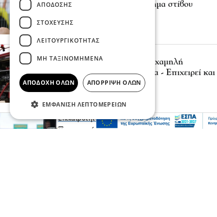
στο ευρωπαϊκό πρωτάθλημα στίβου
ΑΠΌΔΟΣΗΣ
πριν 5 λεπτά
ΣΤΌΧΕΥΣΗΣ
ΛΕΙΤΟΥΡΓΙΚΌΤΗΤΑΣ
Επικαιρότητα
ΜΗ ΤΑΞΙΝΟΜΗΜΈΝΑ
Συναγερμός για φωτιά σε χαμηλή
βλάστηση στην Ορεστιάδα - Επιχειρεί και
ΑΠΟΔΟΧΉ ΌΛΩΝ
ΑΠΌΡΡΙΨΗ ΌΛΩΝ
ελικόπτερο
πριν 7 λεπτά
ΕΜΦΆΝΙΣΗ ΛΕΠΤΟΜΕΡΕΙΏΝ
Επικαιρότητα
Ξεπερνούν τη μία ώρα οι καθυστερήσεις
στο Τελωνείο των Ευζώνων - Αυξημένη
κίνηση στο ρεύμα εξόδου
πριν 8 λεπτά