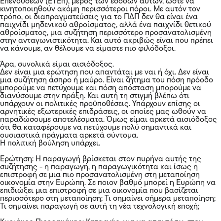
Επενδύσεων (ΕΤΕπ), μέρος των εσόδων αυτών, ώστε να
κινητοποιηθούν ακόμη περισσότεροι πόροι. Με αυτόν τον
τρόπο, οι διαπραγματεύσεις για το ΠΔΠ δεν θα είναι ένα
παιχνίδι μηδενικού αθροίσματος, αλλά ένα παιχνίδι θετικού
αθροίσματος, μια συζήτηση περισσότερο προσανατολισμένη
στην ανταγωνιστικότητα. Και αυτό ακριβώς είναι που πρέπει
να κάνουμε, αν θέλουμε να είμαστε πιο φιλόδοξοι.
Άρα, συνολικά είμαι αισιόδοξος.
Δεν είναι μια ερώτηση που απαντάται με ναι ή όχι. Δεν είναι
μια συζήτηση άσπρο ή μαύρο. Είναι ζήτημα του πόση πρόοδο
μπορούμε να πετύχουμε και πόση απόσταση μπορούμε να
διανύσουμε στην πράξη. Και αυτή τη στιγμή βλέπω ότι
υπάρχουν οι πολιτικές προϋποθέσεις. Υπάρχουν επίσης οι
αρνητικές εξωτερικές επιδράσεις, οι οποίες μας ωθούν να
παραδώσουμε αποτελέσματα. Όμως είμαι αρκετά αισιόδοξος
ότι θα καταφέρουμε να πετύχουμε πολύ σημαντικά και
ουσιαστικά πράγματα αρκετά σύντομα.
Η πολιτική βούληση υπάρχει.
Ερώτηση: Η παραγωγή βρίσκεται στον πυρήνα αυτής της
συζήτησης - η παραγωγή, η παραγωγικότητα και ίσως η
επιστροφή σε μια πιο προσανατολισμένη στη μεταποίηση
οικονομία στην Ευρώπη. Σε ποιον βαθμό μπορεί η Ευρώπη να
επιδιώξει μια επιστροφή σε μια οικονομία που βασίζεται
περισσότερο στη μεταποίηση; Τι σημαίνει σήμερα μεταποίηση;
Τι σημαίνει παραγωγή σε αυτή τη νέα τεχνολογική εποχή;