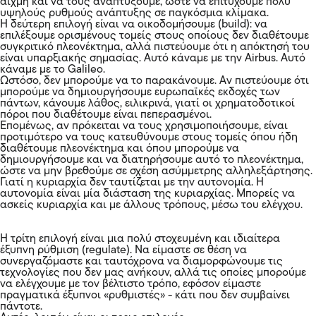
αιχμή και να τους αναπτύξουμε, ώστε να επιτύχουμε πολύ
υψηλούς ρυθμούς ανάπτυξης σε παγκόσμια κλίμακα.
Η δεύτερη επιλογή είναι να οικοδομήσουμε (build): να
επιλέξουμε ορισμένους τομείς στους οποίους δεν διαθέτουμε
συγκριτικό πλεονέκτημα, αλλά πιστεύουμε ότι η απόκτησή του
είναι υπαρξιακής σημασίας. Αυτό κάναμε με την Airbus. Αυτό
κάναμε με το Galileo.
Ωστόσο, δεν μπορούμε να το παρακάνουμε. Αν πιστεύουμε ότι
μπορούμε να δημιουργήσουμε ευρωπαϊκές εκδοχές των
πάντων, κάνουμε λάθος, ειλικρινά, γιατί οι χρηματοδοτικοί
πόροι που διαθέτουμε είναι πεπερασμένοι.
Επομένως, αν πρόκειται να τους χρησιμοποιήσουμε, είναι
προτιμότερο να τους κατευθύνουμε στους τομείς όπου ήδη
διαθέτουμε πλεονέκτημα και όπου μπορούμε να
δημιουργήσουμε και να διατηρήσουμε αυτό το πλεονέκτημα,
ώστε να μην βρεθούμε σε σχέση ασύμμετρης αλληλεξάρτησης.
Γιατί η κυριαρχία δεν ταυτίζεται με την αυτονομία. Η
αυτονομία είναι μία διάσταση της κυριαρχίας. Μπορείς να
ασκείς κυριαρχία και με άλλους τρόπους, μέσω του ελέγχου.
Η τρίτη επιλογή είναι μια πολύ στοχευμένη και ιδιαίτερα
έξυπνη ρύθμιση (regulate). Να είμαστε σε θέση να
συνεργαζόμαστε και ταυτόχρονα να διαμορφώνουμε τις
τεχνολογίες που δεν μας ανήκουν, αλλά τις οποίες μπορούμε
να ελέγχουμε με τον βέλτιστο τρόπο, εφόσον είμαστε
πραγματικά έξυπνοι «ρυθμιστές» - κάτι που δεν συμβαίνει
πάντοτε.