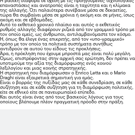
Η βασική διαφορά σε σχέση με τις προηγούμενες τεχνολογικές
επαναστάσεις και ανατροπές είναι η ταχύτητα και η κλίμακα
της αλλαγής. Ό,τι παλαιότερα συνέβαινε μέσα σε δεκαετίες,
τώρα θα συμβαίνει μέσα σε χρόνια ή ακόμη και σε μήνες, ίσως
ακόμη και σε εβδομάδες.
Αυτό το εκθετικό χρονικό πλαίσιο και αυτός ο εκθετικός
ρυθμός αλλαγής διαφέρουν ριζικά από τον γραμμικό τρόπο με
τον οποίο εμείς, ως άνθρωποι, αντιλαμβανόμαστε τον κόσμο.
Ή, όπως θα έλεγε ένας επικριτής, από τον «υπο-γραμμικό»
τρόπο με τον οποίο τα πολιτικά συστήματα συνήθως
αντιδρούν σε αυτού του είδους τις προκλήσεις.
Άρα, η πρόκληση που έχουμε μπροστά μας είναι πολύ μεγάλη.
Όμως, επιστρέφοντας στην αρχική σας ερώτηση, δεν πρέπει να
υποτιμούμε την αξία της διαμόρφωσης ενός κοινού
λεξιλογίου και μιας κοινής στρατηγικής.
Η στρατηγική που διαμόρφωσαν ο Enrico Letta και ο Mario
Draghi είναι εξαιρετικά σημαντική για εμάς.
Είναι ο βορράς της πυξίδας μας σε κάθε συνεδρίαση, σε κάθε
συζήτηση και σε κάθε συζήτηση για τη διαμόρφωση πολιτικής,
είτε σε εθνικό είτε σε πανευρωπαϊκό επίπεδο.
Και αυτός είναι ένας από τους βασικούς λόγους για τους
οποίους βλέπουμε πλέον πραγματική πρόοδο στην πράξη.