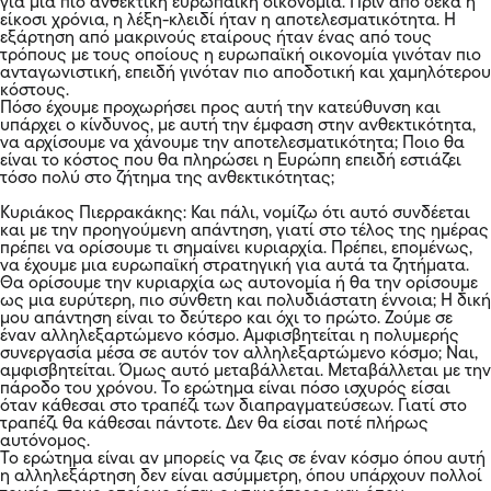
για μια πιο ανθεκτική ευρωπαϊκή οικονομία. Πριν από δέκα ή
είκοσι χρόνια, η λέξη-κλειδί ήταν η αποτελεσματικότητα. Η
εξάρτηση από μακρινούς εταίρους ήταν ένας από τους
τρόπους με τους οποίους η ευρωπαϊκή οικονομία γινόταν πιο
ανταγωνιστική, επειδή γινόταν πιο αποδοτική και χαμηλότερου
κόστους.
Πόσο έχουμε προχωρήσει προς αυτή την κατεύθυνση και
υπάρχει ο κίνδυνος, με αυτή την έμφαση στην ανθεκτικότητα,
να αρχίσουμε να χάνουμε την αποτελεσματικότητα; Ποιο θα
είναι το κόστος που θα πληρώσει η Ευρώπη επειδή εστιάζει
τόσο πολύ στο ζήτημα της ανθεκτικότητας;
Κυριάκος Πιερρακάκης: Και πάλι, νομίζω ότι αυτό συνδέεται
και με την προηγούμενη απάντηση, γιατί στο τέλος της ημέρας
πρέπει να ορίσουμε τι σημαίνει κυριαρχία. Πρέπει, επομένως,
να έχουμε μια ευρωπαϊκή στρατηγική για αυτά τα ζητήματα.
Θα ορίσουμε την κυριαρχία ως αυτονομία ή θα την ορίσουμε
ως μια ευρύτερη, πιο σύνθετη και πολυδιάστατη έννοια; Η δική
μου απάντηση είναι το δεύτερο και όχι το πρώτο. Ζούμε σε
έναν αλληλεξαρτώμενο κόσμο. Αμφισβητείται η πολυμερής
συνεργασία μέσα σε αυτόν τον αλληλεξαρτώμενο κόσμο; Ναι,
αμφισβητείται. Όμως αυτό μεταβάλλεται. Μεταβάλλεται με την
πάροδο του χρόνου. Το ερώτημα είναι πόσο ισχυρός είσαι
όταν κάθεσαι στο τραπέζι των διαπραγματεύσεων. Γιατί στο
τραπέζι θα κάθεσαι πάντοτε. Δεν θα είσαι ποτέ πλήρως
αυτόνομος.
Το ερώτημα είναι αν μπορείς να ζεις σε έναν κόσμο όπου αυτή
η αλληλεξάρτηση δεν είναι ασύμμετρη, όπου υπάρχουν πολλοί