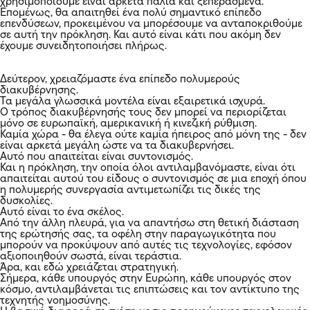
χρησιμοποιούμε είναι αρκετά παλιά και ξεπερασμένα.
Επομένως, θα απαιτηθεί ένα πολύ σημαντικό επίπεδο
επενδύσεων, προκειμένου να μπορέσουμε να ανταποκριθούμε
σε αυτή την πρόκληση. Και αυτό είναι κάτι που ακόμη δεν
έχουμε συνειδητοποιήσει πλήρως.
Δεύτερον, χρειαζόμαστε ένα επίπεδο πολυμερούς
διακυβέρνησης.
Τα μεγάλα γλωσσικά μοντέλα είναι εξαιρετικά ισχυρά.
Ο τρόπος διακυβέρνησής τους δεν μπορεί να περιορίζεται
μόνο σε ευρωπαϊκή, αμερικανική ή κινεζική ρύθμιση.
Καμία χώρα - θα έλεγα ούτε καμία ήπειρος από μόνη της - δεν
είναι αρκετά μεγάλη ώστε να τα διακυβερνήσει.
Αυτό που απαιτείται είναι συντονισμός.
Και η πρόκληση, την οποία όλοι αντιλαμβανόμαστε, είναι ότι
απαιτείται αυτού του είδους ο συντονισμός σε μια εποχή όπου
η πολυμερής συνεργασία αντιμετωπίζει τις δικές της
δυσκολίες.
Αυτό είναι το ένα σκέλος.
Από την άλλη πλευρά, για να απαντήσω στη θετική διάσταση
της ερώτησής σας, τα οφέλη στην παραγωγικότητα που
μπορούν να προκύψουν από αυτές τις τεχνολογίες, εφόσον
αξιοποιηθούν σωστά, είναι τεράστια.
Άρα, και εδώ χρειάζεται στρατηγική.
Σήμερα, κάθε υπουργός στην Ευρώπη, κάθε υπουργός στον
κόσμο, αντιλαμβάνεται τις επιπτώσεις και τον αντίκτυπο της
τεχνητής νοημοσύνης.