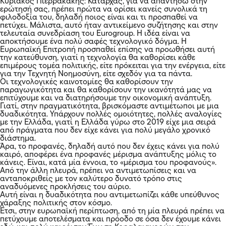
Κυριάκος Πιερρακάκης: Καταρχάς, για να απαντήσω στην
ερώτησή σας, πρέπει πρώτα να ορίσει κανείς συνολικά τη
φιλοδοξία του, δηλαδή ποιος είναι και τι προσπαθεί να
πετύχει. Μάλιστα, αυτό ήταν αντικείμενο συζήτησης και στην
τελευταία συνεδρίαση του Eurogroup. Η ιδέα είναι να
αποκτήσουμε ένα πολύ σαφές τεχνολογικό δόγμα. Η
Ευρωπαϊκή Επιτροπή προσπαθεί επίσης να προωθήσει αυτή
την κατεύθυνση, γιατί η τεχνολογία θα καθορίσει κάθε
επιμέρους τομέα πολιτικής, είτε πρόκειται για την ενέργεια, είτε
για την Τεχνητή Νοημοσύνη, είτε σχεδόν για τα πάντα.
Οι τεχνολογικές καινοτομίες θα καθορίσουν την
παραγωγικότητα και θα καθορίσουν την ικανότητά μας να
επιτύχουμε και να διατηρήσουμε την οικονομική ανάπτυξη.
Γιατί, στην πραγματικότητα, βρισκόμαστε αντιμέτωποι με μια
δυαδικότητα. Υπάρχουν πολλές ομοιότητες, πολλές αναλογίες
με την Ελλάδα, γιατί η Ελλάδα γύρω στο 2019 είχε μια σειρά
από πράγματα που δεν είχε κάνει για πολύ μεγάλο χρονικό
διάστημα.
Άρα, το προφανές, δηλαδή αυτό που δεν έχεις κάνει για πολύ
καιρό, αποφέρει ένα προφανές μέρισμα ανάπτυξης μόλις το
κάνεις. Είναι, κατά μία έννοια, το «μέρισμα του προφανούς».
Από την άλλη πλευρά, πρέπει να αντιμετωπίσεις και να
ανταποκριθείς με τον καλύτερο δυνατό τρόπο στις
αναδυόμενες προκλήσεις του αύριο.
Αυτή είναι η δυαδικότητα που αντιμετωπίζει κάθε υπεύθυνος
χάραξης πολιτικής στον κόσμο.
Έτσι, στην ευρωπαϊκή περίπτωση, από τη μία πλευρά πρέπει να
πετύχουμε αποτελέσματα και πρόοδο σε όσα δεν έχουμε κάνει