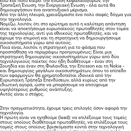
εδώ και πολύ καιρό: την Ένωση Κεφαλαιαγορών, την
Τραπεζική Ένωση, την Ενεργειακή Ένωση - όλα αυτά θα
δημιουργήσουν ένα αναπτυξιακό μέρισμα.
Από την άλλη πλευρά, χρειαζόμαστε ένα πολύ σαφές δόγμα για
την τεχνολογία.
Νομίζω, λοιπόν, ότι στο ερώτημα αυτό η καλύτερη απάντηση
είναι να αποκτήσουμε ευρωπαϊκούς πρωταθλητές στον τομέα
της τεχνολογίας, αντί για εθνικούς πρωταθλητές, και να
έχουμε την επιμονή και τη στρατηγική να δημιουργήσουμε
οικοσυστήματα γύρω από αυτούς.
Ποια είναι, λοιπόν, η στρατηγική για το φάσμα που
προσπάθησα να περιγράψω προηγουμένως; Είναι μια
στρατηγική δημιουργίας οικοσυστημάτων γύρω από δύο
τεχνολογικούς παίκτες που ήδη διαθέτουμε - έναν στη
Σουηδία και έναν στη Φινλανδία, την Ericsson και τη Nokia -
και δημιουργίας μεγάλων οικοσυστημάτων, όπου το επίπεδο
των εφαρμογών θα χρηματοδοτείται ιδανικά από την
Ευρωπαϊκή Τράπεζα Επενδύσεων, αλλά κυρίως από την
ιδιωτική αγορά, ώστε να μπορέσουμε να επιτύχουμε
υψηλότερους ρυθμούς ανάπτυξης.
Αυτός είναι ο στόχος.
Στην πραγματικότητα, έχουμε τρεις επιλογές όσον αφορά την
τεχνολογία.
Η πρώτη είναι να ηγηθούμε (lead): να επιλέξουμε τους τομείς
στους οποίους διαθέτουμε πρωταθλητές, να επιλέξουμε τους
τομείς στους οποίους βρισκόμαστε κοντά στην τεχνολογική