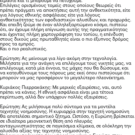
είμαστε και τι μπορούμε να πετύχουμε.
Επιλέγεις ορισμένους τομείς στους οποίους θεωρείς ότι
πρέπει πράγματι να αποκτήσεις αυτή την ανθεκτικότητα, είτε
για λόγους εθνικής ασφάλειας είτε για λόγους
ανθεκτικότητας των εφοδιαστικών αλυσίδων, και προχωράς.
Και επειδή ζούμε σε έναν αλληλεξαρτώμενο κόσμο, πιστεύω
ότι, αν έχουμε πλήρη επίγνωση αυτής της πραγματικότητας
και έχοντας πλήρη χαρτογράφηση του τοπίου, η επένδυση
στους δικούς μας πρωταθλητές είναι ο πιο έξυπνος δρόμος
προς τα εμπρός.
Και ο πιο ρεαλιστικός.
Ερώτηση: Ας μείνουμε για λίγο ακόμη στην τεχνολογία.
Μιλήσατε για την ανάγκη να επιλέγουμε τους νικητές μας, να
επιλέγουμε, κατά μία έννοια, τις μάχες που θα δώσουμε, και
να κατευθύνουμε τους πόρους μας εκεί όπου πιστεύουμε ότι
μπορούν να μας προσφέρουν το μεγαλύτερο πλεονέκτημα.
Κυριάκος Πιερρακάκης: Με μερικές εξαιρέσεις, ναι, αυτό
πρέπει να κάνεις. Η εθνική ασφάλεια είναι μια τέτοια
περίπτωση, αλλά δεν υπάρχουν πολλές εξαιρέσεις.
Ερώτηση: Ας μιλήσουμε πολύ σύντομα για τα μοντέλα
τεχνητής νοημοσύνης. Η κυριαρχία στην τεχνητή νοημοσύνη
θα αποτελέσει σημαντικό ζήτημα. Ωστόσο, η Ευρώπη βρίσκεται
σε ιδιαίτερα μειονεκτική θέση από πλευράς
ανταγωνιστικότητας σε παγκόσμια κλίμακα, σε ολόκληρη την
αλυσίδα αξίας της τεχνητής νοημοσύνης.