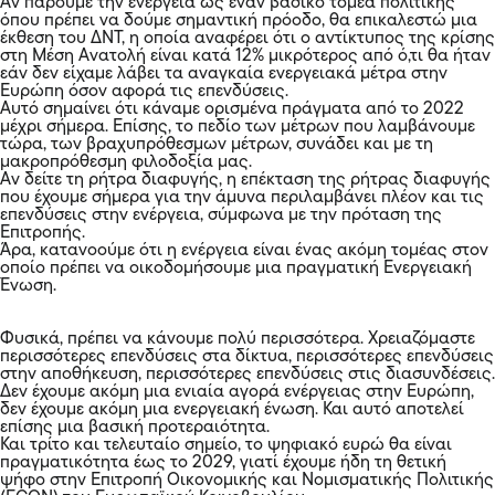
Αν πάρουμε την ενέργεια ως έναν βασικό τομέα πολιτικής
όπου πρέπει να δούμε σημαντική πρόοδο, θα επικαλεστώ μια
έκθεση του ΔΝΤ, η οποία αναφέρει ότι ο αντίκτυπος της κρίσης
στη Μέση Ανατολή είναι κατά 12% μικρότερος από ό,τι θα ήταν
εάν δεν είχαμε λάβει τα αναγκαία ενεργειακά μέτρα στην
Ευρώπη όσον αφορά τις επενδύσεις.
Αυτό σημαίνει ότι κάναμε ορισμένα πράγματα από το 2022
μέχρι σήμερα. Επίσης, το πεδίο των μέτρων που λαμβάνουμε
τώρα, των βραχυπρόθεσμων μέτρων, συνάδει και με τη
μακροπρόθεσμη φιλοδοξία μας.
Αν δείτε τη ρήτρα διαφυγής, η επέκταση της ρήτρας διαφυγής
που έχουμε σήμερα για την άμυνα περιλαμβάνει πλέον και τις
επενδύσεις στην ενέργεια, σύμφωνα με την πρόταση της
Επιτροπής.
Άρα, κατανοούμε ότι η ενέργεια είναι ένας ακόμη τομέας στον
οποίο πρέπει να οικοδομήσουμε μια πραγματική Ενεργειακή
Ένωση.
Φυσικά, πρέπει να κάνουμε πολύ περισσότερα. Χρειαζόμαστε
περισσότερες επενδύσεις στα δίκτυα, περισσότερες επενδύσεις
στην αποθήκευση, περισσότερες επενδύσεις στις διασυνδέσεις.
Δεν έχουμε ακόμη μια ενιαία αγορά ενέργειας στην Ευρώπη,
δεν έχουμε ακόμη μια ενεργειακή ένωση. Και αυτό αποτελεί
επίσης μια βασική προτεραιότητα.
Και τρίτο και τελευταίο σημείο, το ψηφιακό ευρώ θα είναι
πραγματικότητα έως το 2029, γιατί έχουμε ήδη τη θετική
ψήφο στην Επιτροπή Οικονομικής και Νομισματικής Πολιτικής