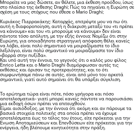
Μπορείτε να μας δώσετε, αν θέλετε, μια έκθεση προόδου, ίσως
στο πλαίσιο της έκθεσης Draghi; Πώς τα πηγαίνει η Ευρώπη σε
σχέση με τους στόχους που έθεσε ο Mario Draghi;
Κυριάκος Πιερρακάκης: Καταρχάς, επιτρέψτε μου να πω ότι
αυτή η διαφοροποίηση, αυτή η διάκριση μεταξύ του «τι πρέπει
να κάνουμε» και του «τι μπορούμε να κάνουμε» δεν είναι
πάντοτε τόσο απόλυτη, με την εξής έννοια: Νομίζω ότι στην
Ευρώπη, για οποιαδήποτε στρατηγική απόφαση θέλει κανείς
να λάβει, είναι πολύ σημαντικό να μοιραζόμαστε το ίδιο
λεξιλόγιο, είναι πολύ σημαντικό να μοιραζόμαστε τον ίδιο
«βορρά στην πυξίδα».
Και υπό αυτή την έννοια, το γεγονός ότι ο καλός μου φίλος
Enrico Letta και ο Mario Draghi διαμόρφωσαν αυτές τις
εκθέσεις και όρισαν τις προτεραιότητες, και το ότι
συμφωνήσαμε πάνω σε αυτές, είναι από μόνο του αρκετά
σημαντικό, γιατί αυτό σημαίνει ότι θα υπάρξει σύγκλιση.
Το ερώτημα τώρα είναι πότε, πόσο γρήγορα και πόσο
αποτελεσματικά- γιατί μπορεί κανείς πάντοτε να παρουσιάσει
μια εκδοχή όσων πρέπει να επιτευχθούν.
Είμαι αισιόδοξος, με την έννοια ότι ακόμη και αν πάρουμε τα
βασικά στοιχεία πολιτικής στα οποία πρέπει να έχουμε
αποτελέσματα έως το τέλος του έτους, είτε πρόκειται για την
Ένωση Αποταμιεύσεων και Επενδύσεων είτε πρόκειται για την
ενέργεια, ήδη βλέπουμε κινητικότητα στην πράξη.