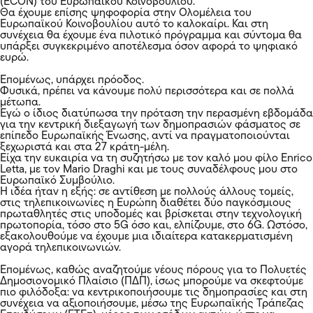
(ECON) του Ευρωπαϊκού Κοινοβουλίου.
Θα έχουμε επίσης ψηφοφορία στην Ολομέλεια του
Ευρωπαϊκού Κοινοβουλίου αυτό το καλοκαίρι. Και στη
συνέχεια θα έχουμε ένα πιλοτικό πρόγραμμα και σύντομα θα
υπάρξει συγκεκριμένο αποτέλεσμα όσον αφορά το ψηφιακό
ευρώ.
Επομένως, υπάρχει πρόοδος.
Φυσικά, πρέπει να κάνουμε πολύ περισσότερα και σε πολλά
μέτωπα.
Εγώ ο ίδιος διατύπωσα την πρόταση την περασμένη εβδομάδα
για την κεντρική διεξαγωγή των δημοπρασιών φάσματος σε
επίπεδο Ευρωπαϊκής Ένωσης, αντί να πραγματοποιούνται
ξεχωριστά και στα 27 κράτη-μέλη.
Είχα την ευκαιρία να τη συζητήσω με τον καλό μου φίλο Enrico
Letta, με τον Mario Draghi και με τους συναδέλφους μου στο
Ευρωπαϊκό Συμβούλιο.
Η ιδέα ήταν η εξής: σε αντίθεση με πολλούς άλλους τομείς,
στις τηλεπικοινωνίες η Ευρώπη διαθέτει δύο παγκόσμιους
πρωταθλητές στις υποδομές και βρίσκεται στην τεχνολογική
πρωτοπορία, τόσο στο 5G όσο και, ελπίζουμε, στο 6G. Ωστόσο,
εξακολουθούμε να έχουμε μια ιδιαίτερα κατακερματισμένη
αγορά τηλεπικοινωνιών.
Επομένως, καθώς αναζητούμε νέους πόρους για το Πολυετές
Δημοσιονομικό Πλαίσιο (ΠΔΠ), ίσως μπορούμε να σκεφτούμε
πιο φιλόδοξα: να κεντρικοποιήσουμε τις δημοπρασίες και στη
συνέχεια να αξιοποιήσουμε, μέσω της Ευρωπαϊκής Τράπεζας