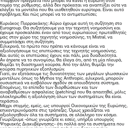
Υπάρχουν πράγματα που μπορεί να κάνει η Ευρώπη στον
τομέα της ρύθμισης, αλλά δεν πρόκειται να αναπτύξει ούτε να
ελέγξει τα μοντέλα που θα υιοθετηθούν ευρύτερα. Είναι αυτό
πρόβλημα; Και πώς μπορεί να το αντιμετωπίσει;
Κυριάκος Πιερρακάκης: Αύριο έχουμε αυτή τη συζήτηση στο
Eurogroup. Θα συζητήσουμε για την τεχνητή νοημοσύνη και
έχουμε προσκαλέσει έναν από τους ευρωπαίους πρωταθλητές
μας στον χώρο της τεχνητής νοημοσύνης, τη Mistral, να
συμμετάσχει στη συζήτηση.
Ειλικρινά, το πρώτο που πρέπει να κάνουμε είναι να
αξιολογήσουμε τις επιπτώσεις της τεχνητής νοημοσύνης.
Και αυτές οι επιπτώσεις έχουν, και πάλι, μια δυαδικότητα.
Αν έπρεπε να το συνοψίσω, θα έλεγα ότι, από τη μία πλευρά,
θυμίζει τη διαστημική κούρσα. Από την άλλη, θυμίζει την
κούρσα πυρηνικών εξοπλισμών.
Γιατί, αν εξετάσουμε τις δυνατότητες των μεγάλων γλωσσικών
μοντέλων, όπως το Mythos της Anthropic, ειλικρινά, μπορούν
ουσιαστικά να εισβάλουν σχεδόν σε οποιοδήποτε σύστημα.
Επομένως, το επίπεδο των διορθώσεων και των
αναβαθμίσεων ασφαλείας (patching) που θα απαιτηθεί, μόλις
ολοκληρωθεί η αξιολόγηση όλων των συστημάτων, θα είναι
τεράστιο.
Μέχρι στιγμής, εμείς, ως υπουργοί Οικονομικών της Ευρώπης,
επικεντρωνόμαστε στις τράπεζες. Όμως χρειάζεται να
αξιολογηθούν όλα τα συστήματα, σε ολόκληρο τον κόσμο.
Γνωρίζουμε -όπως γνωρίζετε κι εσείς, υπήρξα υπουργός
Ψηφιακής Διακυβέρνησης- ότι πολλά από τα συστήματα που