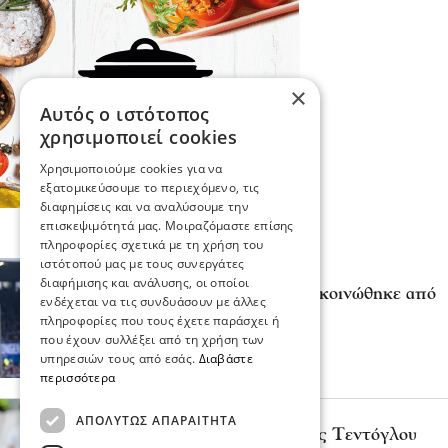
×
Αυτός ο ιστότοπος
χρησιμοποιεί cookies
Χρησιμοποιούμε cookies για να
εξατομικεύσουμε το περιεχόμενο, τις
διαφημίσεις και να αναλύσουμε την
επισκεψιμότητά μας. Μοιραζόμαστε επίσης
πληροφορίες σχετικά με τη χρήση του
ιστότοπού μας με τους συνεργάτες
Επικαιρότητα
διαφήμισης και ανάλυσης, οι οποίοι
Ο Γιώργος Μασούρας ανακοινώθηκε από
ενδέχεται να τις συνδυάσουν με άλλες
τη ΝΕΟΜ
πληροφορίες που τους έχετε παράσχει ή
πριν 4 λεπτά
που έχουν συλλέξει από τη χρήση των
υπηρεσιών τους από εσάς.
Διαβάστε
περισσότερα
Ψυχαγωγία
Αθλητικά
ΑΠΟΛΎΤΩΣ ΑΠΑΡΑΊΤΗΤΑ
Πότε αγωνίζεται ο Μίλτος Τεντόγλου