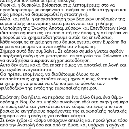
Αυτές, λοιπόν, είναι οι τρεις επιλογές.
Φυσικά, η δυσκολία βρίσκεται στις λεπτομέρειες: στο να
προσδιορίσουμε με σαφήνεια τι ανήκει σε κάθε κατηγορία και
πώς μπορεί να διαμορφωθεί η στρατηγική.
Αλλά, και πάλι, η αποκατάσταση των βασικών υποδομών της
ευρωπαϊκής οικονομίας, κατά μία έννοια, και η πλήρης
υλοποίηση της Ένωσης Αποταμιεύσεων και Επενδύσεων είναι
ιδιαίτερα σημαντικές και από αυτή την άποψη, γιατί πρέπει να
μπορούμε να χρηματοδοτήσουμε αυτές τις επενδύσεις.
Κάθε νεοφυής επιχείρηση που δημιουργείται στην Ευρώπη θα
έπρεπε να μπορεί να αναπτυχθεί στην Ευρώπη.
Σήμερα αυτό δεν συμβαίνει. Σε κάποιο σημείο γίνεται σχεδόν
υπαρξιακή ανάγκη να μετατραπεί σε εταιρεία του Delaware και
να αναζητήσει αμερικανική χρηματοδότηση.
Αυτό δεν είναι κακό. Θα έπρεπε όμως να αποτελεί επιλογή και
όχι σχεδόν αναγκαιότητα.
Θα πρέπει, επομένως, να διαθέτουμε όλους τους
απαραίτητους χρηματοδοτικούς μηχανισμούς, ώστε κάθε
επιχείρηση να μπορεί να υλοποιήσει το σύνολο των
φιλοδοξιών της εντός της ευρωπαϊκής ηπείρου.
Ερώτηση: Θα ήθελα να περάσω σε ένα άλλο θέμα, ένα θέμα-
ορόσημο. Νομίζω ότι υπήρξε συναίνεση εδώ στη σκηνή σήμερα
το πρωί, αλλά και γενικότερα στον κόσμο, ότι ένας από τους
βασικούς κινητήριους παράγοντες της ευρωπαϊκής πολιτικής
σήμερα είναι η ανάγκη για ανθεκτικότητα.
Σε έναν εχθρικό κόσμο υπάρχουν απειλές και προκλήσεις τόσο
από την Ανατολή όσο και από τη Δύση, και υπάρχει η ανάγκη