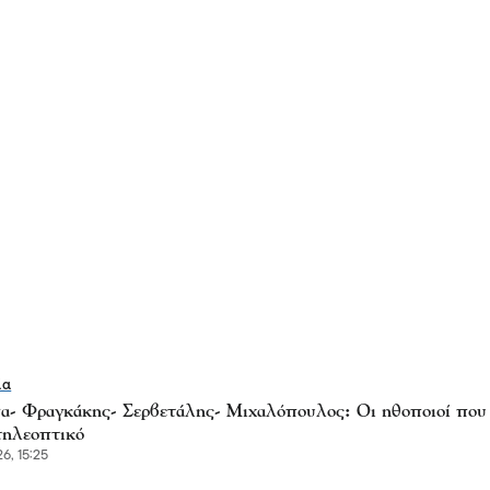
ία
- Φραγκάκης- Σερβετάλης- Μιχαλόπουλος: Οι ηθοποιοί που
τηλεοπτικό
6, 15:25