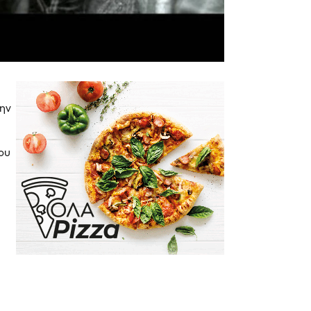
την
ου