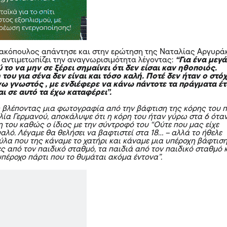
ακόπουλος απάντησε και στην ερώτηση της Ναταλίας Αργυρά
ς αντιμετωπίζει την αναγνωρισιμότητα λέγοντας:
“Για ένα μεγ
 το να μην σε ξέρει σημαίνει ότι δεν είσαι καν ηθοποιός.
του για σένα δεν είναι και τόσο καλή. Ποτέ δεν ήταν ο στό
νω γνωστός , με ενδιέφερε να κάνω πάντοτε τα πράγματα έτ
ι σε αυτό τα έχω καταφέρει”.
ς βλέποντας μια φωτογραφία από την βάφτιση της κόρης του 
αλία Γερμανού, αποκάλυψε ότι η κόρη του ήταν γύρω στα 6 ότα
η του καθώς ο ίδιος με την σύντροφό του “Ούτε που μας είχε
αλό. Λέγαμε θα θελήσει να βαφτιστεί στα 18… – αλλά το ήθελε
ύλα που της κάναμε το χατήρι και κάναμε μια υπέροχη βάφτιση
ς από τον παιδικό σταθμό, τα παιδιά από τον παιδικό σταθμό 
υπέροχο
πάρτι
που το θυμάται ακόμα έντονα”.