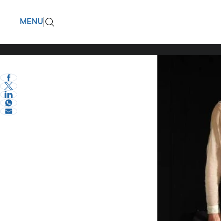
Λάζαρος 
ΠΙΣΩ
MENU
να μην σε
eVima Serres Team
1
Διάφορα