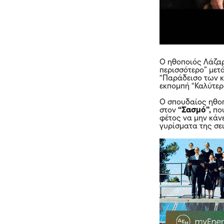
Ο ηθοποιός Λάζαρ
περισσότερο” μετά
“Παράδεισο των κ
εκπομπή “Καλύτερα
Ο σπουδαίος ηθοπ
στον
“Σασμό”,
πο
φέτος να μην κάν
γυρίσματα της σε