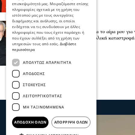
επισκεψιμότητά μας. Μοιραζόμαστε επίσης
πληροφορίες σχετικά με τη χρήση του
ιστότοπού μας με τους συνεργάτες
διαφήμισης και ανάλυσης, οι οποίοι
Επικαιρότητα
ενδέχεται να τις συνδυάσουν με άλλες
Τάσος Χαλκιάς: «Έχυσα το αίμα μου για 
πληροφορίες που τους έχετε παράσχει ή
εξομολόγηση μετά την ολική καταστροφή
που έχουν συλλέξει από τη χρήση των
υπηρεσιών τους από εσάς.
Διαβάστε
02 Αυγ 2026, 15:23
περισσότερα
ΑΠΟΛΎΤΩΣ ΑΠΑΡΑΊΤΗΤΑ
ΑΠΌΔΟΣΗΣ
ΣΤΌΧΕΥΣΗΣ
ΛΕΙΤΟΥΡΓΙΚΌΤΗΤΑΣ
ΜΗ ΤΑΞΙΝΟΜΗΜΈΝΑ
ΑΠΟΔΟΧΉ ΌΛΩΝ
ΑΠΌΡΡΙΨΗ ΌΛΩΝ