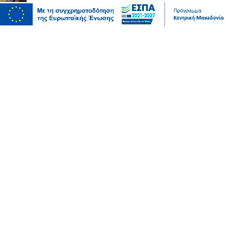
Μόδα
10 συμβουλές για να διατηρείτε τα ρούχα σας σαν
καινούργια
07 Αυγ 2026, 20:17
Ψυχαγωγία
Αθλητικά
Ισπανία – Ελλάδα 96-86: Στην παράταση «λύγισε» η
Εθνική Παίδων στην πρεμιέρα του Eurobasket U16
07 Αυγ 2026, 20:01
Επικαιρότητα
Καιρός αύριο: Άνεμοι 5 μποφόρ στην Αττική, έως 39
βαθμούς η θερμοκρασία στη χώρα – Πού θα βρέξει
07 Αυγ 2026, 19:57