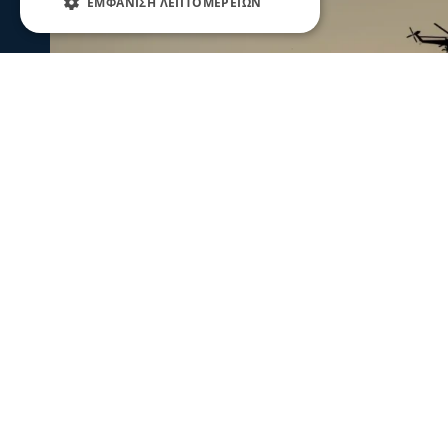
ΕΜΦΆΝΙΣΗ ΛΕΠΤΟΜΕΡΕΙΏΝ
Ενισχύθηκαν οι πυροσβεστικές δυν
Κορινθία - Επιχειρούν 11 εναέρια μ
Ενισχύθηκαν οι πυροσβεστικές δυνάμεις που επιχειρούν
αγροτοδασική έκταση, στην περιοχή Στεφάνι Κορίνθου.