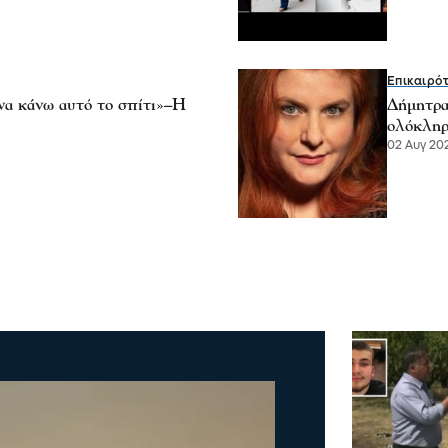
Επικαιρό
να κάνω αυτό το σπίτι»–Η
Δήμητρα
ολόκληρο
02 Αυγ 202