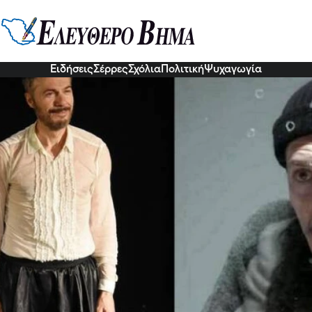
Γεωργακόπουλος: “Για ένα μεγάλο
 ξέρει σημαίνει ότι δεν είσαι καν
2 Νοε 2022, 18:53
Ειδήσεις
Σέρρες
Σχόλια
Πολιτική
Ψυχαγωγία