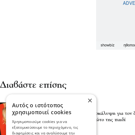
showbiz
ηθοπο
Διαβάστε επίσης
×
Αυτός ο ιστότοπος
Ψυχαγωγία
χρησιμοποιεί cookies
Λίλα Μπακλέση: Η αποκάλυψη για τον δ
φέρει στον κόσμο το πρώτο της παιδί
Χρησιμοποιούμε cookies για να
04 Αυγ 2026, 19:37
εξατομικεύσουμε το περιεχόμενο, τις
διαφημίσεις και να αναλύσουμε την