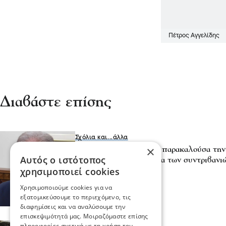
Πέτρος Αγγελίδης
Διαβάστε επίσης
Σχόλια και...άλλα
×
Πέτρος Αγγελίδης: Θα παρακαλούσα την 
Αυτός ο ιστότοπος
επιληφθεί η ίδια το θέμα των συντριβανι
χρησιμοποιεί cookies
αναπλάσεων
28 Ιου 2026, 09:47
Χρησιμοποιούμε cookies για να
εξατομικεύσουμε το περιεχόμενο, τις
διαφημίσεις και να αναλύσουμε την
επισκεψιμότητά μας. Μοιραζόμαστε επίσης
πληροφορίες σχετικά με τη χρήση του