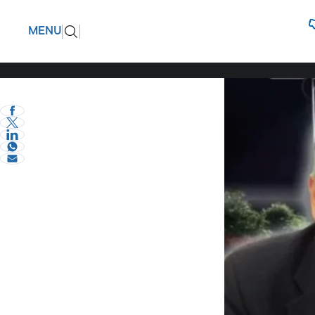
Για την 
ΠΙΣΩ
MENU
εκτεθεί 
eVima Serres Team
1
Σχόλια και...άλλα