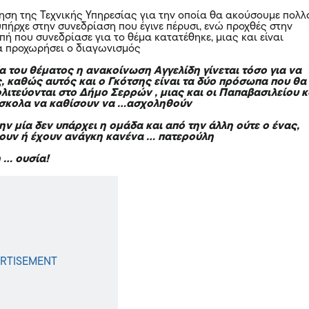
γηση της Τεχνικής Υπηρεσίας για την οποία θα ακούσουμε πολλ
υπήρχε στην συνεδρίαση που έγινε πέρυσι, ενώ προχθές στην
πή που συνεδρίασε για το θέμα κατατέθηκε, μιας και είναι
α προχωρήσει ο διαγωνισμός
α του θέματος η ανακοίνωση Αγγελίδη γίνεται τόσο για να
ς, καθώς αυτός και ο Γκότσης είναι τα δύο πρόσωπα που θα
λιτεύονται στο Δήμο Σερρών , μιας και οι Παπαβασιλείου κ
ύσκολα να καθίσουν να …ασχοληθούν
ην μία δεν υπάρχει η ομάδα και από την άλλη ούτε ο ένας,
λουν ή έχουν ανάγκη κανένα … πατερούλη
η … ουσία!