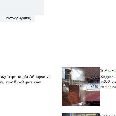
Παντελής Χράπας
Σχόλια κα
αξιότιμη κυρία Δήμαρχο να
Σέρρες 
ών, των βιοκλιματικών
ενδοδικα
28 Μαρ 202