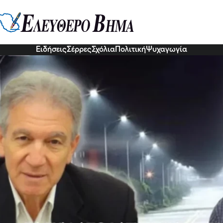
απόφασή του να ψηφίσει τα LED: 
ο Χράπας!
6 Νοε 2022, 06:22
Ειδήσεις
Σέρρες
Σχόλια
Πολιτική
Ψυχαγωγία