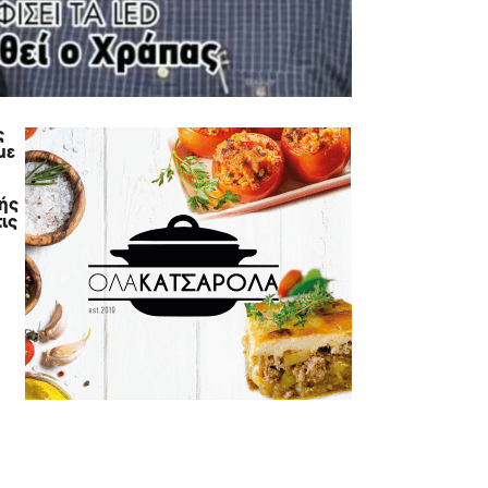
ς
με
κής
τις