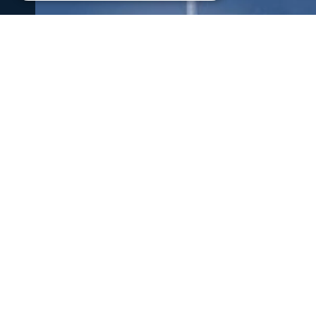
Σερραικά Νέα
Έκτακτη Ανακοίνωση ΔΕΥΑΣ: Πού θ
Λόγω βλάβης θα σημειωθεί διακοπή υδροδότησης στην 
έως τις πρώτες πρωινές ώρες της Παρασκευής
06 Αυγ 2026, 22:06