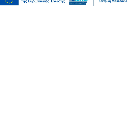
Θεσσαλονίκη: Παράσυρση πεζού από ΙΧ στον
Δενδροπόταμο - Μεταφέρθηκε στο νοσοκομείο
06 Αυγ 2026, 20:18
Επικαιρότητα
Τουλάχιστον 25 τραυματίες, οι επτά σοβαρά, από
σύγκρουση δύο τραμ στο Γκελζενκίρχεν της Γερμανίας
06 Αυγ 2026, 20:16
Επικαιρότητα
Πυρκαγιές: 325 αυτοψίες κτιρίων στις πληγείσες
περιοχές, 118 χαρακτηρίστηκαν κόκκινα
06 Αυγ 2026, 20:15