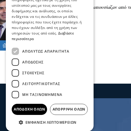
Σχόλια και...άλλα
ιστότοπού μας με τους συνεργάτες
Φωτιάδης – Αγγελίδης απουσίαζαν από τ
διαφήμισης και ανάλυσης, οι οποίοι
Σάκη Γάτσιου
ενδέχεται να τις συνδυάσουν με άλλες
13 Ιαν 2026, 13:22
πληροφορίες που τους έχετε παράσχει ή
που έχουν συλλέξει από τη χρήση των
υπηρεσιών τους από εσάς.
Διαβάστε
περισσότερα
ΑΠΟΛΎΤΩΣ ΑΠΑΡΑΊΤΗΤΑ
ΑΠΌΔΟΣΗΣ
ΣΤΌΧΕΥΣΗΣ
ΛΕΙΤΟΥΡΓΙΚΌΤΗΤΑΣ
ΜΗ ΤΑΞΙΝΟΜΗΜΈΝΑ
ΑΠΟΔΟΧΉ ΌΛΩΝ
ΑΠΌΡΡΙΨΗ ΌΛΩΝ
ΕΜΦΆΝΙΣΗ ΛΕΠΤΟΜΕΡΕΙΏΝ