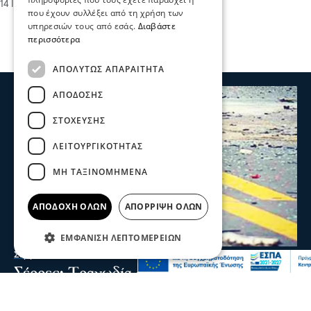
14 Ιου 2026, 10:03
που έχουν συλλέξει από τη χρήση των
υπηρεσιών τους από εσάς.
Διαβάστε
περισσότερα
ΑΠΟΛΎΤΩΣ ΑΠΑΡΑΊΤΗΤΑ
ΑΠΌΔΟΣΗΣ
ΣΤΌΧΕΥΣΗΣ
ΛΕΙΤΟΥΡΓΙΚΌΤΗΤΑΣ
ΜΗ ΤΑΞΙΝΟΜΗΜΈΝΑ
ΑΠΟΔΟΧΉ ΌΛΩΝ
ΑΠΌΡΡΙΨΗ ΌΛΩΝ
ΕΜΦΆΝΙΣΗ ΛΕΠΤΟΜΕΡΕΙΏΝ
Σερραικά Νέα
Σέρρες: Τραγωδία στην άσφαλτο-2 νεκροί
σε τροχαίο στην Παλαιοκώμη
Δύο νεκροί και ένας τραυματίας είναι ο απολογισμός