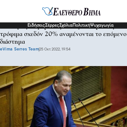
Πολιτική
Ειδήσεις
Σέρρες
Σχόλια
Πολιτική
Ψυχαγωγία
Λευτέρης Αβραμάκης: Νέες ανατιμήσεις στα
τρόφιμα σχεδόν 20% αναμένονται το επόμενο
διάστημα
eVima Serres Team
25 Οκτ 2022, 19:54