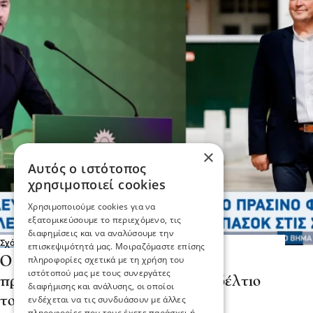
×
Αυτός ο ιστότοπος
χρησιμοποιεί cookies
Χρησιμοποιούμε cookies για να
εξατομικεύσουμε το περιεχόμενο, τις
διαφημίσεις και να αναλύσουμε την
Σχόλια και...άλλα
επισκεψιμότητά μας. Μοιραζόμαστε επίσης
πληροφορίες σχετικά με τη χρήση του
Ο Λευτέρης Αβραμάκης πήρε το
ιστότοπού μας με τους συνεργάτες
πράσινο φως «Κλείνει» το ψηφοδέλτιο
διαφήμισης και ανάλυσης, οι οποίοι
του ΠΑΣΟΚ στις Σέρρες
ενδέχεται να τις συνδυάσουν με άλλες
πληροφορίες που τους έχετε παράσχει ή