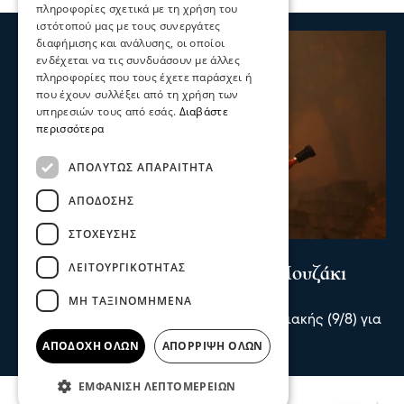
πληροφορίες σχετικά με τη χρήση του
ιστότοπού μας με τους συνεργάτες
διαφήμισης και ανάλυσης, οι οποίοι
ενδέχεται να τις συνδυάσουν με άλλες
πληροφορίες που τους έχετε παράσχει ή
που έχουν συλλέξει από τη χρήση των
υπηρεσιών τους από εσάς.
Διαβάστε
περισσότερα
ΑΠΟΛΎΤΩΣ ΑΠΑΡΑΊΤΗΤΑ
ΑΠΌΔΟΣΗΣ
ΣΤΌΧΕΥΣΗΣ
Επικαιρότητα
ΛΕΙΤΟΥΡΓΙΚΌΤΗΤΑΣ
Συναγερμός για πυρκαγιά στο Μουζάκι
Ηλείας
ΜΗ ΤΑΞΙΝΟΜΗΜΈΝΑ
Συναγερμός σήμανε το απόγευμα της Κυριακής (9/8) για
πυρκαγιά στο χωριό Μουζάκι Ηλείας.
ΑΠΟΔΟΧΉ ΌΛΩΝ
ΑΠΌΡΡΙΨΗ ΌΛΩΝ
πριν 1 ώρα
ΕΜΦΆΝΙΣΗ ΛΕΠΤΟΜΕΡΕΙΏΝ