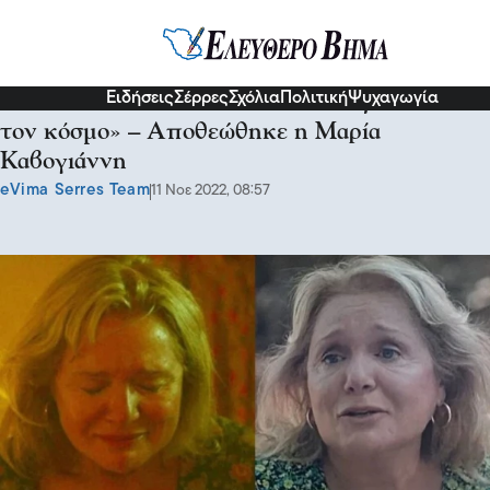
Διάφορα
Ειδήσεις
Σέρρες
Σχόλια
Πολιτική
Ψυχαγωγία
Maestro: «Θα δουν το ταλέντο της σε όλον
τον κόσμο» – Αποθεώθηκε η Μαρία
Καβογιάννη
eVima Serres Team
11 Νοε 2022, 08:57