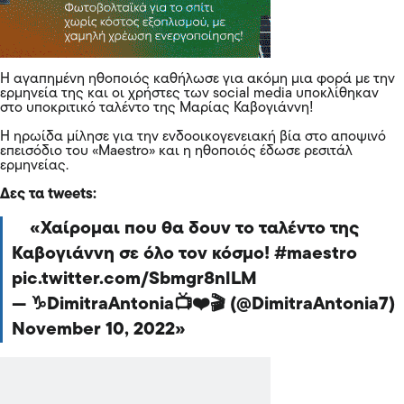
Η αγαπημένη ηθοποιός καθήλωσε για ακόμη μια φορά με την
ερμηνεία της και οι χρήστες των social media υποκλίθηκαν
στο υποκριτικό ταλέντο της Μαρίας Καβογιάννη!
Η ηρωίδα μίλησε για την ενδοοικογενειακή βία στο αποψινό
επεισόδιο του «Maestro» και η ηθοποιός έδωσε ρεσιτάλ
ερμηνείας.
Δες τα tweets:
Χαίρομαι που θα δουν το ταλέντο της
Καβογιάννη σε όλο τον κόσμο!
#maestro
pic.twitter.com/Sbmgr8nlLM
— ♑DimitraAntonia📺❤️🎬 (@DimitraAntonia7)
November 10, 2022