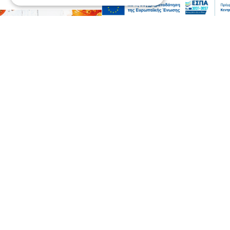
Επικαιρότητα
Ο Γιώργος Μασούρας ανακοινώθηκε από
τη ΝΕΟΜ
πριν 1 ώρα