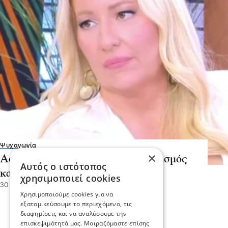
Ψυχαγωγία
×
Αφροδίτη Γραμμέλη: "Νεοπλουτισμός
Αυτός ο ιστότοπος
και επίδειξη από τηλεπερσόνες"
χρησιμοποιεί cookies
30 Ιου 2026, 19:10
Χρησιμοποιούμε cookies για να
εξατομικεύσουμε το περιεχόμενο, τις
διαφημίσεις και να αναλύσουμε την
επισκεψιμότητά μας. Μοιραζόμαστε επίσης