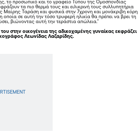
ης, το προσωπικό και το γραφείο Τύπου της Ομοσπονδίας
κφράζουν τα πιο θερμά τους και ειλικρινή τους συλλυπητήρια
ης Μαίρης Ταράση και φυσικά στην 7χρονη και μονάκριβη κόρη
η οποία σε αυτή την τόσο τρυφερή ηλικία θα πρέπει να βρει τη
σει, βιώνοντας αυτή την τεράστια απώλεια.”
 του στην οικογένεια της αδικοχαμένης γυναίκας εκφράζει
ικογράφος Λεωνίδας Λαζαρίδης.