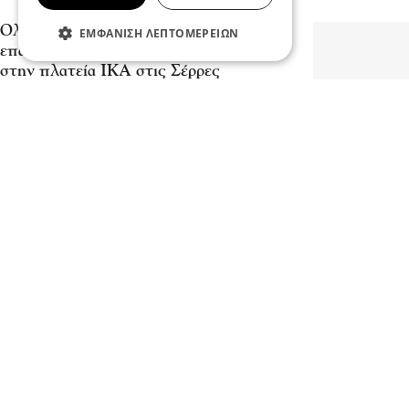
Ολοκληρώθηκαν οι εργασίες και
ΕΜΦΆΝΙΣΗ ΛΕΠΤΟΜΕΡΕΙΏΝ
επαναλειτουργεί η παιδική χαρά
στην πλατεία ΙΚΑ στις Σέρρες
06 Αυγ 2026, 19:00
Σέρρες
Δημήτρης Αγγελακοπουλος: Γιατί
«πετσόκοψαν» τα δέντρα στις
Σέρρες
06 Αυγ 2026, 17:59
Σέρρες
Χρήστος Τριανταφύλλου: 6,3
εκατομμύρια ευρώ μοιράστηκαν
στους Δήμους των Σερρών… Η
Επικαιρότητα
Βισαλτία έμεινε με άδεια χέρια
Πυρκαγιέ
20 Ιου 2026, 11:43
Βισαλτία
πληγείσε
Χρήστος Τριανταφύλλου - Βισαλτία:
Από το 57,66% στο 27,1%
κόκκινα
10 Ιου 2026, 10:35
Βισαλτία
06 Αυγ 2026, 20:1
Δήμος Εμμανουήλ Παππά
-Ομόφωνη εκλογή νέου Προεδρείου