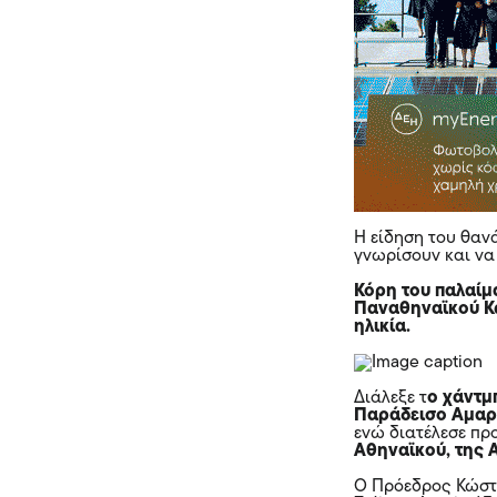
Η είδηση του θανά
γνωρίσουν και να
Κόρη του παλαίμ
Παναθηναϊκού Κώ
ηλικία.
Διάλεξε τ
ο χάντμ
Παράδεισο Αμαρο
ενώ διατέλεσε π
Αθηναϊκού, της 
Ο Πρόεδρος Κώστας