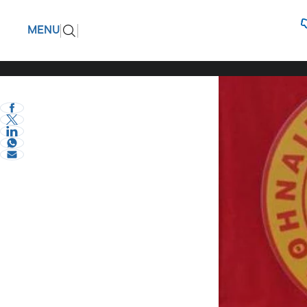
Έφυγε η 
ΠΙΣΩ
MENU
αρρώστια
eVima Serres Team
0
Σερραικά Νέα