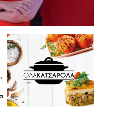
τι
σι
ε