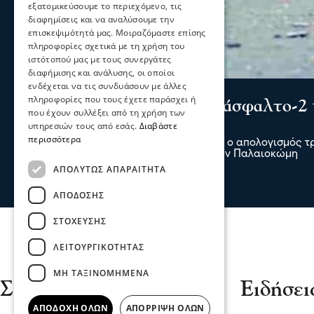
εξατομικεύσουμε το περιεχόμενο, τις
διαφημίσεις και να αναλύσουμε την
επισκεψιμότητά μας. Μοιραζόμαστε επίσης
πληροφορίες σχετικά με τη χρήση του
ιστότοπού μας με τους συνεργάτες
διαφήμισης και ανάλυσης, οι οποίοι
ενδέχεται να τις συνδυάσουν με άλλες
Σερραικά Νέα
πληροφορίες που τους έχετε παράσχει ή
Σέρρες: Τραγωδία στην άσφαλτο-2 
που έχουν συλλέξει από τη χρήση των
Παλαιοκώμη
υπηρεσιών τους από εσάς.
Διαβάστε
περισσότερα
Δύο νεκροί και ένας τραυματίας είναι ο απολογισμός 
σύγκρουση ΙΧ με φορτηγό το πρωί στην Παλαιοκώμη
πριν 2 ώρες
ΑΠΟΛΎΤΩΣ ΑΠΑΡΑΊΤΗΤΑ
ΑΠΌΔΟΣΗΣ
ΣΤΌΧΕΥΣΗΣ
ΛΕΙΤΟΥΡΓΙΚΌΤΗΤΑΣ
ΜΗ ΤΑΞΙΝΟΜΗΜΈΝΑ
Σέρρες
Ειδήσει
ΑΠΟΔΟΧΉ ΌΛΩΝ
ΑΠΌΡΡΙΨΗ ΌΛΩΝ