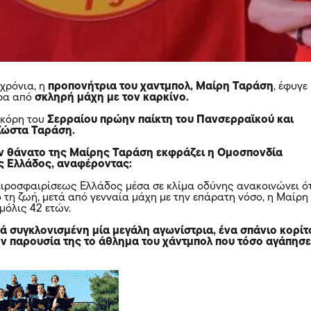
 χρόνια, η
προπονήτρια του χαντμπολ, Μαίρη Ταράση
, έφυγε
ερα από
σκληρή μάχη με τον καρκίνο.
 κόρη του
Σερραίου πρώην παίκτη του Πανσερραϊκού και
Κώστα Ταράση.
ον θάνατο της Μαίρης Ταράση εκφράζει η Ομοσπονδία
ς Ελλάδος, αναφέροντας:
ιροσφαιρίσεως Ελλάδος μέσα σε κλίμα οδύνης ανακοινώνει ό
 τη ζωή, μετά από γενναία μάχη με την επάρατη νόσο, η Μαίρη
μόλις 42 ετών.
ά συγκλονισμένη μία μεγάλη αγωνίστρια, ένα σπάνιο κορίτ
ην παρουσία της το άθλημα του χάντμπολ που τόσο αγάπησ
.