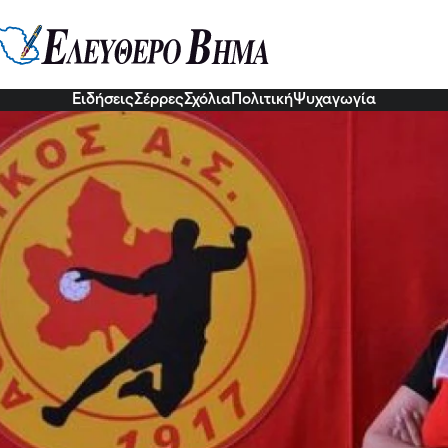
42χρονη προπονήτρια του χαντ 
 που την «λύγισε»
6 Νοε 2022, 16:02
Ειδήσεις
Σέρρες
Σχόλια
Πολιτική
Ψυχαγωγία