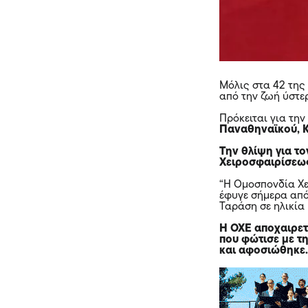
Μόλις στα 42 της
από την ζωή ύστ
Πρόκειται για την
Παναθηναϊκού, 
Την θλίψη για τ
Χειροσφαιρίσεω
“Η Ομοσπονδία Χε
έφυγε σήμερα από
Ταράση σε ηλικία 
Η ΟΧΕ αποχαιρετ
που φώτισε με τ
και αφοσιώθηκε