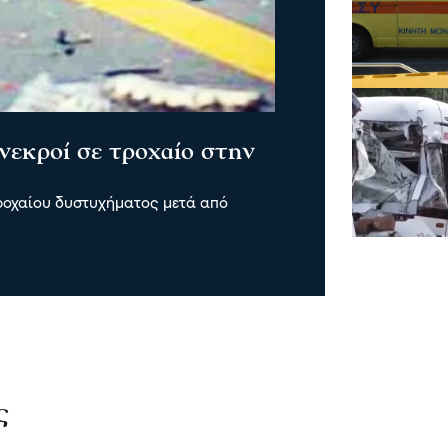
νεκροί σε τροχαίο στην
τροχαίου δυστυχήματος μετά από
ς