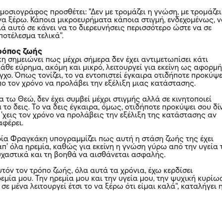
ημοσιογράφος προσθέτει: "Δεν με τρομάζει η γνώση, με τρομάζει
να ξέρω. Κάποια μικροευρήματα κάποια στιγμή, ενδεχομένως, 
ά αυτό σε κάνει να το διερευνήσεις περισσότερο ώστε να σε
οτέλεσμα τελικά".
ρόπος ζωής
 σημειώνει πως μέχρι σήμερα δεν έχει αντιμετωπίσει κάτι
άθε εύρημα, ακόμη και μικρό, λειτουργεί για εκείνη ως αφορμ
γχο. Όπως τονίζει, το να εντοπιστεί έγκαιρα οτιδήποτε προκύψε
πο τον χρόνο να προλάβει την εξέλιξη μιας κατάστασης.
α τω Θεώ, δεν έχει συμβεί μέχρι στιγμής αλλά σε κινητοποιεί
 το δεις. Το να δεις έγκαιρα, όμως, οτιδήποτε προκύψει σου δί
’χεις τον χρόνο να προλάβεις την εξέλιξη της κατάστασης αν
αφέρει.
ρία Φραγκάκη υπογραμμίζει πως αυτή η στάση ζωής της έχει
π’ όλα ηρεμία, καθώς για εκείνη η γνώση γύρω από την υγεία 
υχαστικά και τη βοηθά να αισθάνεται ασφαλής.
τόν τον τρόπο ζωής, όλα αυτά τα χρόνια, έχω κερδίσει
μία μου. Την ηρεμία μου και την υγεία μου, την ψυχική κυρίω
 σε μένα λειτουργεί έτσι το να ξέρω ότι είμαι καλά", καταλήγει 
.