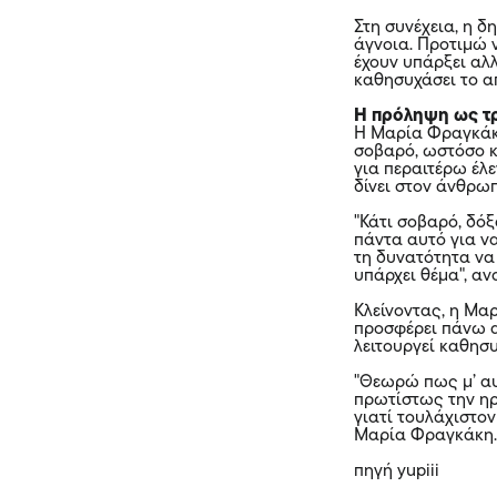
Στη συνέχεια, η δ
άγνοια. Προτιμώ 
έχουν υπάρξει αλλ
καθησυχάσει το απ
Η πρόληψη ως τ
Η Μαρία Φραγκάκη
σοβαρό, ωστόσο κ
για περαιτέρω έλε
δίνει στον άνθρω
"Κάτι σοβαρό, δόξ
πάντα αυτό για να
τη δυνατότητα να 
υπάρχει θέμα", αν
Κλείνοντας, η Μα
προσφέρει πάνω α
λειτουργεί καθησ
"Θεωρώ πως μ’ αυ
πρωτίστως την ηρε
γιατί τουλάχιστον
Μαρία Φραγκάκη
πηγή yupiii