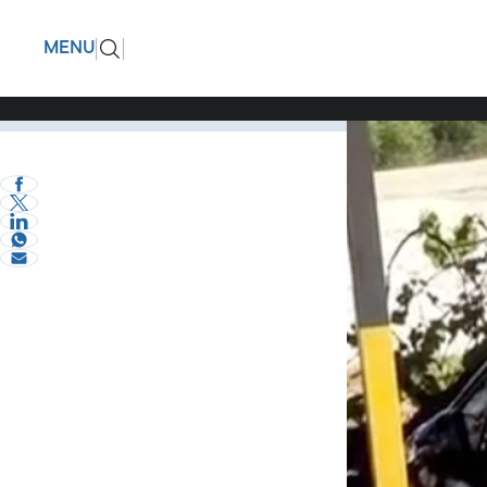
Μαρία Φρ
ΠΙΣΩ
MENU
άγνοια"
Καλεσμένη του Μι
Ψυχαγωγία
eVima Serres Team
0