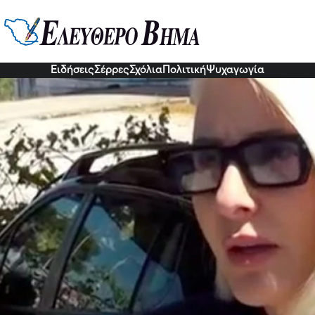
αγκάκη: "Δεν με τρομάζει η γνώσ
χάλη Κεφαλογιάννη στην εκπομπή "Ζω καλά" του ΣΚΑΪ είναι η
Ειδήσεις
Σέρρες
Σχόλια
Πολιτική
Ψυχαγωγία
4 Ιου 2026, 11:59