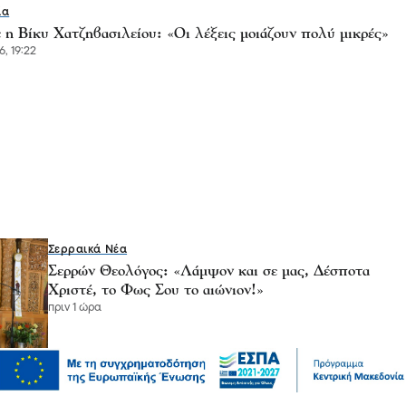
ία
 η Βίκυ Χατζηβασιλείου: «Οι λέξεις μοιάζουν πολύ μικρές»
6, 19:22
Σερραικά Νέα
Σερρών Θεολόγος: «Λάμψον και σε μας, Δέσποτα
Χριστέ, το Φως Σου το αιώνιον!»
πριν 1 ώρα
Σερραικά Νέα
Ενισχύχεις de minimis για αγρότες των Σερρών:για