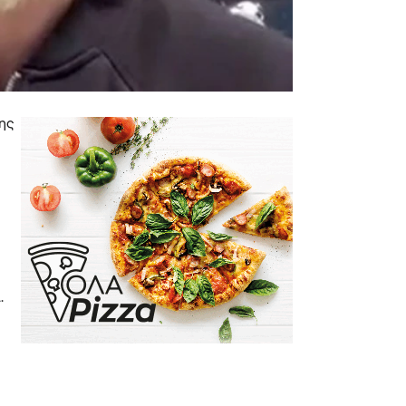
της
.