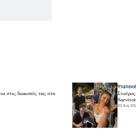
Ψυχαγωγ
ια στις διακοπές της στη
Σταύρος
Survivor
02 Αυγ 202