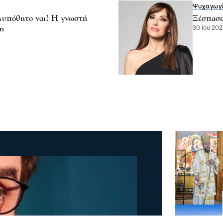
Ψυχαγωγ
ολυπόθητο ναι! Η γνωστή
Ξέσπασε
η
30 Ιου 202