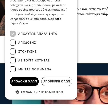
διαφήμισης και ανάλυσης, οι οποίοι
Ψυχαγωγία
ενδέχεται να τις συνδυάσουν με άλλες
Της έκανε πρόταση γάμου και είπε το π
πληροφορίες που τους έχετε παράσχει ή
Ελληνίδα youtuber ντύνεται σύντομα νύφ
που έχουν συλλέξει από τη χρήση των
υπηρεσιών τους από εσάς.
Διαβάστε
02 Αυγ 2026, 15:20
περισσότερα
ΑΠΟΛΎΤΩΣ ΑΠΑΡΑΊΤΗΤΑ
ΑΠΌΔΟΣΗΣ
ΣΤΌΧΕΥΣΗΣ
ΛΕΙΤΟΥΡΓΙΚΌΤΗΤΑΣ
ΜΗ ΤΑΞΙΝΟΜΗΜΈΝΑ
ΑΠΟΔΟΧΉ ΌΛΩΝ
ΑΠΌΡΡΙΨΗ ΌΛΩΝ
ΕΜΦΆΝΙΣΗ ΛΕΠΤΟΜΕΡΕΙΏΝ