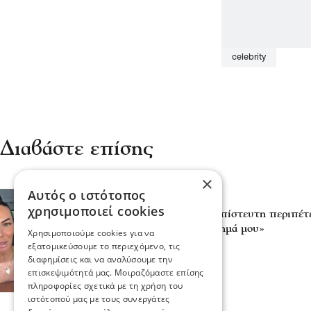
celebrity
Διαβάστε επίσης
×
Αυτός ο ιστότοπος
Ψυχαγωγία
χρησιμοποιεί cookies
Ιωάννα Μαλέσκου: Η απίστευτη περιπέτε
Σκιάθο – «Πήρα το μάθημά μου»
Χρησιμοποιούμε cookies για να
02 Αυγ 2026, 15:24
εξατομικεύσουμε το περιεχόμενο, τις
διαφημίσεις και να αναλύσουμε την
επισκεψιμότητά μας. Μοιραζόμαστε επίσης
πληροφορίες σχετικά με τη χρήση του
ιστότοπού μας με τους συνεργάτες