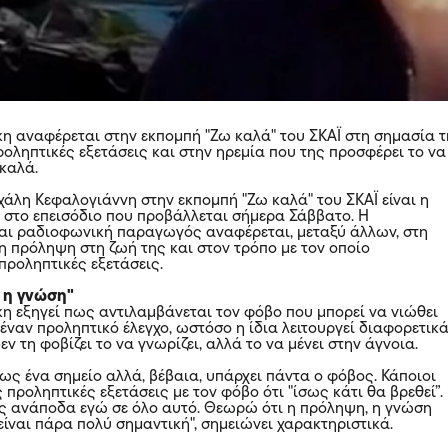
 αναφέρεται στην εκπομπή "Ζω καλά" του ΣΚΑΪ στη σημασία 
ροληπτικές εξετάσεις και στην ηρεμία που της προσφέρει το να
 καλά.
χάλη Κεφαλογιάννη στην εκπομπή "Ζω καλά" του ΣΚΑΪ είναι η
στο επεισόδιο που προβάλλεται σήμερα Σάββατο. Η
αι ραδιοφωνική παραγωγός αναφέρεται, μεταξύ άλλων, στη
η πρόληψη στη ζωή της και στον τρόπο με τον οποίο
 προληπτικές εξετάσεις.
ι η γνώση"
 εξηγεί πως αντιλαμβάνεται τον φόβο που μπορεί να νιώθει
έναν προληπτικό έλεγχο, ωστόσο η ίδια λειτουργεί διαφορετικά
ν τη φοβίζει το να γνωρίζει, αλλά το να μένει στην άγνοια.
ως ένα σημείο αλλά, βέβαια, υπάρχει πάντα ο φόβος. Κάποιοι
ς προληπτικές εξετάσεις με τον φόβο ότι "ίσως κάτι θα βρεθεί”.
ς ανάποδα εγώ σε όλο αυτό. Θεωρώ ότι η πρόληψη, η γνώση
είναι πάρα πολύ σημαντική", σημειώνει χαρακτηριστικά.