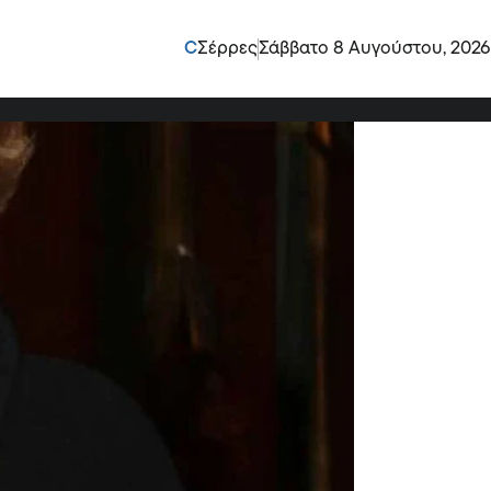
στή, τον παράτησα όταν
C
Σέρρες
Σάββατο 8 Αυγούστου, 2026
 μάνα μου