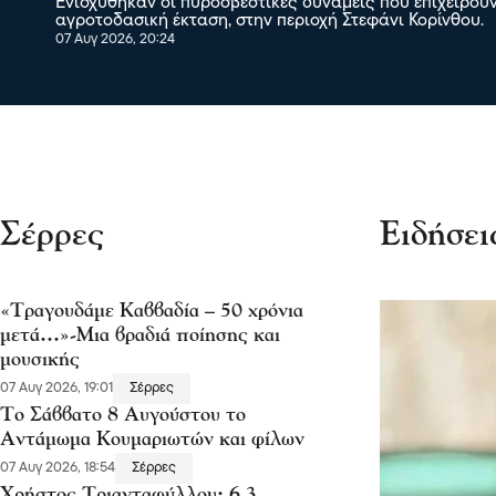
Ενισχύθηκαν οι πυροσβεστικές δυνάμεις που επιχειρούν
αγροτοδασική έκταση, στην περιοχή Στεφάνι Κορίνθου.
07 Αυγ 2026, 20:24
Σέρρες
Ειδήσει
«Τραγουδάμε Καββαδία – 50 χρόνια
μετά…»-Μια βραδιά ποίησης και
μουσικής
07 Αυγ 2026, 19:01
Σέρρες
Το Σάββατο 8 Αυγούστου το
Αντάμωμα Κουμαριωτών και φίλων
07 Αυγ 2026, 18:54
Σέρρες
Χρήστος Τριανταφύλλου: 6,3