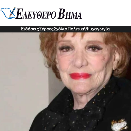
τού: Είχα αρραβωνιαστεί εφοπλι
τον άνδρα μου, έφαγα ξύλο από τη
9 Νοε 2022, 08:43
Ειδήσεις
Σέρρες
Σχόλια
Πολιτική
Ψυχαγωγία