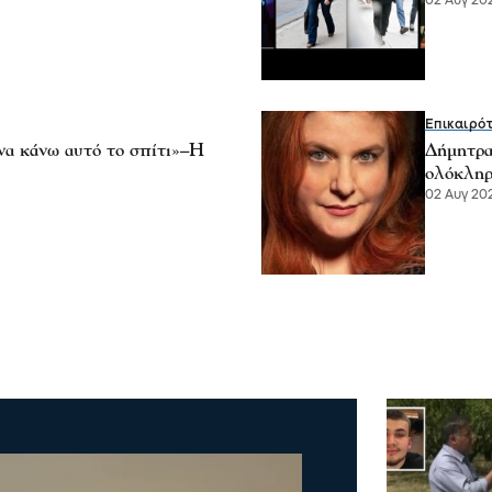
02 Αυγ 202
Επικαιρό
να κάνω αυτό το σπίτι»–Η
Δήμητρα
ολόκληρο
02 Αυγ 202