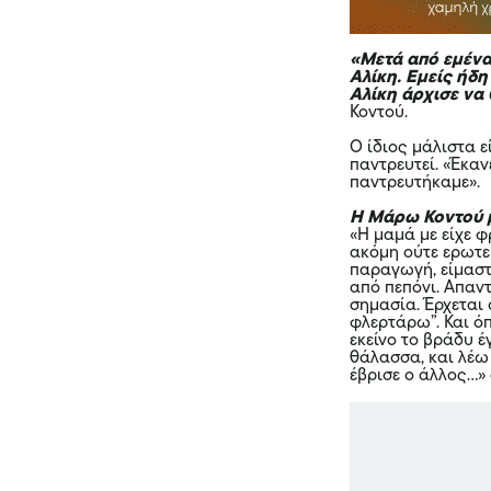
«Μετά από εμένα,
Αλίκη. Εμείς ήδη
Αλίκη άρχισε να 
Κοντού.
Ο ίδιος μάλιστα ε
παντρευτεί. «Έκαν
παντρευτήκαμε».
Η Μάρω Κοντού μ
«Η μαμά με είχε φ
ακόμη ούτε ερωτευ
παραγωγή, είμαστε
από πεπόνι. Απαντ
σημασία. Έρχεται 
φλερτάρω”. Και ό
εκείνο το βράδυ έ
θάλασσα, και λέω 
έβρισε ο άλλος…»