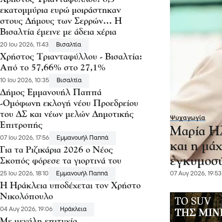
εκατομμύρια ευρώ μοιράστηκαν
στους Δήμους των Σερρών… Η
Βισαλτία έμεινε με άδεια χέρια
20 Ιου 2026, 11:43
Βισαλτία
Χρήστος Τριανταφύλλου - Βισαλτία:
Από το 57,66% στο 27,1%
10 Ιου 2026, 10:35
Βισαλτία
Δήμος Εμμανουήλ Παππά
-Ομόφωνη εκλογή νέου Προεδρείου
του ΔΣ και νέων μελών Δημοτικής
Ψυχαγωγία
Επιτροπής
Μαρία Ηλ
07 Ιου 2026, 17:56
Εμμανουήλ Παππά
και η μά
Για τα Ριζικάρια 2026 ο Νέος
εγκυμοσ
Σκοπός φόρεσε τα γιορτινά του
25 Ιου 2026, 18:10
Εμμανουήλ Παππά
07 Αυγ 2026, 19:53
Η Ηράκλεια υποδέχεται τον Χρήστο
Νικολόπουλο
04 Αυγ 2026, 19:06
Ηράκλεια
Με μεγάλη επιτυχία