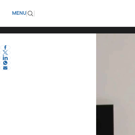
Μάρω Κον
ΠΙΣΩ
MENU
γνώρισα 
eVima Serres Team
0
Διάφορα