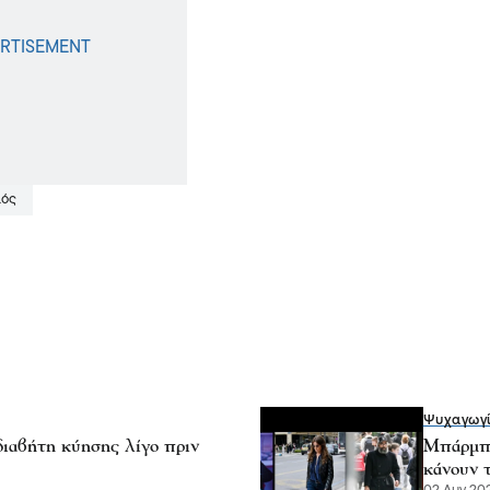
ιός
Ψυχαγωγ
ιαβήτη κύησης λίγο πριν
Μπάρμπα
κάνουν 