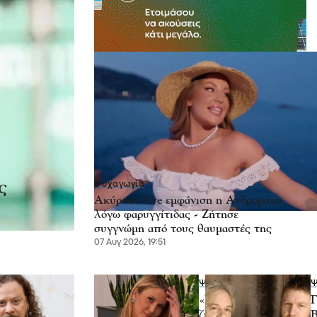
ς
Ψυχαγωγία
Ακύρωσε live εμφάνιση η Ανδρομάχη
λόγω φαρυγγίτιδας - Ζήτησε
συγγνώμη από τους θαυμαστές της
07 Αυγ 2026, 19:51
Ψυχαγωγία
Ψ
«Με
Γ
ζύγισες
Β