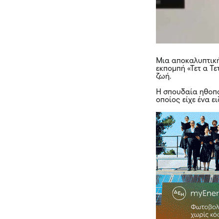
Μια αποκαλυπτικ
εκπομπή «Τετ α Τε
ζωή.
Η σπουδαία ηθοπο
οποίος είχε ένα ε