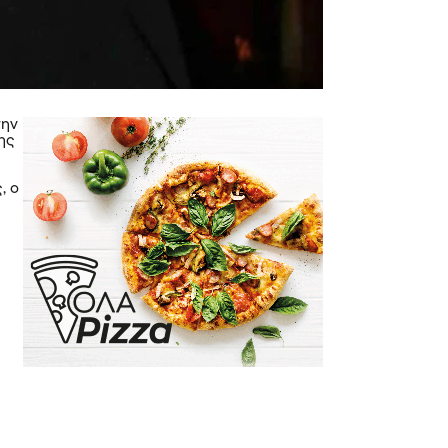
την
της
, ο