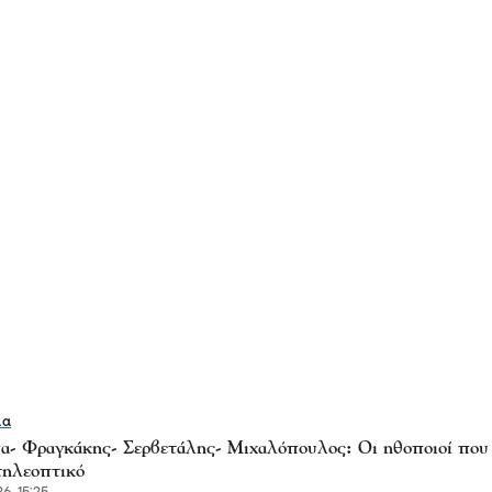
ία
- Φραγκάκης- Σερβετάλης- Μιχαλόπουλος: Οι ηθοποιοί που
τηλεοπτικό