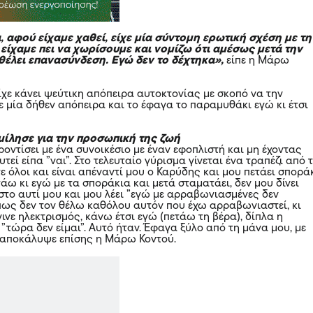
 αφού είχαμε χαθεί, είχε μία σύντομη ερωτική σχέση με τη
 είχαμε πει να χωρίσουμε και νομίζω ότι αμέσως μετά την
θέλει επανασύνδεση. Εγώ δεν το δέχτηκα»,
είπε η Μάρω
ίχε κάνει ψεύτικη απόπειρα αυτοκτονίας με σκοπό να την
ε μία δήθεν απόπειρα και το έφαγα το παραμυθάκι εγώ κι έτσι
ίλησε για την προσωπική της ζωή
ροντίσει με ένα συνοικέσιο με έναν εφοπλιστή και μη έχοντας
τεί είπα ”ναι”. Στο τελευταίο γύρισμα γίνεται ένα τραπέζι από 
 όλοι και είναι απέναντί μου ο Καρύδης και μου πετάει σπορά
άω κι εγώ με τα σποράκια και μετά σταματάει, δεν μου δίνει
στο αυτί μου και μου λέει ”εγώ με αρραβωνιασμένες δεν
πως δεν τον θέλω καθόλου αυτόν που έχω αρραβωνιαστεί, κι
γινε ηλεκτρισμός, κάνω έτσι εγώ (πετάω τη βέρα), δίπλα η
”τώρα δεν είμαι”. Αυτό ήταν. Έφαγα ξύλο από τη μάνα μου, με
 αποκάλυψε επίσης η Μάρω Κοντού.