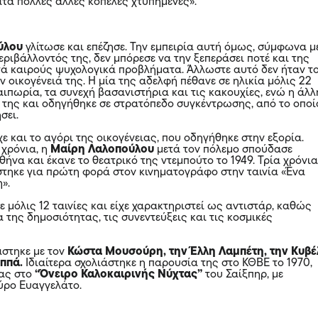
τα πολλές άλλες κοπέλες χτυπημένες».
ύλου
γλίτωσε και επέζησε. Την εμπειρία αυτή όμως, σύμφωνα μ
ριβάλλοντός της, δεν μπόρεσε να την ξεπεράσει ποτέ και της
ά καιρούς ψυχολογικά προβλήματα. Άλλωστε αυτό δεν ήταν τ
 οικογένειά της. Η μία της αδελφή πέθανε σε ηλικία μόλις 22
αιπωρία, τα συνεχή βασανιστήρια και τις κακουχίες, ενώ η άλλ
 της και οδηγήθηκε σε στρατόπεδο συγκέντρωσης, από το οποί
σει.
ε και το αγόρι της οικογένειας, που οδηγήθηκε στην εξορία.
χρόνια, η
Μαίρη Λαλοπούλου
μετά τον πόλεμο σπούδασε
θήνα και έκανε το θεατρικό της ντεμπούτο το 1949. Τρία χρόνι
τηκε για πρώτη φορά στον κινηματογράφο στην ταινία «Ένα
».
ε μόλις 12 ταινίες και είχε χαρακτηριστεί ως αντιστάρ, καθώς
της δημοσιότητας, τις συνεντεύξεις και τις κοσμικές
στηκε με τον
Κώστα Μουσούρη, την Έλλη Λαμπέτη, την Κυβέ
αππά.
Ιδιαίτερα σχολιάστηκε η παρουσία της στο ΚΘΒΕ το 1970,
ας στο
“Όνειρο Καλοκαιρινής Νύχτας”
του Σαίξπηρ, με
ύρο Ευαγγελάτο.