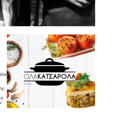
ρία
της
ις
ν