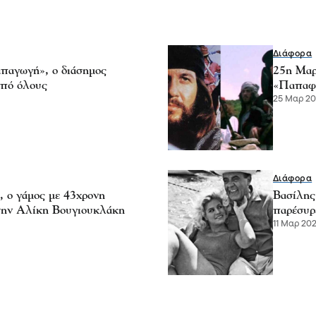
Διάφορα
απαγωγή», ο διάσημος
25η Μαρ
από όλους
«Παπαφλ
25 Μαρ 202
Διάφορα
, ο γάμος με 43χρονη
Βασίλης
 την Αλίκη Βουγιουκλάκη
παρέσυρ
11 Μαρ 202