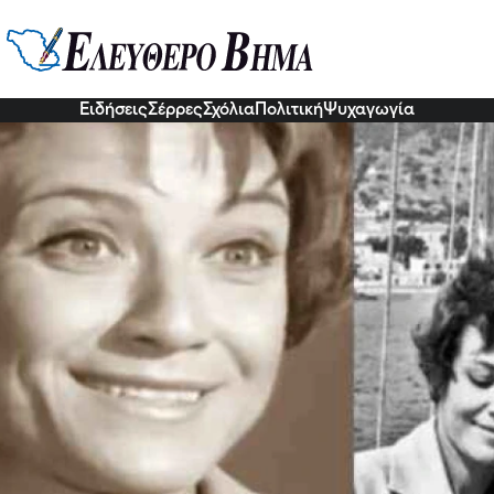
λοπούλου: Τα βασανιστήρια το 40,
ς και ο πρόωρος θάνατος στα 63
7 Δεκ 2022, 21:55
Ειδήσεις
Σέρρες
Σχόλια
Πολιτική
Ψυχαγωγία