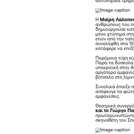
αστυνομικά τμήμα
Η
Μαίρη Λαλοπο
ανθρώπους του πε
δημιουργούσε κατ
μόνο χτύπημα στην
ετών από την ταλ
συνελήφθη στα 15
κατάφερε να επιζή
Παρόμοια τύχη είχ
Παρά τα δύσκολα 
υποκριτική στην Α
αργότερα εμφανίσ
βότσαλο στη λίμνη
Συνολικά έπαιξε σ
απέφευγε τα φώτα 
εμφανίσεις.
Θεατρικά συνεργά
και το Γιώργο Π
πρωταγωνιστώντ
σκηνοθέτη τον Σπ