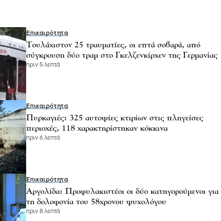
Επικαιρότητα
Τουλάχιστον 25 τραυματίες, οι επτά σοβαρά, από
σύγκρουση δύο τραμ στο Γκελζενκίρχεν της Γερμανίας
πριν 5 λεπτά
Επικαιρότητα
Πυρκαγιές: 325 αυτοψίες κτιρίων στις πληγείσες
περιοχές, 118 χαρακτηρίστηκαν κόκκινα
πριν 6 λεπτά
Επικαιρότητα
Αργολίδα: Προφυλακιστέοι οι δύο κατηγορούμενοι για
τη δολοφονία του 58χρονου ψυχολόγου
πριν 8 λεπτά