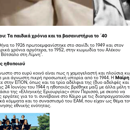
: Τα παιδικά χρόνια και τα βασανιστήρια το ΄40
θήνα το 1926 πρωτοεμφανίστηκε στο σανίδι το 1949 και στον
ρικά χρόνια αργότερα, το 1952, στην κωμωδία του Αλέκου
 Βότσαλο στη Λίμνη”.
ης ηθοποιού
γνωστο στο ευρύ κοινό είναι πως η χαμογελαστή και πλούσια κυ
 μια άγνωστη πικρή προσωπική ιστορία από το 1944. Η
Μαίρη
ε στην ΕΠΟΝ, όπως και τα τρία αδέλφια της (δυο αδελφές και
ις 24 Ιουνίου του 1944 η ηθοποιός βρέθηκε μαζί με άλλα μέλη 
άσιο της «Ελληνικής Εριουργίας» στον Περισσό, με σκοπό να
εργάτες για το τι συνέβαινε στο Κάιρο με τις διαπραγματεύσε
κά κόμματα και το συνασπισμό του ΕΑΜ, που είχαν ως θέμα το
νησης εθνικής ενότητας.