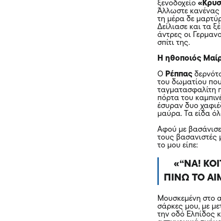
ξενοδοχείο
«Κρυσ
Άλλωστε κανένας 
τη μέρα δε μαρτύρ
Δείλιασε και τα ξ
άντρες οι Γερμανο
σπίτι της.
Η ηθοποιός Μαίρ
Ο
Ρέππας
δερνότα
του δωματίου που 
ταγματασφαλίτη π
πόρτα του καμπινέ
έσυραν δυο χαφιέ
μαύρα. Τα είδα όλ
Αφού με βασάνισ
τους βασανιστές μ
το μου είπε:
“ΝΑ! ΚΟ
ΠΙΝΩ ΤΟ ΑΙ
Μουσκεμένη στο α
σάρκες μου, με μ
την οδό Ελπίδος 