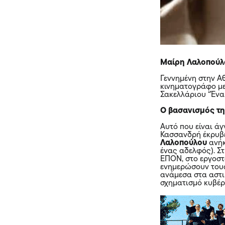
Μαίρη Λαλοπούλου
Γεννημένη στην Α
κινηματογράφο με
Σακελλάριου “Ένα
Ο βασανισμός τ
Αυτό που είναι ά
Κασσανδρή έκρυβε
Λαλοπούλου
ανήκ
ένας αδελφός). Στ
ΕΠΟΝ, στο εργοστ
ενημερώσουν τους 
ανάμεσα στα αστι
σχηματισμό κυβέρ