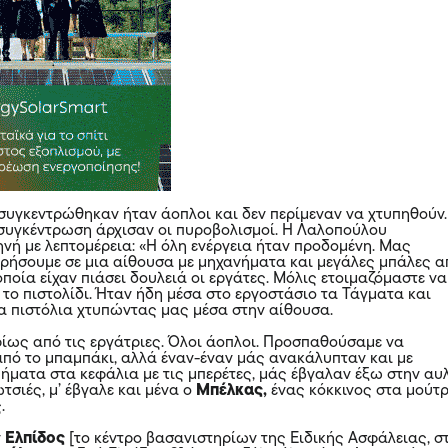
συγκεντρώθηκαν ήταν άοπλοι και δεν περίμεναν να χτυπηθούν.
 συγκέντρωση άρχισαν οι πυροβολισμοί. Η Λαλοπούλου
ηνή με λεπτομέρεια: «Η όλη ενέργεια ήταν προδομένη. Μας
ήσουμε σε μια αίθουσα με μηχανήματα και μεγάλες μπάλες α
ποία είχαν πιάσει δουλειά οι εργάτες. Μόλις ετοιμαζόμαστε να
 το πιστολίδι. Ήταν ήδη μέσα στο εργοστάσιο τα Τάγματα και
α πιστόλια χτυπώντας μας μέσα στην αίθουσα.
υρίως από τις εργάτριες. Όλοι άοπλοι. Προσπαθούσαμε να
πό το μπαμπάκι, αλλά έναν-έναν μάς ανακάλυπταν και με
πήματα στα κεφάλια με τις μπερέτες, μάς έβγαλαν έξω στην αυ
σιές, μ’ έβγαλε και μένα ο
Μπέλκας,
ένας κόκκινος στα μούτρ
.
ν
Ελπίδος
[το κέντρο βασανιστηρίων της Ειδικής Ασφάλειας, σ