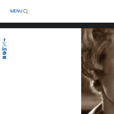
Μαίρη Λα
ΠΙΣΩ
MENU
θεατρίνα
eVima Serres Team
0
Διάφορα