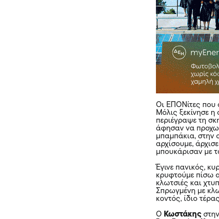
Οι ΕΠΟΝίτες που 
Μόλις ξεκίνησε η
περιέγραψε τη σκ
άφησαν να προχωρ
μπαμπάκια, στην ο
αρχίσουμε, άρχισε
μπουκάρισαν με τ
Έγινε πανικός, κ
κρυφτούμε πίσω α
κλωτσιές και χτυ
Σπρωγμένη με κλωτ
κοντός, ίδιο τέρας
Ο
Κωστάκης
στη