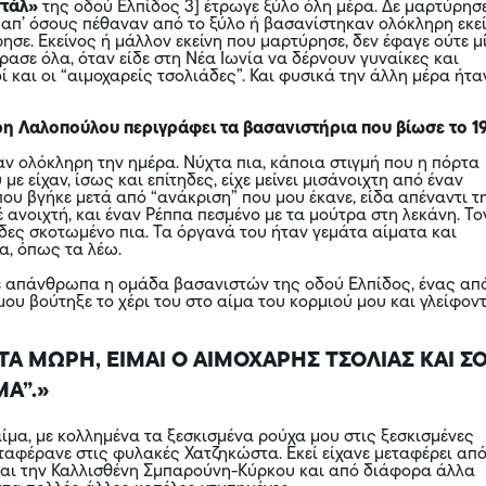
τάλ»
της οδού Ελπίδος 3] έτρωγε ξύλο όλη μέρα. Δε μαρτύρησε
απ’ όσους πέθαναν από το ξύλο ή βασανίστηκαν ολόκληρη εκε
ησε. Εκείνος ή μάλλον εκείνη που μαρτύρησε, δεν έφαγε ούτε μ
έρασε όλα, όταν είδε στη Νέα Ιωνία να δέρνουν γυναίκες και
ί και οι “αιμοχαρείς τσολιάδες”. Και φυσικά την άλλη μέρα ήτα
η Λαλοπούλου περιγράφει τα βασανιστήρια που βίωσε το 1
ν ολόκληρη την ημέρα. Νύχτα πια, κάποια στιγμή που η πόρτα
με είχαν, ίσως και επίτηδες, είχε μείνει μισάνοιχτη από έναν
ου βγήκε μετά από “ανάκριση” που μου έκανε, είδα απέναντι τ
 ανοιχτή, και έναν Ρέππα πεσμένο με τα μούτρα στη λεκάνη. Το
δες σκοτωμένο πια. Τα όργανά του ήταν γεμάτα αίματα και
α, όπως τα λέω.
ε απάνθρωπα η ομάδα βασανιστών της οδού Ελπίδος, ένας απ
ου βούτηξε το χέρι του στο αίμα του κορμιού μου και γλείφον
ΙΤΑ ΜΩΡΗ, ΕΙΜΑΙ Ο ΑΙΜΟΧΑΡΗΣ ΤΣΟΛΙΑΣ ΚΑΙ Σ
ΜΑ”.
ίμα, με κολλημένα τα ξεσκισμένα ρούχα μου στις ξεσκισμένες
εταφέρανε στις φυλακές Χατζηκώστα. Εκεί είχανε μεταφέρει απ
και την Καλλισθένη Σμπαρούνη-Κύρκου και από διάφορα άλλα