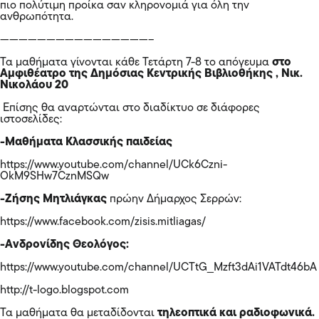
πιο πολύτιμη προίκα σαν κληρονομιά για όλη την
ανθρωπότητα.
————————————————–
Τα μαθήματα γίνονται κάθε Τετάρτη 7-8 το απόγευμα
στο
Αμφιθέατρο της Δημόσιας Κεντρικής Βιβλιοθήκης , Νικ.
Νικολάου 20
Επίσης θα αναρτώνται στο διαδίκτυο σε διάφορες
ιστοσελίδες:
-Μαθήματα Κλασσικής παιδείας
https://www.youtube.com/channel/UCk6Czni-
OkM9SHw7CznMSQw
-Ζήσης Μητλιάγκας
πρώην Δήμαρχος Σερρών:
https://www.facebook.com/zisis.mitliagas/
-Ανδρονίδης Θεολόγος:
https://www.youtube.com/channel/UCTtG_Mzft3dAi1VATdt46bA
http://t-logo.blogspot.com
Τα μαθήματα θα μεταδίδονται
τηλεοπτικά και ραδιοφωνικά.