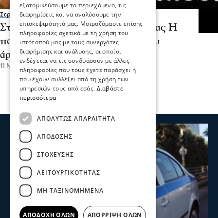
εξατομικεύσουμε το περιεχόμενο, τις
διαφημίσεις και να αναλύσουμε την
Σερραικά Νέα
επισκεψιμότητά μας. Μοιραζόμαστε επίσης
Στα Μαθήματα Κλασσικής Παιδείας Η
πληροφορίες σχετικά με τη χρήση του
πορεία μιας κοινωνίας: Ευθύνη του
ιστότοπού μας με τους συνεργάτες
διαφήμισης και ανάλυσης, οι οποίοι
άρχοντα και του πολίτη
ενδέχεται να τις συνδυάσουν με άλλες
11 Νοε 2025, 09:08
πληροφορίες που τους έχετε παράσχει ή
που έχουν συλλέξει από τη χρήση των
υπηρεσιών τους από εσάς.
Διαβάστε
περισσότερα
ΑΠΟΛΎΤΩΣ ΑΠΑΡΑΊΤΗΤΑ
ΑΠΌΔΟΣΗΣ
ΣΤΌΧΕΥΣΗΣ
ΛΕΙΤΟΥΡΓΙΚΌΤΗΤΑΣ
ΜΗ ΤΑΞΙΝΟΜΗΜΈΝΑ
ΑΠΟΔΟΧΉ ΌΛΩΝ
ΑΠΌΡΡΙΨΗ ΌΛΩΝ