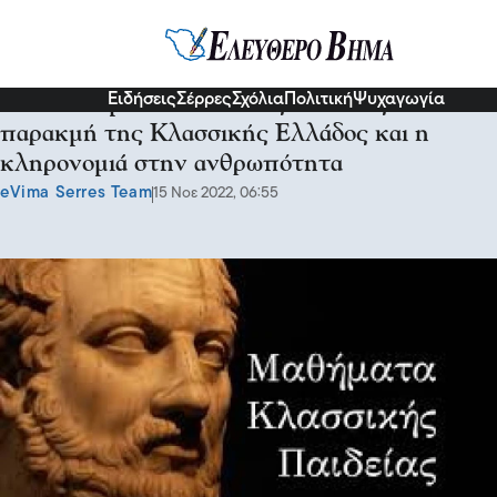
Σερραικά Νέα
Ειδήσεις
Σέρρες
Σχόλια
Πολιτική
Ψυχαγωγία
Στα Μαθήματα Κλασσικής Παιδέιας: Η
παρακμή της Κλασσικής Ελλάδος και η
κληρονομιά στην ανθρωπότητα
eVima Serres Team
15 Νοε 2022, 06:55