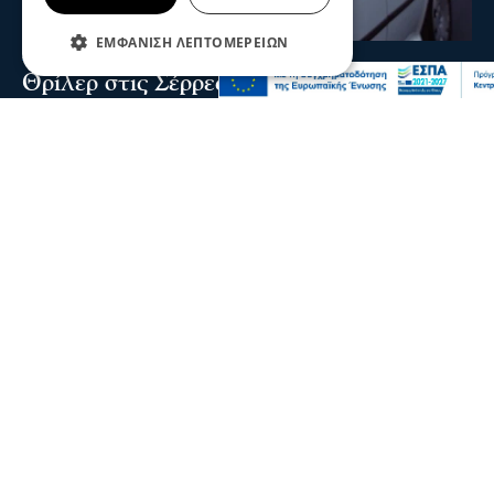
ΕΜΦΆΝΙΣΗ ΛΕΠΤΟΜΕΡΕΙΏΝ
Σερραικά Νέα
Θρίλερ στις Σέρρες: Νεκρός 66χρονος στα
Ίβηρα – Έρευνα των Αρχών για τα αίτια
του θανάτου
Ο 66χρονος ήταν μόνιμος κάτοικος Γερμανίας και το
τελευταίο διάστημα βρισκόταν στην περιοχή
09 Αυγ 2026, 22:29