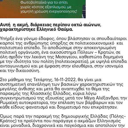
Αυτή η ακμή, διάρκειας περίπου οκτώ αιώνων,
χαρακτηρίστηκε Ελληνικό Θαύμα.
Υπήρξε ένα γόνιμο έδαφος, όπου βλάστησαν οι σπουδαιότεροι
καρποί της ανθρώπινης ύπαρξης σε πολιτικοοικονομικό και
πολιτιστικό επίπεδο. Το αποδώσαμε στην αποκεντρωμένη
πολιτική οργάνωση, ένα οικοσύστημα Πόλεων – Κρατών, σε
όλη σχεδόν την λεκάνη της Μεσογείου, καθεστώτα δομημένα
με την ιδιότητα του πολίτη (πολιτειοκρατία), με υψηλά επίπεδα
ανταγωνισμού και με έμφαση στην ελευθέρια, στην ισονομία
και την δικαιοσύνη.
Στο μάθημα της Τετάρτης, 16-11-2022, θα γίνει μια
συστηματική επανάληψη των βασικών χαρακτηριστικών της
μεγάλης άνθισης και μετά θα αναπτυχθεί το θέμα της
παρακμής της Κλασσικής Ελλάδος, κύρια λόγω
συγκεντρωτισμού της εξουσίας μετά τον
Μέγα Αλέξανδρο
, την
Ρωμαϊκή αυτοκρατορία, την επέλαση των βάρβαρων και τον
κάθε είδους φανατισμό και δογματισμό που επικράτησαν.
Όμως παρά την παρακμή της δημιουργικής Ελλάδας (Πόλης-
Κράτος) τα προϊόντα που παράγαγε ο ακμάζων Ελληνισμός
είναι μοναδικά, διαχρονικά και παγκόσμια και αποτελούν την