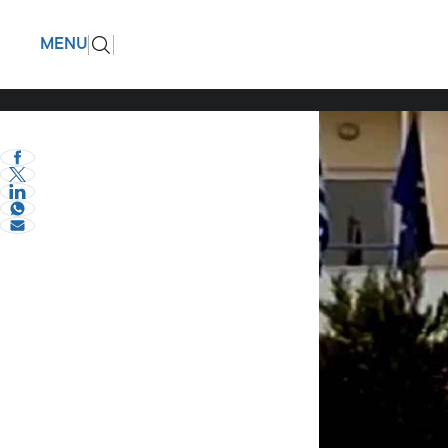
Οι μαθητ
ΠΙΣΩ
MENU
τους
eVima Serres Team
3
Σχόλια και...άλλα