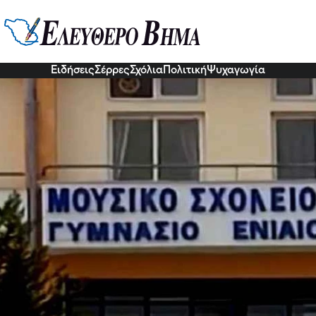
ές Μουσικού Σχολείου: Έκαναν α
0 Νοε 2022, 05:48
Ειδήσεις
Σέρρες
Σχόλια
Πολιτική
Ψυχαγωγία