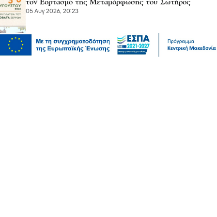
τον Εορτασμό της Μεταμόρφωσης του Σωτήρος
05 Αυγ 2026, 20:23
Επικαιρότητα
Αυγερινός, Μουτσάτσου και άλλοι 20 κατά
Καρυστιανού – “Στάση αρχής η αποχώρησή μας”
05 Αυγ 2026, 20:21
Σχόλια και...άλλα
Λευτέρης Αβραμάκης- Σέρρες: Ξέρετε ότι το κράτος
μοίρασε 12 δισεκατομμύρια ευρώ χωρίς να κάνει ούτε
έναν διαγωνισμό;
05 Αυγ 2026, 20:10
Πολιτική
Εξωδικαστικός Μηχανισμός: Άνω των 20 δισ. ευρώ οι