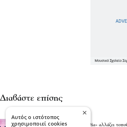
Μουσικό Σχολείο Σ
Διαβάστε επίσης
×
Αυτός ο ιστότοπος
Σερραικά Νέα
χρησιμοποιεί cookies
Το Φεστιβάλ «Παραμυθία» αλλάζει τοπο