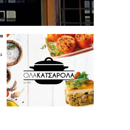
ία
ια