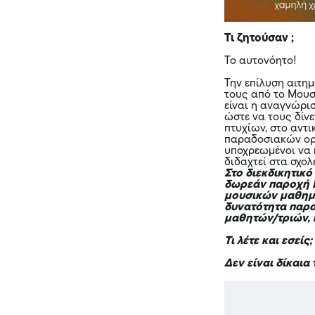
Τι ζητούσαν ;
Το αυτονόητο!
Την επίλυση αιτη
τους από το Μουσ
είναι η αναγνώρι
ώστε να τους δίνε
πτυχίων, στο αντ
παραδοσιακών οργ
υποχρεωμένοι να 
διδαχτεί στα σχολ
Στο διεκδικητικό
δωρεάν παροχή Μ
μουσικών μαθημά
δυνατότητα παρα
μαθητών/τριών, 
Τι λέτε και εσείς;
Δεν είναι δίκαια 