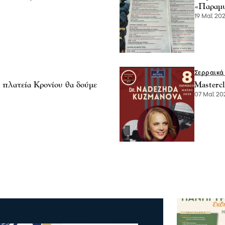
«Παραμυ
19 Μαΐ 202
Σερραικά
πλατεία Κρονίου θα δούμε
Masterc
07 Μαΐ 202