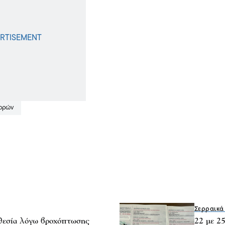
ερρών
Σερραικά
θεσία λόγω βροχόπτωσης
22 με 2