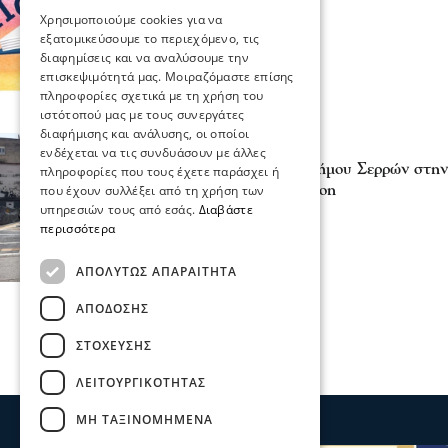
21 Μαΐ 2026, 20:12
Χρησιμοποιούμε cookies για να
εξατομικεύσουμε το περιεχόμενο, τις
διαφημίσεις και να αναλύσουμε την
επισκεψιμότητά μας. Μοιραζόμαστε επίσης
πληροφορίες σχετικά με τη χρήση του
ιστότοπού μας με τους συνεργάτες
διαφήμισης και ανάλυσης, οι οποίοι
Σχόλια και...άλλα
ενδέχεται να τις συνδυάσουν με άλλες
Με πρωτοβουλία του Δήμου Σερρών στην 
πληροφορίες που τους έχετε παράσχει ή
τον τελικό της Eurovision
που έχουν συλλέξει από τη χρήση των
υπηρεσιών τους από εσάς.
Διαβάστε
14 Μαΐ 2026, 15:25
περισσότερα
ΑΠΟΛΎΤΩΣ ΑΠΑΡΑΊΤΗΤΑ
ΑΠΌΔΟΣΗΣ
ΣΤΌΧΕΥΣΗΣ
ΛΕΙΤΟΥΡΓΙΚΌΤΗΤΑΣ
ΜΗ ΤΑΞΙΝΟΜΗΜΈΝΑ