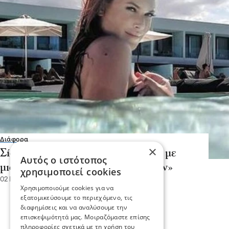
Διάφορα
×
Σίσσυ Χρηστίδου: «Με κοιτούσαν με
Αυτός ο ιστότοπος
μισό μάτι στην παραλία γυμνιστών»
χρησιμοποιεί cookies
02 Ιου 2023, 14:07
Χρησιμοποιούμε cookies για να
εξατομικεύσουμε το περιεχόμενο, τις
διαφημίσεις και να αναλύσουμε την
επισκεψιμότητά μας. Μοιραζόμαστε επίσης
πληροφορίες σχετικά με τη χρήση του