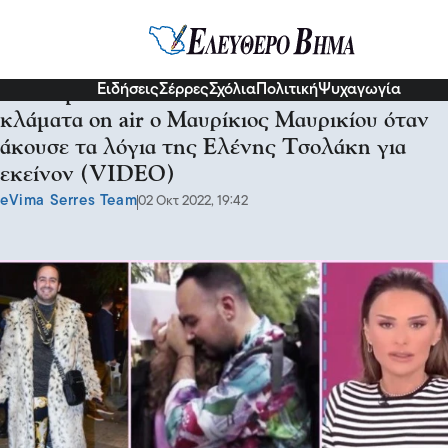
Διάφορα
Ειδήσεις
Σέρρες
Σχόλια
Πολιτική
Ψυχαγωγία
«Έχουμε ακούσει πολλά»: Ξέσπασε σε
κλάματα on air ο Μαυρίκιος Μαυρικίου όταν
άκουσε τα λόγια της Ελένης Τσολάκη για
εκείνον (VIDEO)
eVima Serres Team
02 Οκτ 2022, 19:42