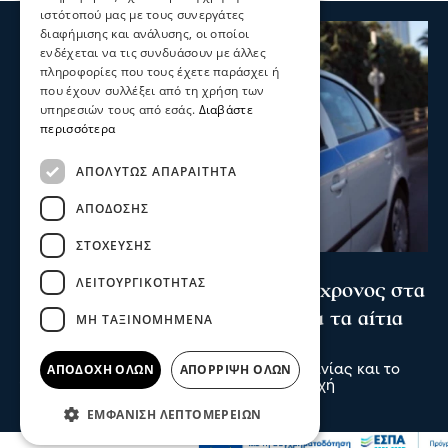
ιστότοπού μας με τους συνεργάτες
διαφήμισης και ανάλυσης, οι οποίοι
ενδέχεται να τις συνδυάσουν με άλλες
πληροφορίες που τους έχετε παράσχει ή
που έχουν συλλέξει από τη χρήση των
υπηρεσιών τους από εσάς.
Διαβάστε
περισσότερα
ΑΠΟΛΎΤΩΣ ΑΠΑΡΑΊΤΗΤΑ
ΑΠΌΔΟΣΗΣ
ΣΤΌΧΕΥΣΗΣ
Σερραικά Νέα
ΛΕΙΤΟΥΡΓΙΚΌΤΗΤΑΣ
Θρίλερ στις Σέρρες: Νεκρός 66χρονος στα
Ίβηρα – Έρευνα των Αρχών για τα αίτια
ΜΗ ΤΑΞΙΝΟΜΗΜΈΝΑ
του θανάτου
ΑΠΟΔΟΧΉ ΌΛΩΝ
ΑΠΌΡΡΙΨΗ ΌΛΩΝ
Ο 66χρονος ήταν μόνιμος κάτοικος Γερμανίας και το
τελευταίο διάστημα βρισκόταν στην περιοχή
09 Αυγ 2026, 22:29
ΕΜΦΆΝΙΣΗ ΛΕΠΤΟΜΕΡΕΙΏΝ