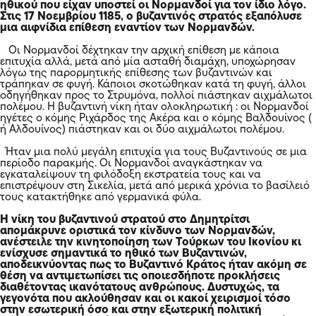
ηθικού που είχαν υποστεί οι Νορμανδοί για τον ίδιο λόγο.
Στις 17 Νοεμβρίου 1185, ο βυζαντινός στρατός εξαπόλυσε
μια αιφνίδια επίθεση εναντίον των Νορμανδών.
Οι Νορμανδοί δέχτηκαν την αρχική επίθεση με κάποια
επιτυχία αλλά, μετά από μία ασταθή διαμάχη, υποχώρησαν
λόγω της παρορμητικής επίθεσης των βυζαντινών και
τράπηκαν σε φυγή. Κάποιοι σκοτώθηκαν κατά τη φυγή, άλλοι
οδηγήθηκαν προς το
Στρυμόνα
, πολλοί πιάστηκαν αιχμάλωτοι
πολέμου. Η βυζαντινή νίκη ήταν ολοκληρωτική : οι Νορμανδοί
ηγέτες ο κόμης Ριχάρδος της Ακέρα και ο κόμης Βαλδουίνος (
ή Αλδουίνος) πιάστηκαν και οι δύο αιχμάλωτοι πολέμου.
Ήταν μια πολύ μεγάλη επιτυχία για τους Βυζαντινούς σε μια
περίοδο παρακμής. Οι Νορμανδοί αναγκάστηκαν να
εγκαταλείψουν τη φιλόδοξη εκστρατεία τους και να
επιστρέψουν στη Σικελία, μετά από μερικά χρόνια το βασίλειό
τους κατακτήθηκε από γερμανικά φύλα.
Η νίκη του βυζαντινού στρατού στο Δημητρίτσι
απομάκρυνε οριστικά τον κίνδυνο των Νορμανδών,
ανέστειλε την κινητοποίηση των Τούρκων του Ικονίου κι
ενίσχυσε σημαντικά το ηθικό των Βυζαντινών,
αποδεικνύοντας πως το Βυζαντινό Κράτος ήταν ακόμη σε
θέση να αντιμετωπίσει τις οποιεσδήποτε προκλήσεις
διαθέτοντας ικανότατους ανθρώπους. Δυστυχώς, τα
γεγονότα που ακλούθησαν και οι κακοί χειρισμοί τόσο
στην εσωτερική όσο και στην εξωτερική πολιτική