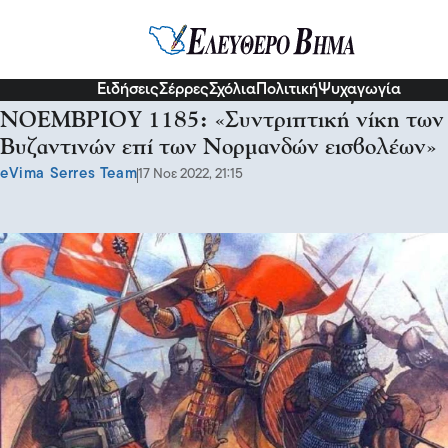
Σερραικά Νέα
Ειδήσεις
Σέρρες
Σχόλια
Πολιτική
Ψυχαγωγία
Η ΜΑΧΗ ΣΤΟ ΔΗΜΗΤΡΙΤΣΙ στις 17
ΝΟΕΜΒΡΙΟΥ 1185: «Συντριπτική νίκη των
Βυζαντινών επί των Νορμανδών εισβολέων»
eVima Serres Team
17 Νοε 2022, 21:15