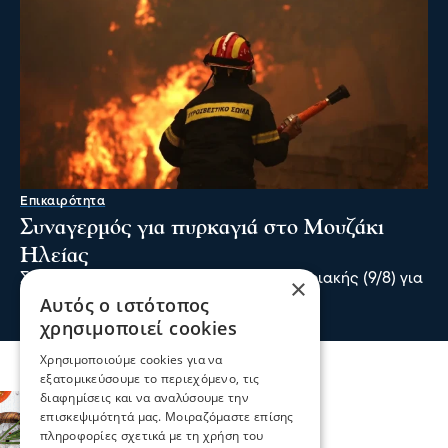
Επικαιρότητα
Συναγερμός για πυρκαγιά στο Μουζάκι
Ηλείας
Συναγερμός σήμανε το απόγευμα της Κυριακής (9/8) για
×
πυρκαγιά στο χωριό Μουζάκι Ηλείας.
Αυτός ο ιστότοπος
πριν 1 ώρα
χρησιμοποιεί cookies
Χρησιμοποιούμε cookies για να
εξατομικεύσουμε το περιεχόμενο, τις
διαφημίσεις και να αναλύσουμε την
επισκεψιμότητά μας. Μοιραζόμαστε επίσης
πληροφορίες σχετικά με τη χρήση του