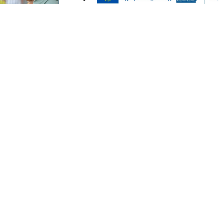
πριν 1 ώρα
Επικαιρότητα
Συναγερμός για φωτιά σε χαμηλή
βλάστηση στην Ορεστιάδα - Επιχειρεί και
ελικόπτερο
πριν 1 ώρα
Επικαιρότητα
Ξεπερνούν τη μία ώρα οι καθυστερήσεις
στο Τελωνείο των Ευζώνων - Αυξημένη
κίνηση στο ρεύμα εξόδου
πριν 1 ώρα