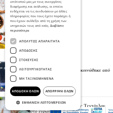
ιστότοπού μας με τους συνεργάτες
διαφήμισης και ανάλυσης, οι οποίοι
ενδέχεται να τις συνδυάσουν με άλλες
πληροφορίες που τους έχετε παράσχει ή
που έχουν συλλέξει από τη χρήση των
υπηρεσιών τους από εσάς.
Διαβάστε
περισσότερα
ΑΠΟΛΎΤΩΣ ΑΠΑΡΑΊΤΗΤΑ
ΑΠΌΔΟΣΗΣ
ΣΤΌΧΕΥΣΗΣ
Επικαιρότητα
ΛΕΙΤΟΥΡΓΙΚΌΤΗΤΑΣ
Ο Γιώργος Μασούρας ανακοινώθηκε από
τη ΝΕΟΜ
ΜΗ ΤΑΞΙΝΟΜΗΜΈΝΑ
πριν 1 ώρα
ΑΠΟΔΟΧΉ ΌΛΩΝ
ΑΠΌΡΡΙΨΗ ΌΛΩΝ
Ψυχαγωγία
Αθλητικά
ΕΜΦΆΝΙΣΗ ΛΕΠΤΟΜΕΡΕΙΏΝ
Πότε αγωνίζεται ο Μίλτος Τεντόγλου
στο ευρωπαϊκό πρωτάθλημα στίβου