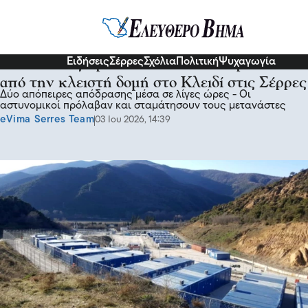
Σερραικά Νέα
Ειδήσεις
Σέρρες
Σχόλια
Πολιτική
Ψυχαγωγία
Μετανάστες προσπάθησαν να αποδράσουν
από την κλειστή δομή στο Κλειδί στις Σέρρες
Δύο απόπειρες απόδρασης μέσα σε λίγες ώρες - Οι
αστυνομικοί πρόλαβαν και σταμάτησουν τους μετανάστες
eVima Serres Team
03 Ιου 2026, 14:39