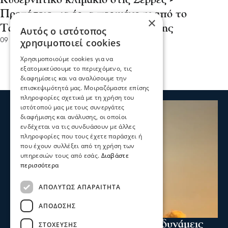
Κυβερνητικό κλιμάκιο στις Σέρρες -
Προτάσεις για έργα περιμένουν από το
×
Ταμείο Ασύλου και Μετανάστευσης
Αυτός ο ιστότοπος
09 Ιου 2026, 19:41
χρησιμοποιεί cookies
Χρησιμοποιούμε cookies για να
εξατομικεύσουμε το περιεχόμενο, τις
διαφημίσεις και να αναλύσουμε την
επισκεψιμότητά μας. Μοιραζόμαστε επίσης
πληροφορίες σχετικά με τη χρήση του
ιστότοπού μας με τους συνεργάτες
διαφήμισης και ανάλυσης, οι οποίοι
ενδέχεται να τις συνδυάσουν με άλλες
πληροφορίες που τους έχετε παράσχει ή
που έχουν συλλέξει από τη χρήση των
υπηρεσιών τους από εσάς.
Διαβάστε
περισσότερα
ΑΠΟΛΎΤΩΣ ΑΠΑΡΑΊΤΗΤΑ
ΑΠΌΔΟΣΗΣ
Ενισχύθηκαν οι πυροσβεστικές δυνάμεις
ΣΤΌΧΕΥΣΗΣ