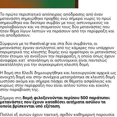
Το πρώτο περιστατικό απόπειρας απόδρασης από έναν
μετανάστη σημειώθηκε προχθές ενώ σήμερα νωρίς το πρωί
σημειώθηκε και δεύτερο συμβάν με τους αστυνομικούς να
προλαβαίνουν και να σταματούν τους δύο μετανάστες που
ήταν θέμα λίγων λεπτών να περάσουν από την περίφραξη και
να αποδράσουν.
Σύμφωνα με το thestival.gr και στα δύο συμβάντα, οι
μετανάστες έγιναν αντιληπτοί από τις κάμερες που υπάρχουν
περιμετρικά της κλειστής δομής ενώ αμφότεροι οι μετανάστες
ήταν έτοιμοι να ανοίξουν την περίφραξη, η οποία όπως έχουν
αναφέρει κατ΄ επανάληψη οι αστυνομικοί είναι παντελώς
ακατάλληλη για την συγκεκριμένη κλειστή δομή.
Η δομή στο Κλειδί δημιουργήθηκε και λειτουργούσε αρχικά ως
ανοιχτή δομή και στην συνέχεια μετατράπηκε σε κλειστή δομή
ωστόσο ακόμα και σήμερα πάσχει σε θέματα ασφάλειας και
κυρίως στην περίφραξη που είναι απλού τύπου και εύκολη
στην παραβίαση της.
Σήμερα στη
δομή φιλοξενούνται περίπου 500 παράτυποι
μετανάστες που έχουν καταθέσει αιτήματα ασύλου τα
οποία βρίσκονται υπό εξέταση
.
Πολλοί εξ αυτών έχουν τακτική, σχεδόν καθημερινή παρουσία