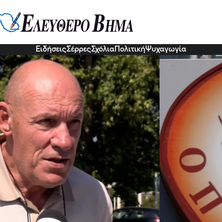
Τζελέπης - Σέρρες: Ποια ΚΥΔ κα
χαν στο σκάνδαλο του ΟΠΕΚΕΠΕ
νομικές και πολιτικές οι διαστάσεις στο σκάνδαλο του ΟΠΕΚ
Ειδήσεις
Σέρρες
Σχόλια
Πολιτική
Ψυχαγωγία
09 Σεπ 2025, 19:17