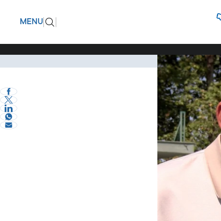
Μιχάλης 
ΠΙΣΩ
MENU
συμμετεί
Κοινωνικές, οικο
Σχόλια και...άλλα
Μιχάλη Τζελέπη
ΘΕΜΗΣ ΠΕΤΑΛΩΤΗΣ