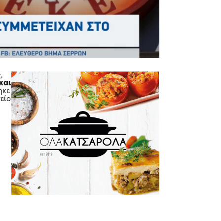
,
και
ηκε
είο