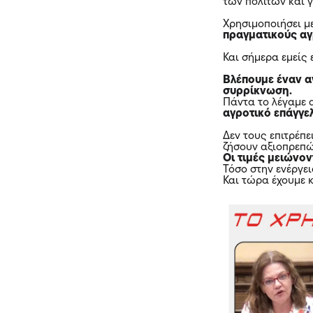
των πολιτών και 
Χρησιμοποιήσει μ
πραγματικούς α
Και σήμερα εμείς
Βλέπουμε έναν α
συρρίκνωση.
Πάντα το λέγαμε 
αγροτικό επάγγε
Δεν τους επιτρέπ
ζήσουν αξιοπρεπ
Οι τιμές μειώνον
Τόσο στην ενέργει
Και τώρα έχουμε κ