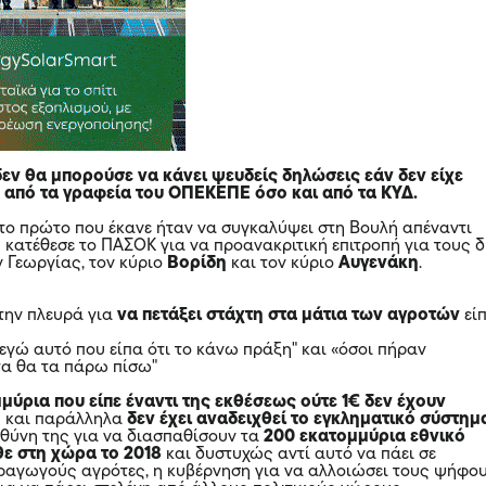
δεν θα μπορούσε να κάνει ψευδείς δηλώσεις εάν δεν είχε
από τα γραφεία του ΟΠΕΚΕΠΕ όσο και από τα ΚΥΔ.
το πρώτο που έκανε ήταν να συγκαλύψει στη Βουλή απέναντι
 κατέθεσε το ΠΑΣΟΚ για να προανακριτική επιτροπή για τους 
 Γεωργίας, τον κύριο
Βορίδη
και τον κύριο
Αυγενάκη
.
την πλευρά για
να πετάξει στάχτη στα μάτια των αγροτών
είπ
ε εγώ αυτό που είπα ότι το κάνω πράξη" και «όσοι πήραν
α θα τα πάρω πίσω"
μύρια που είπε έναντι της εκθέσεως ούτε 1€ δεν έχουν
η
και παράλληλα
δεν έχει αναδειχθεί το εγκληματικό σύστημ
υθύνη της για να διασπαθίσουν τα
200 εκατομμύρια εθνικό
ε στη χώρα το 2018
και δυστυχώς αντί αυτό να πάει σε
ραγωγούς αγρότες, η κυβέρνηση για να αλλοιώσει τους ψήφο