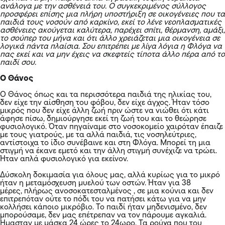
ανάλογα με την ασθένειά του. Ο συγκεκριμένος σύλλογος
προσφέρει επίσης μια πλήρη υποστήριξη σε οικογένειες που τα
παιδιά τους νοσούν από καρκίνο, εκεί το λένε νεοπλασματικές
ασθένειες ακούγεται καλύτερα, παρέχει σπίτι, θέρμανση, αμάξι,
το σούπερ του μήνα και ότι άλλο χρειάζεται μια οικογένεια σε
λογικά πάντα πλαίσια. Σου επιτρέπει με λίγα λόγια η Φλόγα να
πας εκεί και να μην έχεις να σκεφτείς τίποτα άλλο πέρα από το
παιδί σου.
Ο Θάνος
Ο Θάνος όπως και τα περισσότερα παιδιά της ηλικίας του,
δεν είχε την αίσθηση του φόβου, δεν είχε άγχος. Ήταν τόσο
μικρός που δεν είχε άλλη ζωή πριν ώστε να νιώθει ότι κάτι
άφησε πίσω, δημιούργησε εκεί τη ζωή του και το θεώρησε
φυσιολογικό. Όταν πηγαίναμε στο νοσοκομείο χαιρόταν έπαιζε
με τους γιατρούς, με τα αλλά παιδιά, τις νοσηλεύτριες,
αντίστοιχα το ίδιο συνέβαινε και στη Φλόγα. Μπορεί τη μια
στιγμή να έκανε εμετό και την άλλη στιγμή συνέχιζε να τρώει.
Ήταν απλά φυσιολογικό για εκείνον.
Δύσκολη δοκιμασία για όλους μας, αλλά κυρίως για το μικρό
ήταν η μεταμόσχευση μυελού των οστών. Ήταν για 38
μέρες, πλήρως ανοσοκατεσταλμένος , σε μια κούνια και δεν
επιτρεπόταν ούτε το πόδι του να πατήσει κάτω για να μην
κολλήσει κάποιο μικρόβιο. Το παιδί ήταν μηδενισμένο, δεν
μπορούσαμε, δεν μας επέτρεπαν να τον πάρουμε αγκαλιά.
Ήμασταν με μάσκα 24 ώρες το 24ωρο. Τα ρούχα που του