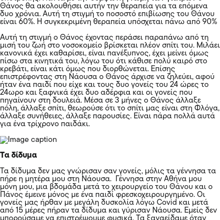
Θάνος θα ακολουθήσει αυτήν την θεραπεία για τα επόμενα
δυο χρόνια. Αυτή τη στιγμή το ποσοστό επιβίωσης του Θάνου
είναι 60%. Η συγκεκριμένη θεραπεία υπόσχεται πάνω από 90%
Αυτή τη στιγμή ο Θάνος έχοντας περάσει παραπάνω από τη
μισή του ζωή στο νοσοκομείο βρίσκεται πλέον σπίτι του. Μιλάει
κανονικά έχει καθαρίσει, είναι πανέξυπνος, έχει μείνει όμως
πίσω στα κινητικά του, λόγω του ότι κάθισε πολύ καιρό στο
κρεβάτι, είναι κάτι όμως που διορθώνεται. Επίσης
επιστρέφοντας στη Νάουσα ο Θάνος άρχισε να ζηλεύει, αφού
ήταν ένα παιδί που είχε και τους δυο γονείς του 24 ώρες το
24ωρο και ξαφνικά έχει δυο αδέρφια και οι γονείς που
πηγαίνουν στη δουλειά. Μέσα σε 3 μήνες ο Θάνος άλλαξε
πόλη, άλλαξε σπίτι, θεωρούσε ότι το σπίτι μας είναι στη Φλόγα,
άλλαξε συνήθειες, άλλαξε παρουσίες. Είναι πάρα πολλά αυτά
για ένα τρίχρονο παιδάκι.
Τα δίδυμα
Τα δίδυμα δεν μας γνώρισαν σαν γονείς, μόλις τα γέννησα τα
πήρε η μητέρα μου στη Νάουσα. Γέννησα στην Αθήνα μου
μόνη μου, μια βδομάδα μετά το χειρουργείο του Θάνου και ο
Πάνος έμεινε μόνος με ένα παιδί φρεσκοχειρουργημένο. Οι
γονείς μας ήρθαν με μεγάλη δυσκολία λόγω
Covid
και μετά
από 15 μέρες πήραν τα δίδυμα και γύρισαν Νάουσα. Εμείς δεν
μπορούσαμε να επιστρέψουμε φυσικά. Τα ξαναείδαμε όταν