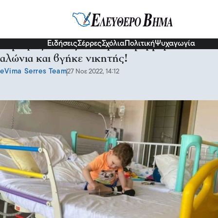
Διάφορα
Ψυχολογία
Ειδήσεις
Σέρρες
Σχόλια
Πολιτική
Ψυχαγωγία
Ο μικρός Θάνος πάλεψε σε μαρμαρένια
αλώνια και βγήκε νικητής!
eVima Serres Team
27 Νοε 2022, 14:12