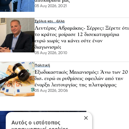
αποχώρησή μας”
05 Αυγ 2026, 20:21
Σχόλια και...άλλα
Λευτέρης Αβραμάκης- Σέρρες: Ξέρετε ότι
το κράτος μοίρασε 12 δισεκατομμύρια
ευρώ χωρίς να κάνει ούτε έναν
διαγωνισμό;
05 Αυγ 2026, 20:10
Πολιτική
Εξωδικαστικός Μηχανισμός: Άνω των 20
δισ. ευρώ οι ρυθμίσεις οφειλών από την
έναρξη λειτουργίας της πλατφόρμας
05 Αυγ 2026, 20:06
×
Αυτός ο ιστότοπος