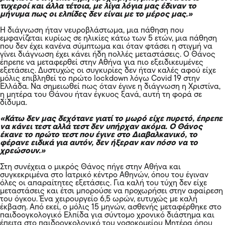
τυχεροί και άλλα τέτοια, με λίγα λόγια μας έδιναν το
μήνυμα πως οι ελπίδες δεν είναι με το μέρος μας.»
Η διάγνωση ήταν νευροβλάστωμα, μια πάθηση που
εμφανίζεται κυρίως σε ηλικίες κάτω των 5 ετών, μια πάθηση
που δεν έχει κανένα σύμπτωμα και όταν φτάσει η στιγμή να
γίνει διάγνωση έχει κάνει ήδη πολλές μεταστάσεις. Ο Θάνος
έπρεπε να μεταφερθεί στην Αθήνα για πιο εξειδικευμένες
εξετάσεις. Δυστυχώς οι συγκυρίες δεν ήταν καλές αφού είχε
μόλις επιβληθεί το πρώτο lockdown λόγω Covid 19 στην
Ελλάδα. Να σημειωθεί πως όταν έγινε η διάγνωση η Χριστίνα,
η μητέρα του Θάνου ήταν έγκυος ξανά, αυτή τη φορά σε
δίδυμα.
«Κάτω δεν μας δεχότανε γιατί το μωρό είχε πυρετό, έπρεπε
να κάνει τεστ αλλά τεστ δεν υπήρχαν ακόμα. Ο Θάνος
έκανε το πρώτο τεστ που έγινε στο Διαβαλκανικό, το
φέρανε ειδικά για αυτόν, δεν ήξεραν καν πόσο να το
χρεώσουν.»
Στη συνέχεια ο μικρός Θάνος πήγε στην Αθήνα και
συγκεκριμένα στο Ιατρικό κέντρο Αθηνών, όπου του έγιναν
όλες οι απαραίτητες εξετάσεις. Για καλή του τύχη δεν είχε
μεταστάσεις και έτσι μπορούσε να προχωρήσει στην αφαίρεση
του όγκου. Ένα χειρουργείο 6,5 ωρών, ευτυχώς με καλή
έκβαση. Από εκεί, ο μόλις 15 μηνών, ασθενής μεταφέρθηκε στο
παιδοογκολογικό Ελπίδα για σύντομο χρονικό διάστημα και
έπειτα στο παιδοογκολογικό του νοσοκομείου Μητέρα όπου