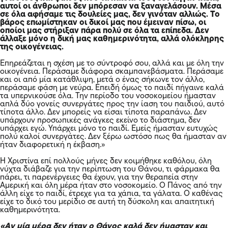
αυτοί οι άνθρωποι δεν μπόρεσαν να ξαναγελάσουν. Μέσα
σε όλα αφήσαμε τις δουλείες μας, δεν γινόταν αλλιώς. Το
βάρος επωμίστηκαν οι δικοί μας που έμειναν πίσω, οι
οποίοι μας στήριξαν πάρα πολύ σε όλα τα επίπεδα. Δεν
άλλαξε μόνο η δική μας καθημερινότητα, αλλά ολόκληρης
της οικογένειας.
Επηρεάζεται η σχέση με το σύντροφό σου, αλλά και με όλη την
οικογένεια. Περάσαμε διάφορα σκαμπανεβάσματα. Περάσαμε
και οι από μία κατάθλιψη, μετά ο ένας σήκωνε τον άλλο,
περάσαμε φάση με νεύρα. Επειδή όμως το παιδί πήγαινε καλά
τα υπερνικούσε όλα. Την περίοδο του νοσοκομείου ήμασταν
απλά δύο γονείς συνεργάτες προς την ίαση του παιδιού, αυτό
τίποτα άλλο. Δεν μπορείς να είσαι τίποτα παραπάνω. Δεν
υπάρχουν προσωπικές ανάγκες εκείνο το διάστημα, δεν
υπάρχει εγώ. Υπάρχει μόνο το παιδί. Εμείς ήμασταν ευτυχώς
πολύ καλοί συνεργάτες. Δεν ξέρω ωστόσο πως θα ήμασταν αν
ήταν διαφορετική η έκβαση.»
Η Χριστίνα επί πολλούς μήνες δεν κοιμήθηκε καθόλου, όλη
νύχτα διάβαζε για την περίπτωση του Θάνου, τι φάρμακα θα
πάρει, τι παρενέργειες θα έχουν, για την θεραπεία στην
Αμερική και όλη μέρα ήταν στο νοσοκομείο. Ο Πάνος από την
άλλη είχε το παιδί, έτρεχε για τα χάπια, τα γάλατα. Ο καθένας
είχε το δικό του μερίδιο σε αυτή τη δύσκολη και απαιτητική
καθημερινότητα.
«Αν μία μέρα δεν ήταν ο Θάνος καλά δεν ήμασταν και