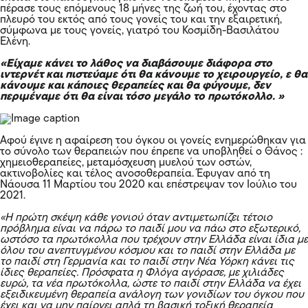
πέρασε τους επόμενους 18 μήνες της ζωή του, έχοντας στο
πλευρό του εκτός από τους γονείς του και την εξαιρετική,
σύμφωνα με τους γονείς, γιατρό του Κοσμίδη-Βασιλάτου
Ελένη.
«Είχαμε κάνει το λάθος να διαβάσουμε διάφορα στο
ιντερνέτ και πιστεύαμε ότι θα κάνουμε το χειρουργείο, ε θα
κάνουμε και κάποιες θεραπείες και θα φύγουμε, δεν
περιμέναμε ότι θα είναι τόσο μεγάλο το πρωτόκολλο.
»
Αφού έγινε η αφαίρεση του όγκου οι γονείς ενημερώθηκαν για
το σύνολο των θεραπειών που έπρεπε να υποβληθεί ο Θάνος :
χημειοθεραπείες, μεταμόσχευση μυελού των οστών,
ακτινοβολίες και τέλος ανοσοθεραπεία. Έφυγαν από τη
Νάουσα 11 Μαρτίου του 2020 και επέστρεψαν τον Ιούλιο του
2021.
«Η πρώτη σκέψη κάθε γονιού όταν αντιμετωπίζει τέτοιο
πρόβλημα είναι να πάρω το παιδί μου να πάω στο εξωτερικό,
ωστόσο τα πρωτόκολλα που τρέχουν στην Ελλάδα είναι ίδια με
όλου του ανεπτυγμένου κόσμου και το παιδί στην Ελλάδα με
το παιδί στη Γερμανία και το παιδί στην Νέα Υόρκη κάνει τις
ίδιες θεραπείες. Πρόσφατα
η Φλόγα αγόρασε, με χιλιάδες
ευρώ, τα νέα πρωτόκολλα, ώστε το παιδί στην Ελλάδα να έχει
εξειδικευμένη θεραπεία
ανάλογη των γονιδίων του όγκου που
έχει και να μην παίρνει απλά τη βασική τοξική θεραπεία