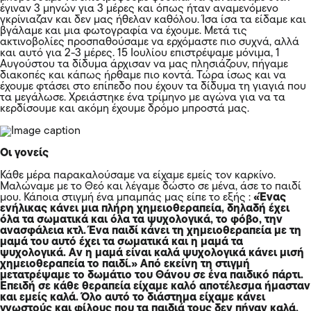
έγιναν 3 μηνών για 3 μέρες και όπως ήταν αναμενόμενο
γκρίνιαζαν και δεν μας ήθελαν καθόλου. Ίσα ίσα τα είδαμε και
βγάλαμε και μια φωτογραφία να έχουμε. Μετά τις
ακτινοβολίες προσπαθούσαμε να ερχόμαστε πιο συχνά, αλλά
και αυτό για 2-3 μέρες. 15 Ιουλίου επιστρέψαμε μόνιμα, 1
Αυγούστου τα δίδυμα άρχισαν να μας πλησιάζουν, πήγαμε
διακοπές και κάπως ήρθαμε πιο κοντά. Τώρα ίσως και να
έχουμε φτάσει στο επίπεδο που έχουν τα δίδυμα τη γιαγιά που
τα μεγάλωσε. Χρειάστηκε ένα τρίμηνο με αγώνα για να τα
κερδίσουμε και ακόμη έχουμε δρόμο μπροστά μας.
Οι γονείς
Κάθε μέρα παρακαλούσαμε να είχαμε εμείς τον καρκίνο.
Μαλώναμε με το Θεό και λέγαμε δώστο σε μένα, άσε το παιδί
μου. Κάποια στιγμή ένα μπαμπάς μας είπε το εξής :
«Ένας
ενήλικας κάνει μια πλήρη χημειοθεραπεία, δηλαδή έχει
όλα τα σωματικά και όλα τα ψυχολογικά, το φόβο, την
ανασφάλεια κτλ. Ένα παιδί κάνει τη χημειοθεραπεία με τη
μαμά του αυτό έχει τα σωματικά και η μαμά τα
ψυχολογικά. Αν η μαμά είναι καλά ψυχολογικά κάνει μισή
χημειοθεραπεία το παιδί.» Από εκείνη τη στιγμή
μετατρέψαμε το δωμάτιο του Θάνου σε ένα παιδικό πάρτι.
Επειδή σε κάθε θεραπεία είχαμε καλό αποτέλεσμα ήμασταν
και εμείς καλά. Όλο αυτό το διάστημα είχαμε κάνει
γνωστούς και φίλους που τα παιδιά τους δεν πήγαν καλά,