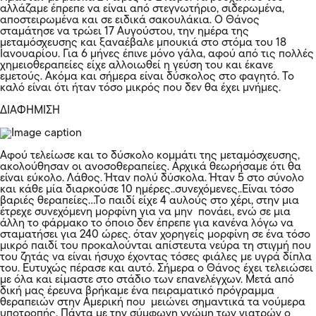
αλλάζαμε έπρεπε να είναι από στεγνωτήριο, σιδερωμένα,
αποστειρωμένα και σε ειδικά σακουλάκια. Ο Θάνος
σταμάτησε να τρώει 17 Αυγούστου, την ημέρα της
μεταμόσχευσης και ξαναέβαλε μπουκιά στο στόμα του 18
Ιανουαρίου. Για 6 μήνες έπινε μόνο γάλα, αφού από τις πολλές
χημειοθεραπείες είχε αλλοιωθεί η γεύση του και έκανε
εμετούς. Ακόμα και σήμερα είναι δύσκολος στο φαγητό. Το
καλό είναι ότι ήταν τόσο μικρός που δεν θα έχει μνήμες.
ΔΙΑΦΗΜΙΣΗ
Αφού τελείωσε και το δύσκολο κομμάτι της μεταμόσχευσης,
ακολούθησαν οι ανοσοθεραπείες. Αρχικά θεωρήσαμε ότι θα
είναι εύκολο. Λάθος. Ήταν πολύ δύσκολα. Ήταν 5 στο σύνολο
και κάθε μία διαρκούσε 10 ημέρες..συνεχόμενες..Είναι τόσο
βαριές θεραπείες…Το παιδί είχε 4 αυλούς στο χέρι, στην μια
έτρεχε συνεχόμενη μορφίνη για να μην πονάει, ενώ σε μια
άλλη το φάρμακο το όποιο δεν έπρεπε για κανένα λόγω να
σταματήσει για 240 ώρες. όταν χορηγείς μορφίνη σε ένα τόσο
μικρό παιδί του προκαλούνται απίστευτα νεύρα τη στιγμή που
του ζητάς να είναι ήσυχο έχοντας τόσες φιάλες με υγρά δίπλα
του. Ευτυχώς πέρασε και αυτό. Σήμερα ο Θάνος έχει τελειώσει
με όλα και είμαστε στο στάδιο των επανελέγχων. Μετά από
δική μας έρευνα βρήκαμε ένα πειραματικό πρόγραμμα
θεραπειών στην Αμερική που μειώνει σημαντικά τα νούμερα
υποτροπής. Πάντα με την σύμφωνη γνώμη των γιατρών ο