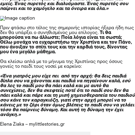
εμείς. Ένας πυρετός και διαλυόμαστε. Ένας πυρετός σου
παίρνει και το χαμόγελο και τα όνειρα και όλα.»
Πριν φτάσω στο τέλος της σημερινής ιστορίας ήξερα ήδη πως
δεν θα υπάρξει ο συνηθισμένος μου επίλογος.
Τι θα
μπορούσα να πω άλλωστε; Ποία λόγια είναι τα σωστά;
Θέλω μονάχα να ευχαριστήσω την Χριστίνα και τον Πάνο,
που άνοιξαν το σπίτι τους και την καρδιά τους, δίνοντας
μου ένα μεγάλο μάθημα.
Θα κλείσω απλά με το μήνυμα της Χριστίνας προς όσους
γονείς το παιδί τους νοσεί με καρκίνο:
«Ένα γιατρός μου είχε πει από την αρχή: θα δεις παιδιά
δίπλα σου να χάνονται και παιδιά να πηγαίνουν καλά, εσύ
θα λες το παιδί μου θα πάει καλά και με αυτό θα
συνεχίσεις, δεν θα σκεφτείς ποτέ ότι το παιδί σου δεν θα
πάει καλά και πάρε και τη μισή χημειοθεραπεία του παιδιού
σου κάνε τον καραγκιόζη, γιατί στην αρχή μπορεί να το
κάνεις με το ζόρι όταν όμως βλέπεις το παιδί σου να γελάει
τόσο θα παίρνεις δύναμη. Και αυτή τη δύναμη την έχει
ανάγκη.»
Elena Ziaka – mylittlestories..gr