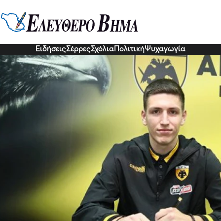
οσίδης: Από την Τριάδα Σερρών
1 Οκτ 2022, 16:10
Ειδήσεις
Σέρρες
Σχόλια
Πολιτική
Ψυχαγωγία