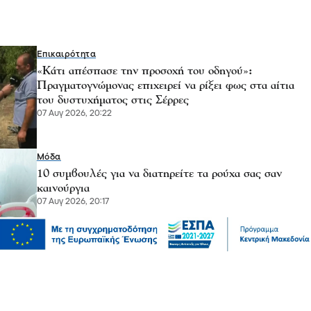
Επικαιρότητα
«Κάτι απέσπασε την προσοχή του οδηγού»:
Πραγματογνώμονας επιχειρεί να ρίξει φως στα αίτια
του δυστυχήματος στις Σέρρες
07 Αυγ 2026, 20:22
Μόδα
10 συμβουλές για να διατηρείτε τα ρούχα σας σαν
καινούργια
07 Αυγ 2026, 20:17
Ψυχαγωγία
Αθλητικά
Ισπανία – Ελλάδα 96-86: Στην παράταση «λύγισε» η
Εθνική Παίδων στην πρεμιέρα του Eurobasket U16
07 Αυγ 2026, 20:01