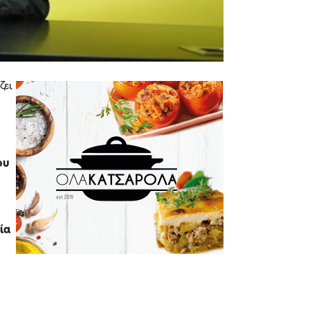
ζει
ου
ία