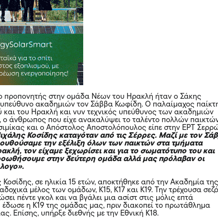
δο προπονητής στην ομάδα Νέων του Ηρακλή ήταν ο Σάκης
 υπεύθυνο ακαδημιών τον Σάββα Κωφίδη. Ο παλαίμαχος παίκτ
 και του Ηρακλή και νυν τεχνικός υπεύθυνος των ακαδημιών
, ο άνθρωπος που είχε ανακαλύψει το ταλέντο πολλών παικτώ
ιμίκας και ο Απόστολος Αποστολόπουλος είπε στην ΕΡΤ Σερρώ
Μιχάλης Κοσίδης καταγόταν από τις Σέρρες. Μαζί με τον Σά
υθούσαμε την εξέλιξη όλων των παικτών στα τμήματα
κλή, τον είχαμε ξεχωρίσει και για το σωματότυπο του και
ροωθήσουμε στην δεύτερη ομάδα αλλά μας πρόλαβαν οι
λλογο».
 Κοσίδης, σε ηλικία 15 ετών, αποκτήθηκε από την Ακαδημία τη
αδοχικά μέλος των ομάδων, Κ15, Κ17 και Κ19. Την τρέχουσα σεζ
σει πέντε γκολ και να βγάλει μια ασίστ στις μόλις επτά
 έδωσε η Κ19 της ομάδας μας, πριν διακοπεί το πρωτάθλημα
ς. Επίσης, υπήρξε διεθνής με την Εθνική Κ18.