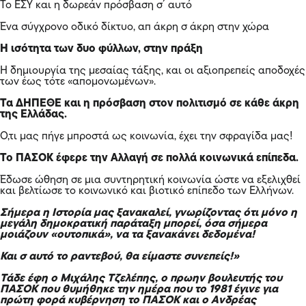
Το ΕΣΥ και η δωρεάν πρόσβαση σ´ αυτό
Ένα σύγχρονο οδικό δίκτυο, απ άκρη σ άκρη στην χώρα
Η ισότητα των δυο φύλλων, στην πράξη
Η δημιουργία της μεσαίας τάξης, και οι αξιοπρεπείς αποδοχές
των έως τότε «απομονωμένων».
Τα ΔΗΠΕΘΕ και η πρόσβαση στον πολιτισμό σε κάθε άκρη
της Ελλάδας.
Ο,τι μας πήγε μπροστά ως κοινωνία, έχει την σφραγίδα μας!
Το ΠΑΣΟΚ έφερε την Αλλαγή σε πολλά κοινωνικά επίπεδα.
Έδωσε ώθηση σε μια συντηρητική κοινωνία ώστε να εξελιχθεί
και βελτίωσε το κοινωνικό και βιοτικό επίπεδο των Ελλήνων.
Σήμερα η Ιστορία μας ξανακαλεί, γνωρίζοντας ότι μόνο η
μεγάλη δημοκρατική παράταξη μπορεί, όσα σήμερα
μοιάζουν «ουτοπικά», να τα ξανακάνει δεδομένα!
Και σ αυτό το ραντεβού, θα είμαστε συνεπείς!»
Τάδε έφη ο Μιχάλης Τζελέπης, ο πρωην βουλευτής του
ΠΑΣΟΚ που θυμήθηκε την ημέρα που το 1981 έγινε για
πρώτη φορά κυβέρνηση το ΠΑΣΟΚ και ο Ανδρέας