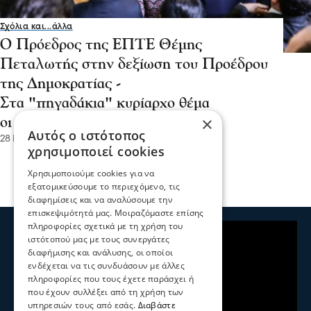
Σχόλια και...άλλα
Ο Πρόεδρος της ΕΠΤΕ Θέμης
Πεταλωτής στην δεξίωση του Προέδρου
της Δημοκρατίας -
Στα "πηγαδάκια" κυρίαρχο θέμα
×
οι εκλογές
Αυτός ο ιστότοπος
28 Ιου 2026, 12:00
χρησιμοποιεί cookies
Χρησιμοποιούμε cookies για να
εξατομικεύσουμε το περιεχόμενο, τις
διαφημίσεις και να αναλύσουμε την
επισκεψιμότητά μας. Μοιραζόμαστε επίσης
πληροφορίες σχετικά με τη χρήση του
ιστότοπού μας με τους συνεργάτες
διαφήμισης και ανάλυσης, οι οποίοι
ενδέχεται να τις συνδυάσουν με άλλες
πληροφορίες που τους έχετε παράσχει ή
που έχουν συλλέξει από τη χρήση των
υπηρεσιών τους από εσάς.
Διαβάστε