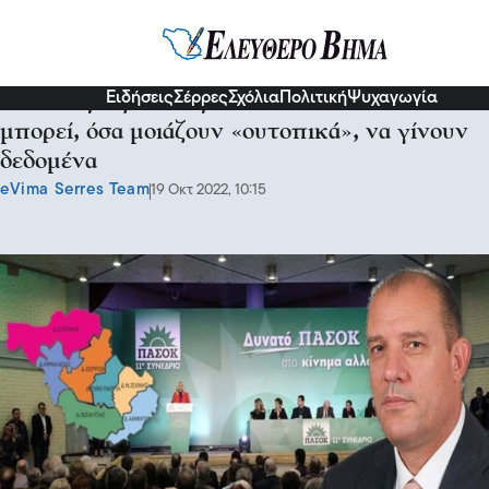
Σερραικά Νέα
Ειδήσεις
Σέρρες
Σχόλια
Πολιτική
Ψυχαγωγία
Μιχάλης Τζελέπης: Μόνο το ΠΑΣΟΚ
μπορεί, όσα μοιάζουν «ουτοπικά», να γίνουν
δεδομένα
eVima Serres Team
19 Οκτ 2022, 10:15