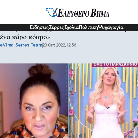
Διάφορα
Ειδήσεις
Σέρρες
Σχόλια
Πολιτική
Ψυχαγωγία
Κόντρα Καινούργιου – Μουτίδου: «Θάβεις
ένα κάρο κόσμο»
eVima Serres Team
23 Οκτ 2022, 12:56