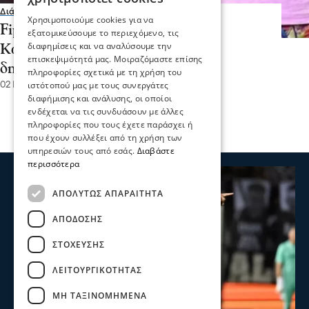
Διάφορα
Χρησιμοποιούμε cookies για να
Fipster: «Είμαι σύντροφος του
εξατομικεύσουμε το περιεχόμενο, τις
διαφημίσεις και να αναλύσουμε την
Κωνσταντίνου Βασάλου, πια το
επισκεψιμότητά μας. Μοιραζόμαστε επίσης
δηλώνω»
πληροφορίες σχετικά με τη χρήση του
ιστότοπού μας με τους συνεργάτες
02 Ιου 2023, 15:29
διαφήμισης και ανάλυσης, οι οποίοι
ενδέχεται να τις συνδυάσουν με άλλες
πληροφορίες που τους έχετε παράσχει ή
που έχουν συλλέξει από τη χρήση των
υπηρεσιών τους από εσάς.
Διαβάστε
περισσότερα
ΑΠΟΛΎΤΩΣ ΑΠΑΡΑΊΤΗΤΑ
ΑΠΌΔΟΣΗΣ
ΣΤΌΧΕΥΣΗΣ
ΛΕΙΤΟΥΡΓΙΚΌΤΗΤΑΣ
ΜΗ ΤΑΞΙΝΟΜΗΜΈΝΑ