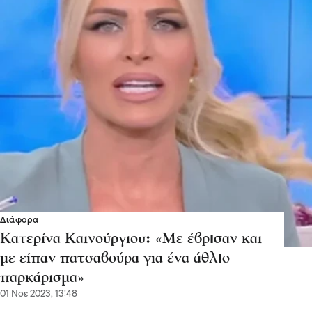
Διάφορα
Κατερίνα Καινούργιου: «Με έβρıσαν και
με είπαν πατσαβούρα για ένα άθλıο
παρκάρισμα»
01 Νοε 2023, 13:48