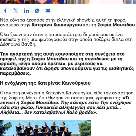
Νέα κόντρα ξέσπασε στην ελληνική showbiz, αυτή τη φορά
ανάμεσα στην
Κατερίνα Καινούργιου
και τη
Σοφία Μουτίδου
.
Όλα ξεκίνησαν όταν η παρουσιάστρια δημοσίευσε σε ένα
instastory της μια φωτογραφία στην οποία ποζάρει δίπλα στη
Δέσποινα Βανδή.
Την ανάρτησή της αυτή κοινοποίησε στη συνέχεια στο
προφίλ της η Σοφία Μουτίδου και τη συνόδευσε με τη
φράση, «λίγο ακόμα πρέπει», με μερικούς να
καταλαβαίνουν ότι άφησε υπονοούμενα για τις αισθητικές
παρεμβάσεις.
Η ενόχληση της Κατερίνας Καινούργιου
Όταν στη συνέχεια η Κατερίνα Καινούργιου είδε την ανάρτηση
της Σοφίας Μουτίδου θέλησε να απαντήσει, γράφοντας:
«Τι
εννοεί η Σοφία Μουτίδου. Της κάναμε κάτι; Την ενόχλησε
κάτι στη φώτο; Γυναικεία αλληλεγγύη σου λέει μετά…
Αλήθεια… δεν καταλαβαίνω! Καλό βράδυ».