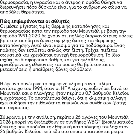
θερμοκρασία, η υγρασία και ο άνεμος η ομάδα θέλησε να
διερευνήσει πόσο δύσκολο είναι για το ανθρώπινο σώμα να
αποβάλει θερμότητα.
Πώς επιβαρύνονται οι αθλητές
Οι μέσες μέγιστες τιμές θερμικής καταπόνησης και
θερμοκρασίας κατά την περίοδο του Μουντιάλ με βάση την
περίοδο 1991-2020 δείχνουν ότι πολλές διοργανώτριες πόλεις
βρίσκονται ήδη σε ζώνες υψηλής ζέστης και θερμικής
καταπόνησης. Αυτό είναι κρίσιμο για το ποδόσφαιρο. Ένας
παίκτης δεν εκτίθεται απλώς στη ζέστη. Τρέχει, πιέζεται
σωματικά και χρειάζεται συνεχή θερμορρύθμιση. Το ίδιο
ισχύει, σε διαφορετικό βαθμό, και για φιλάθλους,
εργαζόμενους, εθελοντές και όσους θα βρίσκονται σε
μετακινήσεις ή υπαίθριες ζώνες φιλάθλων.
Η έρευνα συνέκρινε το σημερινό κλίμα με ένα =κλίμα
αντίστοιχο του 1994, όταν οι ΗΠΑ είχαν φιλοξενήσει ξανά το
Μουντιάλ και ο πλανήτης ήταν περίπου 0,7 βαθμούς Κελσίου
ψυχρότερος. Το αποτέλεσμα δείχνει ότι η κλιματική αλλαγή
έχει αυξήσει την πιθανότητα επικίνδυνων συνθηκών ζέστης
και υγρασίας.
Σύμφωνα με την ανάλυση, περίπου 26 αγώνες του Μουντιάλ
2026 μπορεί να διεξαχθούν σε συνθήκες WBGT (βιοκλιματικός
δείκτης που αποδίδει την θερμική καταπόνηση) τουλάχιστον
26 βαθμών Κελσίου, επίπεδο στο οποίο απαιτούνται μέτρα