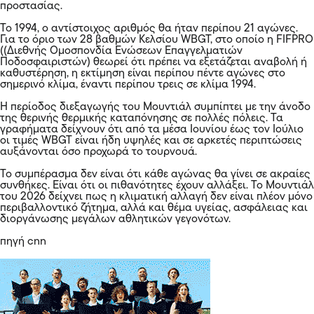
προστασίας.
Το 1994, ο αντίστοιχος αριθμός θα ήταν περίπου 21 αγώνες.
Για το όριο των 28 βαθμών Κελσίου WBGT, στο οποίο η FIFPRO
((Διεθνής Ομοσπονδία Ενώσεων Επαγγελματιών
Ποδοσφαιριστών) θεωρεί ότι πρέπει να εξετάζεται αναβολή ή
καθυστέρηση, η εκτίμηση είναι περίπου πέντε αγώνες στο
σημερινό κλίμα, έναντι περίπου τρεις σε κλίμα 1994.
Η περίοδος διεξαγωγής του Μουντιάλ συμπίπτει με την άνοδο
της θερινής θερμικής καταπόνησης σε πολλές πόλεις. Τα
γραφήματα δείχνουν ότι από τα μέσα Ιουνίου έως τον Ιούλιο
οι τιμές WBGT είναι ήδη υψηλές και σε αρκετές περιπτώσεις
αυξάνονται όσο προχωρά το τουρνουά.
Το συμπέρασμα δεν είναι ότι κάθε αγώνας θα γίνει σε ακραίες
συνθήκες. Είναι ότι οι πιθανότητες έχουν αλλάξει. Το Μουντιάλ
του 2026 δείχνει πως η κλιματική αλλαγή δεν είναι πλέον μόνο
περιβαλλοντικό ζήτημα, αλλά και θέμα υγείας, ασφάλειας και
διοργάνωσης μεγάλων αθλητικών γεγονότων.
πηγή cnn