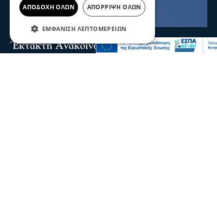
ΑΠΟΔΟΧΉ ΌΛΩΝ
ΑΠΌΡΡΙΨΗ ΌΛΩΝ
ΕΜΦΆΝΙΣΗ ΛΕΠΤΟΜΕΡΕΙΏΝ
Σερραικά Νέα
Έκτακτη Ανακοίνωση ΔΕΥΑΣ: Πού θα
γίνει αύριο διακοπή
Λόγω βλάβης θα σημειωθεί διακοπή υδροδότησης στην
Κουμαριά από τις 12 τα μεσάνυχτα έως τις πρώτες
πρωινές ώρες της Παρασκευής
πριν 9 λεπτά