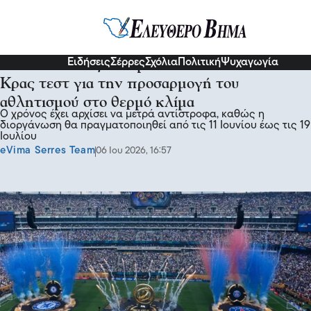
Ψυχαγωγία
Αθλητικά
Ειδήσεις
Σέρρες
Σχόλια
Πολιτική
Ψυχαγωγία
Μουντιάλ: Η ζέστη μπαίνει στο παιχνίδι -
Κρας τεστ για την προσαρμογή του
αθλητισμού στο θερμό κλίμα
Ο χρόνος έχει αρχίσει να μετρά αντίστροφα, καθώς η
διοργάνωση θα πραγματοποιηθεί από τις 11 Ιουνίου έως τις 19
Ιουλίου
eVima Serres Team
06 Ιου 2026, 16:57