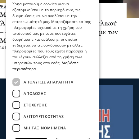
Χρησιμοποιούμε cookies για να
Ψυχαγωγία
Αθλητικά
εξατομικεύσουμε το περιεχόμενο, τις
Μουντιάλ 2026: Αντιδράσεις των
διαφημίσεις και να αναλύσουμε την
επισκεψιμότητά μας. Μοιραζόμαστε επίσης
Άγγλων για το διαιτητή του ημιτελικού
πληροφορίες σχετικά με τη χρήση του
– 4/4 έχει ο Λιονέλ Μέσι σε ματς με τον
ιστότοπού μας με τους συνεργάτες
διαφήμισης και ανάλυσης, οι οποίοι
Μαροκινό ρέφερι
ενδέχεται να τις συνδυάσουν με άλλες
14 Ιου 2026, 18:27
πληροφορίες που τους έχετε παράσχει ή
που έχουν συλλέξει από τη χρήση των
υπηρεσιών τους από εσάς.
Διαβάστε
περισσότερα
ΑΠΟΛΎΤΩΣ ΑΠΑΡΑΊΤΗΤΑ
ΑΠΌΔΟΣΗΣ
ΣΤΌΧΕΥΣΗΣ
ΛΕΙΤΟΥΡΓΙΚΌΤΗΤΑΣ
ΜΗ ΤΑΞΙΝΟΜΗΜΈΝΑ