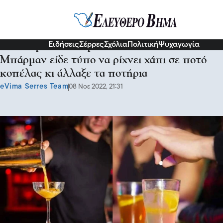
Κόσμος
Ειδήσεις
Σέρρες
Σχόλια
Πολιτική
Ψυχαγωγία
«Τον άφησα να ναρκώνει τον εαυτό του»:
Μπάρμαν είδε τύπο να ρίχνει χάπι σε ποτό
κοπέλας κι άλλαξε τα ποτήρια
eVima Serres Team
08 Νοε 2022, 21:31