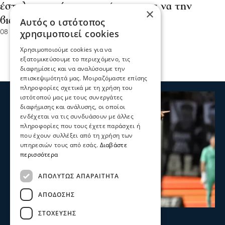
έστελνε αγνώστους σπίτι της για να την
×
βιάσουν
Αυτός ο ιστότοπος
χρησιμοποιεί cookies
08 Μαΐ 2026, 20:47
Χρησιμοποιούμε cookies για να
εξατομικεύσουμε το περιεχόμενο, τις
διαφημίσεις και να αναλύσουμε την
επισκεψιμότητά μας. Μοιραζόμαστε επίσης
πληροφορίες σχετικά με τη χρήση του
ιστότοπού μας με τους συνεργάτες
διαφήμισης και ανάλυσης, οι οποίοι
ενδέχεται να τις συνδυάσουν με άλλες
πληροφορίες που τους έχετε παράσχει ή
που έχουν συλλέξει από τη χρήση των
υπηρεσιών τους από εσάς.
Διαβάστε
περισσότερα
ΑΠΟΛΎΤΩΣ ΑΠΑΡΑΊΤΗΤΑ
ΑΠΌΔΟΣΗΣ
ΣΤΌΧΕΥΣΗΣ
Ψυχαγωγία
Αθλητικά