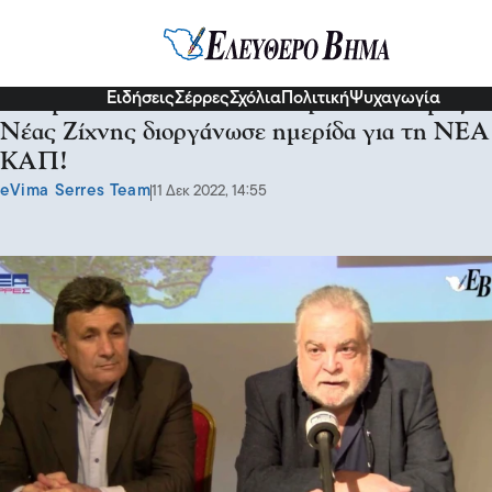
Σχόλια και...άλλα
Ειδήσεις
Σέρρες
Σχόλια
Πολιτική
Ψυχαγωγία
Με ομιλητή τον Γιάννη Φλωρίδη: Ο Δήμος
Νέας Ζίχνης διοργάνωσε ημερίδα για τη ΝΕΑ
ΚΑΠ!
eVima Serres Team
11 Δεκ 2022, 14:55