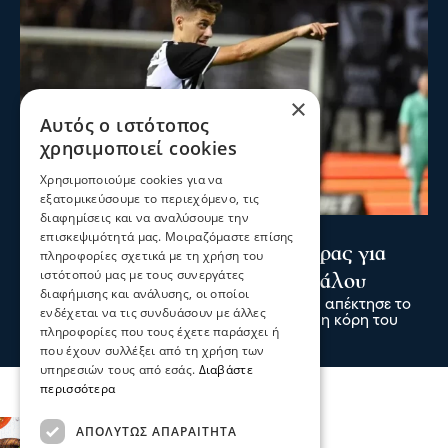
×
Αυτός ο ιστότοπος
χρησιμοποιεί cookies
Χρησιμοποιούμε cookies για να
εξατομικεύσουμε το περιεχόμενο, τις
διαφημίσεις και να αναλύσουμε την
Ψυχαγωγία
Αθλητικά
επισκεψιμότητά μας. Μοιραζόμαστε επίσης
Κωνσταντέλιας: ΠΑΟΚ - Πατέρας για
πληροφορίες σχετικά με τη χρήση του
ιστότοπού μας με τους συνεργάτες
δεύτερη φορά ο άσος του Δικεφάλου
διαφήμισης και ανάλυσης, οι οποίοι
Ο άσος του ΠΑΟΚ Γιάννης Κωνσταντέλιας απέκτησε το
ενδέχεται να τις συνδυάσουν με άλλες
δεύτερο παιδί του, αφού ήρθε στον κόσμο η κόρη του
πληροφορίες που τους έχετε παράσχει ή
πριν 45 δευτερόλεπτα
που έχουν συλλέξει από τη χρήση των
υπηρεσιών τους από εσάς.
Διαβάστε
περισσότερα
ΑΠΟΛΎΤΩΣ ΑΠΑΡΑΊΤΗΤΑ