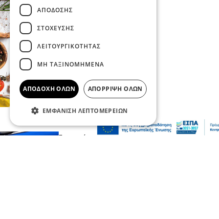
ΑΠΌΔΟΣΗΣ
ΣΤΌΧΕΥΣΗΣ
ΛΕΙΤΟΥΡΓΙΚΌΤΗΤΑΣ
ΜΗ ΤΑΞΙΝΟΜΗΜΈΝΑ
ΑΠΟΔΟΧΉ ΌΛΩΝ
ΑΠΌΡΡΙΨΗ ΌΛΩΝ
ΕΜΦΆΝΙΣΗ ΛΕΠΤΟΜΕΡΕΙΏΝ
Επικαιρότητα
Κοινωνία
Σοβαρό τροχαίο από αναστροφή Ι.Χ. στην
Αθηνών-Σουνίου: Συγκρούστηκε με
μηχανή της ΔΙ.ΑΣ. – Δύο τραυματίες
αστυνομικοί
πριν 3 λεπτά
Ψυχαγωγία
Ζώα