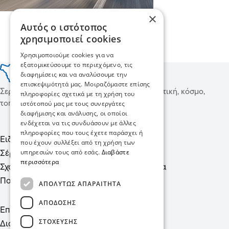
×
Αυτός ο ιστότοπος
χρησιμοποιεί cookies
Χρησιμοποιούμε cookies για να
εξατομικεύσουμε το περιεχόμενο, τις
διαφημίσεις και να αναλύσουμε την
επισκεψιμότητά μας. Μοιραζόμαστε επίσης
Σερραικά Νέα και όχι μόνο, ειδήσεις για πολιτική, κόσμο,
πληροφορίες σχετικά με τη χρήση του
ιστότοπού μας με τους συνεργάτες
τοπικές συνταγές, υγεία και πολιτισμό!
διαφήμισης και ανάλυσης, οι οποίοι
ενδέχεται να τις συνδυάσουν με άλλες
πληροφορίες που τους έχετε παράσχει ή
Ειδήσεις
Μόδα
που έχουν συλλέξει από τη χρήση των
υπηρεσιών τους από εσάς.
Διαβάστε
Σέρρες
Υγεία
περισσότερα
Σχόλια
Ψυχαγωγία
Πολιτική
ΑΠΟΛΎΤΩΣ ΑΠΑΡΑΊΤΗΤΑ
ΑΠΌΔΟΣΗΣ
Επικοινωνία
ΣΤΌΧΕΥΣΗΣ
Διαφημιστείτε σε μας