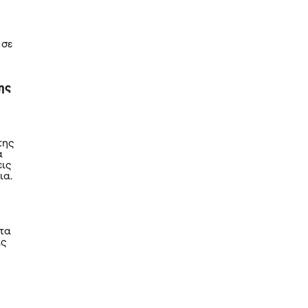
 σε
σης
της
α
εις
ια.
 τα
ας