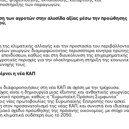
γίας, ψηφιοποίησης, εκπαίδευσης, κατάρτισης και
υποστήριξης των παραγωγών,
ση των αγροτών στην αλυσίδα αξίας μέσω την προώθησης
ού,
η της κλιματικής αλλαγής και την προστασία του περιβάλλοντο
 νέων γεωργών, διαμορφώνοντας περισσότερα κίνητρα πρώτη
 επενδύσεων, καθώς και στη διευκόλυνση της επιχειρηματικής
γροτικές περιοχές για την ολοκληρωμένη στήριξη της κοινωνι
συνοχής τους.
φέρνει η νέα ΚΑΠ
οι διαφοροποιήσεις στη νέα ΚΑΠ σε σχέση με την τρέχουσα.
χος είναι η δημιουργία μιας έξυπνης και ανθεκτικής γεωργίας
οντικό πρόσημο, καθώς η “Ευρωπαϊκή Πράσινη Συμφωνία”
 τις νέες πρωτοβουλίες της Ευρωπαϊκής Επιτροπής που ασκεί
η στον προσανατολισμό της νέας ΚΑΠ, και συνιστά ένα ιδιαίτε
ιακό σχέδιο προώθησης της πράσινης οικονομίας, με στόχο ν
η κλιματικά ουδέτερη έως το 2050.