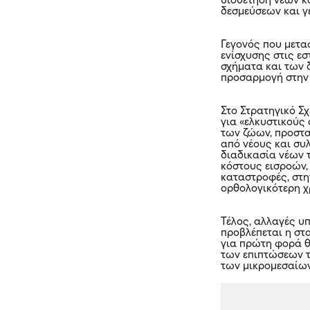
υιοθέτηση νέων κ
δεσμεύσεων και γ
Γεγονός που μετα
ενίσχυσης στις ε
σχήματα και των 
προσαρμογή στην 
Στο Στρατηγικό Σ
για «ελκυστικούς
των ζώων, προστα
από νέους και σ
διαδικασία νέων 
κόστους εισροών,
καταστροφές, στη
ορθολογικότερη χ
Τέλος, αλλαγές υ
προβλέπεται η στ
για πρώτη φορά θ
των επιπτώσεων τ
των μικρομεσαίω