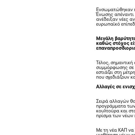
Ενσωματώθηκαν π
Ένωσης απέναντι 
ανέδειξαν νέες α
ευρωπαϊκό επίπεδ
Μεγάλη βαρύτητα
καθώς στόχος εί
επαναπροσδιορισ
Τέλος, σημαντική 
συμμόρφωσης σε α
εστιάζει στη μέτ
που σχεδιάζουν κ
Αλλαγές σε ενισ
Σειρά αλλαγών θα
προγράμματα των 
κουλτούρα και στ
πρίσμα των νέων
Με τη νέα ΚΑΠ να 