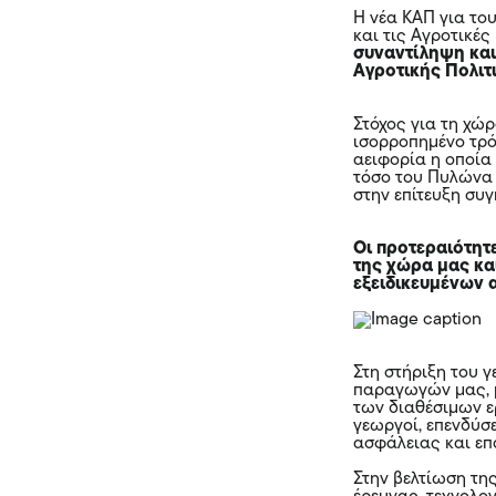
Η νέα ΚΑΠ για το
και τις Αγροτικέ
συναντίληψη και
Αγροτικής Πολιτ
Στόχος για τη χώ
ισορροπημένο τρό
αειφορία η οποία
τόσο του Πυλώνα 
στην επίτευξη συ
Οι προτεραιότητ
της χώρα μας και
εξειδικευμένων 
Στη στήριξη του 
παραγωγών μας, μ
των διαθέσιμων ε
γεωργοί, επενδύσε
ασφάλειας και επ
Στην βελτίωση τη