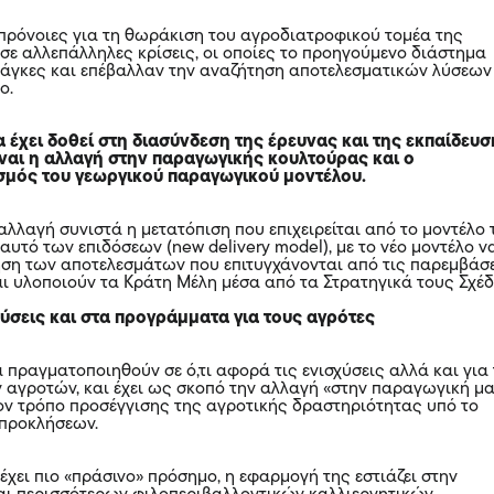
ρόνοιες για τη θωράκιση του αγροδιατροφικού τομέα της
σε αλλεπάλληλες κρίσεις, οι οποίες το προηγούμενο διάστημα
νάγκες και επέβαλλαν την αναζήτηση αποτελεσματικών λύσεων
ο.
 έχει δοθεί στη διασύνδεση της έρευνας και της εκπαίδευ
ναι η αλλαγή στην παραγωγικής κουλτούρας και ο
μός του γεωργικού παραγωγικού μοντέλου.
αλλαγή συνιστά η μετατόπιση που επιχειρείται από το μοντέλο 
υτό των επιδόσεων (new delivery model), με το νέο μοντέλο ν
ρηση των αποτελεσμάτων που επιτυγχάνονται από τις παρεμβάσ
αι υλοποιούν τα Κράτη Μέλη μέσα από τα Στρατηγικά τους Σχέδ
χύσεις και στα προγράμματα για τους αγρότες
 πραγματοποιηθούν σε ό,τι αφορά τις ενισχύσεις αλλά και για
αγροτών, και έχει ως σκοπό την αλλαγή «στην παραγωγική μ
ον τρόπο προσέγγισης της αγροτικής δραστηριότητας υπό το
 προκλήσεων.
έχει πιο «πράσινο» πρόσημο, η εφαρμογή της εστιάζει στην