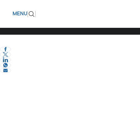
Η Νέα Κο
ΠΙΣΩ
MENU
Γεωργία!
eVima Serres Team
3
Σερραικά Νέα