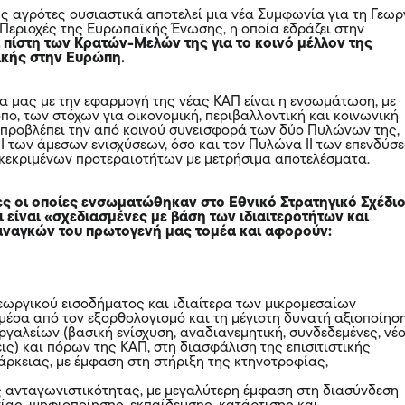
υς αγρότες ουσιαστικά αποτελεί μια νέα Συμφωνία για τη Γεωρ
ς Περιοχές της Ευρωπαϊκής Ένωσης, η οποία εδράζει στην
 πίστη των Κρατών-Μελών της για το κοινό μέλλον της
ικής στην Ευρώπη.
ρα μας με την εφαρμογή της νέας ΚΑΠ είναι η ενσωμάτωση, με
πο, των στόχων για οικονομική, περιβαλλοντική και κοινωνική
 προβλέπει την από κοινού συνεισφορά των δύο Πυλώνων της,
Ι των άμεσων ενισχύσεων, όσο και τον Πυλώνα ΙΙ των επενδύσε
γκεκριμένων προτεραιοτήτων με μετρήσιμα αποτελέσματα.
ες οι οποίες ενσωματώθηκαν στο Εθνικό Στρατηγικό Σχέδι
 είναι «σχεδιασμένες με βάση των ιδιαιτεροτήτων και
αναγκών του πρωτογενή μας τομέα και αφορούν:
γεωργικού εισοδήματος και ιδιαίτερα των μικρομεσαίων
έσα από τον εξορθολογισμό και τη μέγιστη δυνατή αξιοποίησ
ργαλείων (βασική ενίσχυση, αναδιανεμητική, συνδεδεμένες, νέο
ις) και πόρων της ΚΑΠ, στη διασφάλιση της επισιτιστικής
άρκειας, με έμφαση στη στήριξη της κτηνοτροφίας,
ς ανταγωνιστικότητας, με μεγαλύτερη έμφαση στη διασύνδεση