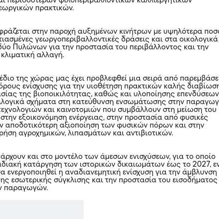
αι περισσότερων φιλοπεριβαλλοντικών καλλιεργητικών
εωργικών πρακτικών.
φράζεται στην παροχή αυξημένων κινήτρων με υψηλότερα ποσ
στιασμένες γεωργοπεριβαλλοντικές δράσεις και στα οικολογικά
δύο Πυλώνων για την προστασία του περιβάλλοντος και την
κλιματική αλλαγή.
χέδιο της χώρας μας έχει προβλεφθεί μια σειρά από παρεμβάσε
 όρους ενίσχυσης για την υιοθέτηση πρακτικών καλής διαβίωσ
σίας της βιοποικιλότητας, καθώς και υλοποίησης επενδύσεω
υλλογικά σχήματα στη κατεύθυνση ενσωμάτωσης στην παραγωγ
τεχνολογιών και καινοτομιών που συμβάλλουν στη μείωση του
 στην εξοικονόμηση ενέργειας, στην προστασία από φυσικές
ν αποδοτικότερη αξιοποίηση των φυσικών πόρων και στην
ρήση αγροχημικών, λιπασμάτων και αντιβιοτικών.
πάρχουν και στο μοντέλο των άμεσων ενισχύσεων, για το οποίο
αδιακή κατάργηση των ιστορικών δικαιωμάτων έως το 2027, 
α ενεργοποιηθεί η αναδιανεμητική ενίσχυση για την άμβλυνση
ης εσωτερικής σύγκλισης και την προστασία του εισοδήματος
ν παραγωγών.