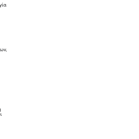
γία
ων,
ο
η
ι