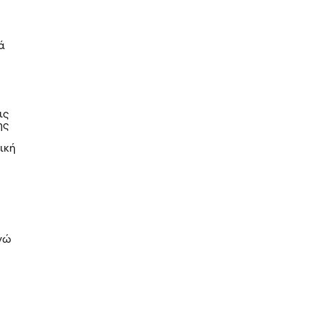
ά
ις
ης
ν
ική
ενώ