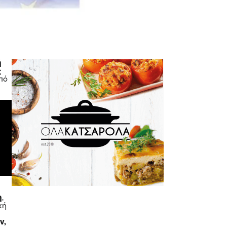
ή
ς
από
η
,
κή
ν,