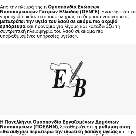
προκλητή ζήτηση υπηρεσιών, κάτι που έχει ήδη ξεκινήσει να
γίνεται με τη θέσπιση του θεσμού του απογευματινού
χειρουργείου επί πληρωμή».
Αλέξης Τσίπρας: Διαχρονικά η Ν.Δ πολεμά το ΕΣΥ
Ο Αλέξης Τσίπρας αναφέρθηκε στην διαχρονική αντίδραση
της Ν.Δ στην ιδέα του Εθνικού Συστήματος Υγείας από την
περίοδο του Ανδρέα Παπανδρέου, μέχρι σήμερα.
Όπως είπε «
το 1983 όταν ο Ανδρέας Παπανδρέου
με τη
στήριξη της Αριστεράς προωθούσε την εμβληματική αυτή
μεταρρύθμιση, η παράταξή σας μιλούσε για σοβιετικού τύπου
σύστημα υγείας και καταψήφισε.
Τα ίδια λέγατε και σε εμάς όταν παρά τη δημοσιονομική
ασφυξία προωθήσαμε τη μεταρρύθμιση της πρωτοβάθμια
φροντίδας μα τη δημιουργία των ΤΟΜΥ.
Τα επιχειρήματά σας δεν έχουν αλλάξει παρά την υποκριτική
σας στάση και τα ψεύτικα χειροκροτήματα τις πρώτες ημέρες
της πανδημίας. Δεν υπάρχει πια η Ανατολική Γερμανία ήταν η
απάντησή σας στα επιχειρήματα του Ανδρέα Ξανθού.
Νίκος Ανδρουλάκης: Το νομοσχέδιο αποδιαρθρώνει
τελείως το Εθνικό Σύστημα Υγείας
“Το Εθνικό Σύστημα Υγείας αποτέλεσε μία από τις