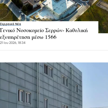
Σερραικά Νέα
Γενικό Νοσοκομείο Σερρών :
Μπέρδεψαν τις σορούς- Ενημερώθηκε ο
Εισαγγελέας, διατάχθηκε ΕΔΕ
09 Ιου 2026, 13:29