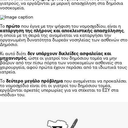
γιατρούς, να εργάζονται με μερική απασχόληση στα δημόσια
νοσοκομεία.
Το
πρώτο
που έγινε με την ψήφιση του νομοσχεδίου, είναι η
κατάργηση της πλήρους και αποκλειστικής απασχόλησης
,
η οποία με τη σειρά της αναμένεται να καταργήσει την
οργανωμένη δυνατότητα δωρεάν νοσηλείας των ασθενών στο
Δημόσιο.
Κι αυτό διότι
δεν υπάρχουν δικλείδες ασφαλείας και
μηχανισμός
, ώστε οι γιατροί του δημόσιου τομέα να μην
βάζουν από την πίσω πόρτα των νοσοκομείων ασθενείς στα
χειρουργεία, αφού πρώτα έχουν περάσει από τα ιδιωτικά τους
ιατρεία.
Το
δεύτερο μεγάλο πρόβλημα
που αναμένεται να προκαλέσει
το νομοσχέδιο είναι ότι οι γιατροί του δημόσιου τομέα,
εργάζονται αρκετές υπερωρίες για να στέκεται το ΕΣΥ στα
«πόδια» του.
Αν όμως αποκτήσουν δικαίωμα να έχουν το δικό τους
ιατρείο, θα αποχωρούν μόλις αποκτήσουν καλή πελατεία
από το νοσοκομείο,
με αποτέλεσμα να μην μπορούν να
λειτουργήσουν εύρυθμα τμήματα και κλινικές.