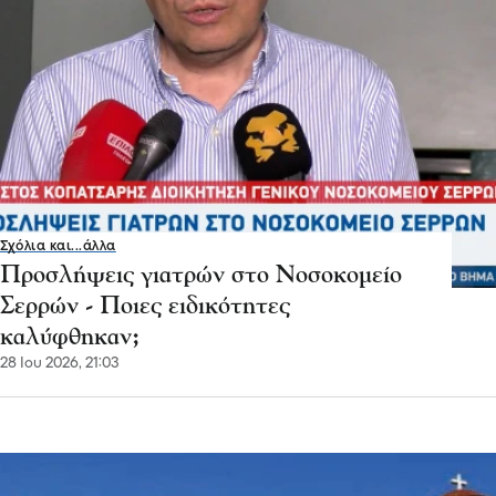
Σερραικά Νέα
Δωρεά ενός υπερσύγχρονου καρδιακού
υπερηχογράφου από την Ιερά