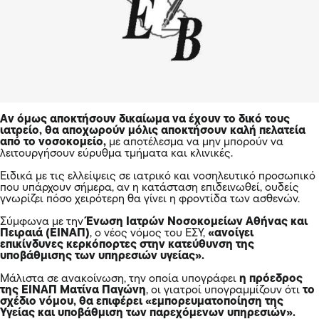
Ειδικά με τις ελλείψεις σε ιατρικό και νοσηλευτικό προσωπικό
που υπάρχουν σήμερα, αν η κατάσταση επιδεινωθεί, ουδείς
γνωρίζει πόσο χειρότερη θα γίνει η φροντίδα των ασθενών.
Σύμφωνα με την
Ένωση Ιατρών Νοσοκομείων Αθήνας και
Πειραιά (ΕΙΝΑΠ)
, ο νέος νόμος του ΕΣΥ,
«ανοίγει
επικίνδυνες κερκόπορτες στην κατεύθυνση της
υποβάθμισης των υπηρεσιών υγείας».
Μάλιστα σε ανακοίνωση, την οποία υπογράφει
η πρόεδρος
της ΕΙΝΑΠ Ματίνα Παγώνη
, οι γιατροί υπογραμμίζουν ότι
το
σχέδιο νόμου, θα επιφέρει «εμπορευματοποίηση της
Υγείας και υποβάθμιση των παρεχόμενων υπηρεσιών».
Από την πλευρά της η
Ομοσπονδία Ενώσεων
Νοσοκομειακών Γιατρών Ελλάδος (ΟΕΝΓΕ)
, αναφέρει ότι το
νομοσχέδιο «ιδιωτικοποιεί πλήρως τα δημόσια νοσοκομεία,
μετατρέπει την υγεία του λαού σε ακόμα πιο ακριβό
εμπόρευμα
και προνόμιο για λίγους και καταδικάζει τη
συντριπτική πλειοψηφία του λαού σε ακόμα πιο
υποβαθμισμένες υπηρεσίες υγείας».
Η
Πανελλήνια Ομοσπονδία Εργαζομένων Δημόσιων
Νοσοκομείων (ΠΟΕΔΗΝ)
, ξεκαθαρίζει ότι
η ρύθμιση αυτή
«θα αυξήσει περαιτέρω την ιδιωτική δαπάνη υγείας
και την