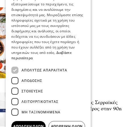
εξατομικεύσουμε το περιεχόμενο, τις
διαφημίσεις και να αναλύσουμε την
Σερραικά Νέα
επισκεψιμότητά μας. Μοιραζόμαστε επίσης
Πανηγυρικές Εκδηλώσεις στην
πληροφορίες σχετικά με τη χρήση του
κοινότητα Προβατά για τον Εορτασμό της
ιστότοπού μας με τους συνεργάτες
Μεταμόρφωσης του Σωτήρος
διαφήμισης και ανάλυσης, οι οποίοι
ενδέχεται να τις συνδυάσουν με άλλες
05 Αυγ 2026, 20:23
πληροφορίες που τους έχετε παράσχει ή
που έχουν συλλέξει από τη χρήση των
Επικαιρότητα
υπηρεσιών τους από εσάς.
Διαβάστε
περισσότερα
Αυγερινός, Μουτσάτσου και άλλοι 20
κατά Καρυστιανού – “Στάση αρχής η
ΑΠΟΛΎΤΩΣ ΑΠΑΡΑΊΤΗΤΑ
αποχώρησή μας”
05 Αυγ 2026, 20:21
ΑΠΌΔΟΣΗΣ
ΣΤΌΧΕΥΣΗΣ
Σχόλια και...άλλα
Λευτέρης Αβραμάκης- Σέρρες: Ξέρετε ότι
ΛΕΙΤΟΥΡΓΙΚΌΤΗΤΑΣ
το κράτος μοίρασε 12 δισεκατομμύρια
ευρώ χωρίς να κάνει ούτε έναν
ΜΗ ΤΑΞΙΝΟΜΗΜΈΝΑ
διαγωνισμό;
05 Αυγ 2026, 20:10
ΑΠΟΔΟΧΉ ΌΛΩΝ
ΑΠΌΡΡΙΨΗ ΌΛΩΝ