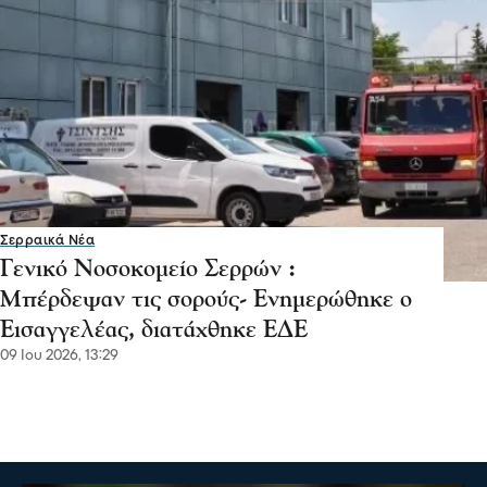
Επικαιρότητα
Κρούσμα Ιού Δυτικού Νείλου στο Δήμο Ν.
Ζίχνης- Αμφίπολη περιοχή "υψηλού
κινδύνου"
Σύμφωνα με ανακοίνωση του Ε.Ο.Δ.Υ νέο κρούσμα
καταγράφηκε στη Ν. Ζίχνη ενώ η Αμφίπολη
χαρακτηρίζεται περιοχή "υψηλού κινδύνου"
πριν 6 λεπτά