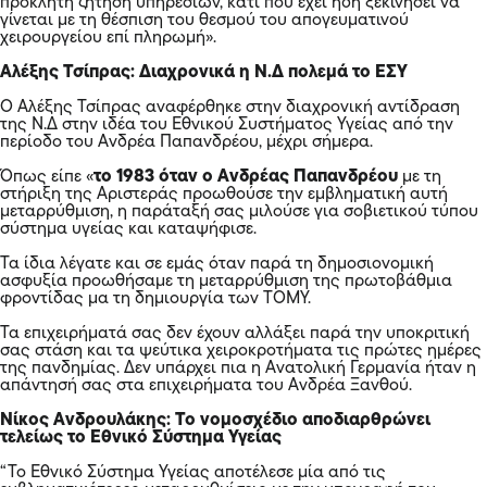
εμβληματικότερες μεταρρυθμίσεις με την υπογραφή του
ΠΑΣΟΚ, γιατί έσπασε τις κοινωνικές ανισότητες
προσφέροντας τις υπηρεσίες του σε όλους τους πολίτες”
ανέφερε ο πρόεδρος του ΠΑΣΟΚ-ΚΙΝΑΛ Νίκος Ανδρουλάκης
“Μετά τη δεκαετή οικονομική κρίση και την πανδημία,
αντί η
κυβέρνηση να ενισχύσει το Ε.Σ.Υ. και την πρωτοβάθμια
φροντίδα υγείας, να δώσει κίνητρα για την αρτιότερη
στελέχωσή του αλλά και να κατευθύνει γενναίους πόρους
του Ταμείου Ανάκαμψης
στην Υγεία ακολουθώντας το
παράδειγμα άλλων ευρωπαϊκών χωρών, επιλέγει να φέρει ένα
νομοσχέδιο με το οποίο διαφωνούμε κάθετα, γιατί
αποδιαρθρώνει πλήρως το Εθνικό Σύστημα Υγείας”.
Δημήτρης Κουτσούμπας: Έκτρωμα το νομοσχέδιο
Σε ανυποχώρητο αγώνα για την κατάργηση κάθε
επιχειρηματικής δράσης στην Υγεία, κάλεσε ο ΓΓ του ΚΚΕ, από
το βήμα της Βουλής
“Πάρτε πίσω τώρα το νομοσχέδιο – έκτρωμα”,
τόνισε ο ΓΓ της
ΚΕ του ΚΚΕ, Δημήτρης Κουτσούμπας,
μιλώντας στη
συζήτηση στη Βουλή, σχετικά με το σχέδιο νόμου για την
δευτεροβάθμια περίθαλψη.
Ο κ.
Κουτσούμπας
, υπογράμμισε πως
το νομοσχέδιο για το
ΕΣΥ
έχει ήδη απορριφθεί από την συντριπτική πλειοψηφία του
ελληνικού λαού και από σύσσωμο τον ιατρικό και υγειονομικό