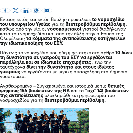
Ένταση εκτός και εντός Βουλής προκάλεσε
το νομοσχέδιο
του υπουργείου Υγείας
για τη
δευτεροβάθμια περίθαλψη,
καθώς από την μία οι
νοσοκομειακοί
γιατροί διαδήλωναν
κατά του νομοσχεδίου και από την άλλη στην αίθουσα της
Ολομέλειας
τα κόμματα της αντιπολίτευσης κατήγγειλαν
την ιδιωτικοποίηση του ΕΣΥ.
Πάντως το νομοσχέδιο που ήδη ψηφίστηκε στο άρθρο
10 δίνει
τη δυνατότητα σε γιατρούς του ΕΣΥ να εργάζονται
παράλληλα και σε ιδιωτικές επιχειρήσεις
, ενώ την
ταυτόχρονα
δίνει την δυνατότητα και στους ιδιώτες
γιατρούς
να εργάζονται με μερική απασχόληση στα δημόσια
νοσοκομεία.
Αναθεωρημένο – Συγκεκριμένα και ιστορικά με τις
θετικές
ψήφους 156 βουλευτών της ΝΔ
και τα
“όχι” 141 βουλευτών
της αντιπολίτευσης
ολοκληρώθηκε η ψηφοφορία του
νοσμοσχεδίου για τη
δευτεροβάθμια περίθαλψη.