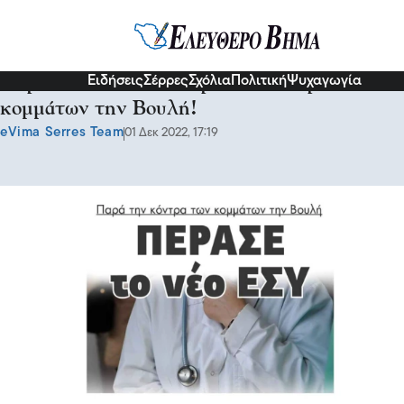
Σερραικά Νέα
Ειδήσεις
Σέρρες
Σχόλια
Πολιτική
Ψυχαγωγία
Πέρασε το νέο ΕΣΥ παρά την κόντρα των
κομμάτων την Βουλή!
eVima Serres Team
01 Δεκ 2022, 17:19