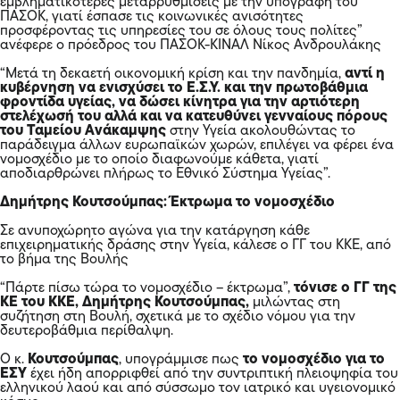
κόσμο.
Θανάσης Πλεύρης: Το νομοσχέδιο πηγαίνει τη χώρα στην
επόμενη δεκαετία
Για ένα
μεταρρυθμιστικό νομοσχέδιο
που “πηγαίνει τη χώρα
στην επόμενη δεκαετία, την ώρα που μέρος της
αντιπολίτευσης ζει ακόμα στο 1983”, μίλησε ο
υπουργός
Υγείας Θανάσης Πλεύρης
, στο πλαίσιο τοποθέτησής του, επί
του νομοσχεδίου για τη δευτεροβάθμια περίθαλψη, στην
ολομέλεια της Βουλής.
Ο κ. Πλεύρης, που μίλησε μετά τον αρχηγό της αξιωματικής
αντιπολίτευσης, χαρακτήρισε την τοποθέτηση του κ. Τσίπρα
“
υποτονική
“
“Προς στιγμήν
νόμιζα, ότι ο κ. Τσίπρας έχει προσχωρήσει
στη ΝΔ
, διότι, παρουσιάζοντας την σύγχρονη ιατρική, στην
πραγματικότητα περιγράφει ακριβώς το πρόγραμμα της νέας
Δημοκρατίας, το οποίο όμως, ήδη υλοποιείται”.