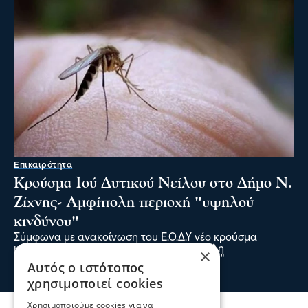
Σερραικά Νέα
×
Το Επιμελητήριο καλεί τις Σερραϊκές
Αυτός ο ιστότοπος
επιχειρήσεις να λάβουν μέρος στην 90η
χρησιμοποιεί cookies
Δ.Ε.Θ.
05 Αυγ 2026, 20:28
Χρησιμοποιούμε cookies για να