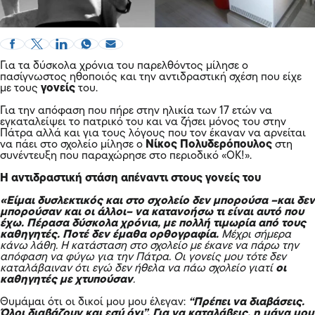
Για τα δύσκολα χρόνια του παρελθόντος μίλησε ο
πασίγνωστος ηθοποιός και την αντιδραστική σχέση που είχε
με τους
γονείς
του.
Για την απόφαση που πήρε στην ηλικία των 17 ετών να
εγκαταλείψει το πατρικό του και να ζήσει μόνος του στην
Πάτρα αλλά και για τους λόγους που τον έκαναν να αρνείται
να πάει στο σχολείο μίλησε ο
Νίκος Πολυδερόπουλος
στη
συνέντευξη που παραχώρησε στο περιοδικό «ΟΚ!».
Η αντιδραστική στάση απέναντι στους γονείς του
«Είµαι δυσλεκτικός και στο σχολείο δεν μπορούσα –και δεν
μπορούσαν και οι άλλοι– να κατανοήσω τι είναι αυτό που
έχω. Πέρασα δύσκολα χρόνια, µε πολλή τιµωρία από τους
καθηγητές. Ποτέ δεν έμαθα ορθογραφία.
Μέχρι σήμερα
κάνω λάθη. Η κατάσταση στο σχολείο µε έκανε να πάρω την
απόφαση να φύγω για την Πάτρα. Οι γονείς µου τότε δεν
καταλάβαιναν ότι εγώ δεν ήθελα να πάω σχολείο γιατί
οι
καθηγητές µε χτυπούσαν
.
Θυμάμαι ότι οι δικοί µου µου έλεγαν:
“Πρέπει να διαβάσεις.
Όλοι διαβάζουν και εσύ όχι”. Για να καταλάβεις, η μάνα µου