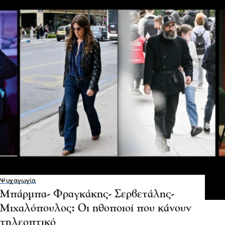
Ψυχαγωγία
Μπάρμπα- Φραγκάκης- Σερβετάλης-
Μιχαλόπουλος: Οι ηθοποιοί που κάνουν
τηλεοπτικό