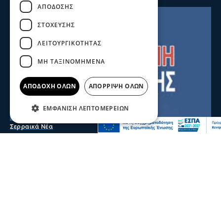
ΑΠΌΔΟΣΗΣ
ΣΤΌΧΕΥΣΗΣ
ΛΕΙΤΟΥΡΓΙΚΌΤΗΤΑΣ
ΜΗ ΤΑΞΙΝΟΜΗΜΈΝΑ
ΑΠΟΔΟΧΉ ΌΛΩΝ
ΑΠΌΡΡΙΨΗ ΌΛΩΝ
ΕΜΦΆΝΙΣΗ ΛΕΠΤΟΜΕΡΕΙΏΝ
Σερραικά Νέα
Έκτακτη Ανακοίνωση ΔΕΥΑΣ: Πού θα
γίνει αύριο διακοπή
Λόγω βλάβης θα σημειωθεί διακοπή υδροδότησης στην
Κουμαριά από τις 12 τα μεσάνυχτα έως τις πρώτες
πρωινές ώρες της Παρασκευής
06 Αυγ 2026, 22:06