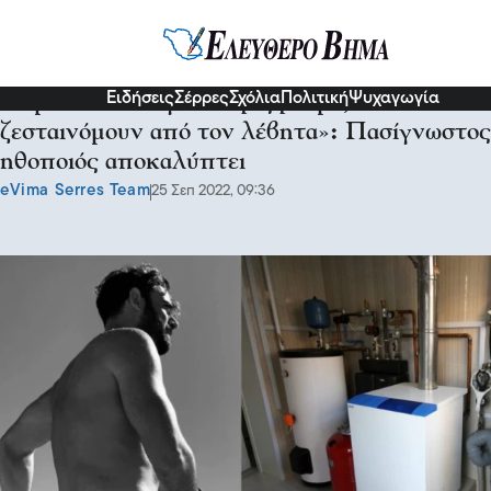
Διάφορα
Ειδήσεις
Σέρρες
Σχόλια
Πολιτική
Ψυχαγωγία
«Έμενα σε υπόγειο χωρίς ρεύμα,
ζεσταινόμουν από τον λέβητα»: Πασίγνωστος
ηθοποιός αποκαλύπτει
eVima Serres Team
25 Σεπ 2022, 09:36