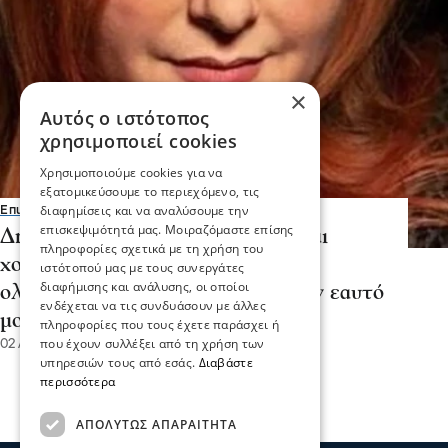
×
Αυτός ο ιστότοπος
χρησιμοποιεί cookies
Χρησιμοποιούμε cookies για να
εξατομικεύσουμε το περιεχόμενο, τις
διαφημίσεις και να αναλύσουμε την
Επικαιρότητα
επισκεψιμότητά μας. Μοιραζόμαστε επίσης
Δήμητρα Κολλά: "Μου είπε "είσαι
πληροφορίες σχετικά με τη χρήση του
χοντρούλα". Άρχισε να μου κάνει
ιστότοπού μας με τους συνεργάτες
διαφήμισης και ανάλυσης, οι οποίοι
ολόκληρο κήρυγμα και έπιασα τον εαυτό
ενδέχεται να τις συνδυάσουν με άλλες
μου να κλαίει"
πληροφορίες που τους έχετε παράσχει ή
που έχουν συλλέξει από τη χρήση των
02 Αυγ 2026, 15:18
υπηρεσιών τους από εσάς.
Διαβάστε
περισσότερα
ΑΠΟΛΎΤΩΣ ΑΠΑΡΑΊΤΗΤΑ