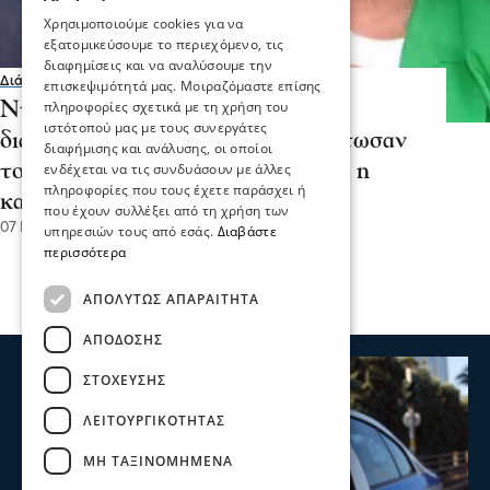
Χρησιμοποιούμε cookies για να
εξατομικεύσουμε το περιεχόμενο, τις
διαφημίσεις και να αναλύσουμε την
Διάφορα
επισκεψιμότητά μας. Μοιραζόμαστε επίσης
πληροφορίες σχετικά με τη χρήση του
Ντόρα Μπακογιάννη: Έχω κάνει
ιστότοπού μας με τους συνεργάτες
διαθήκη από τα 35 μου, όταν σκότωσαν
διαφήμισης και ανάλυσης, οι οποίοι
τον Παύλο – Η Σία Κοσιώνη είναι η
ενδέχεται να τις συνδυάσουν με άλλες
πληροφορίες που τους έχετε παράσχει ή
καλύτερη νύφη του κόσμου
που έχουν συλλέξει από τη χρήση των
07 Ιου 2023, 14:07
υπηρεσιών τους από εσάς.
Διαβάστε
περισσότερα
ΑΠΟΛΎΤΩΣ ΑΠΑΡΑΊΤΗΤΑ
ΑΠΌΔΟΣΗΣ
ΣΤΌΧΕΥΣΗΣ
ΛΕΙΤΟΥΡΓΙΚΌΤΗΤΑΣ
ΜΗ ΤΑΞΙΝΟΜΗΜΈΝΑ