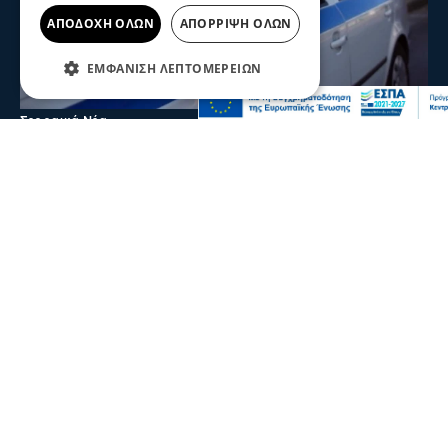
ΑΠΟΔΟΧΉ ΌΛΩΝ
ΑΠΌΡΡΙΨΗ ΌΛΩΝ
ΕΜΦΆΝΙΣΗ ΛΕΠΤΟΜΕΡΕΙΏΝ
Σερραικά Νέα
Θρίλερ στις Σέρρες: Νεκρός 66χρονος στα
Ίβηρα – Έρευνα των Αρχών για τα αίτια
του θανάτου
Ο 66χρονος ήταν μόνιμος κάτοικος Γερμανίας και το
τελευταίο διάστημα βρισκόταν στην περιοχή
09 Αυγ 2026, 22:29