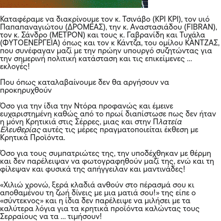
Καταφέραμε να διακρίνουμε τον κ. Τσινάβο (ΚΡΙ ΚΡΙ), τον υιό
Παπαπαναγιώτου (ΔΡΟΜΕΑΣ), την κ. Αναστασιάδου (FIBRAN),
τον κ. Σάνδρο (ΜΕΤΡΟΝ) και τους κ. Γαβρανίδη και Τυχάλα
(ΦΥΤΟΕΝΕΡΓΕΙΑ) όπως και τον κ Κάντζα, του ομίλου ΚΑΝΤΖΑΣ,
που συνέφαγαν μαζί με την πρώην υπουργό συζητώντας για
την σημερινή πολιτική κατάσταση και τις επικείμενες …
εκλογές!
Που όπως καταλαβαίνουμε δεν θα αργήσουν να
προκηρυχθούν
Όσο για την ίδια την Ντόρα προφανώς και έμεινε
ευχαριστημένη καθώς από το πρωί διαπίστωσε πως δεν ήταν
η μόνη Κρητικιά στις Σέρρες, μιας και στην Π
λατεία
Ελευθερίας
αυτές τις μέρες πραγματοποιείται έκθεση με
Κρητικά Προϊόντα.
Όσο για τους συμπατριώτες της, την υποδέχθηκαν με θέρμη
και δεν παρέλειψαν να φωτογραφηθούν μαζί της, ενώ και τη
φίλεψαν και φυσικά της απήγγειλαν και μαντινάδες!
«Χιλιώ χρονώ, ξερά κλαδιά ανθούν στο πέρασμά σου κι
αποθαμένου τη ζωή δίνεις με μια ματιά σου!» της είπε ο
«σύντεκνος» και η ίδια δεν παρέλειψε να μιλήσει με τα
καλύτερα λόγια για τα κρητικά προϊόντα καλώντας τους
Σερραίους να τα … τιμήσουν!