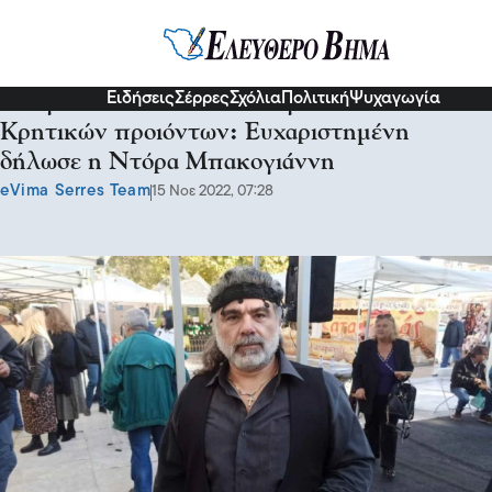
Σχόλια και...άλλα
Ειδήσεις
Σέρρες
Σχόλια
Πολιτική
Ψυχαγωγία
Και για την εκδήλωση και για την έκθεση
Κρητικών προιόντων: Ευχαριστημένη
δήλωσε η Ντόρα Μπακογιάννη
eVima Serres Team
15 Νοε 2022, 07:28