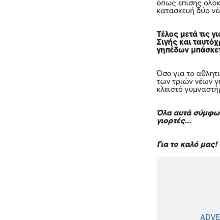
όπως επίσης ολοκ
κατασκευή δύο ν
Τέλος μετά τις γ
Σιγής και ταυτό
γηπέδων μπάσκετ
Όσο για το αθλητ
των τριών νέων γ
κλειστό γυμναστή
Όλα αυτά σύμφων
γιορτές…
Για το καλό μας!