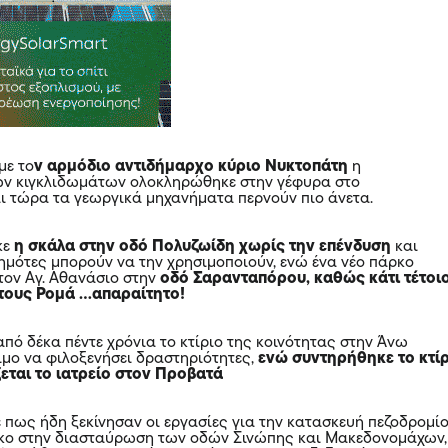
με το
ν αρμόδιο αντιδήμαρχο κύριο Νυκτοπάτη
η
ων κιγκλιδωμάτων ολοκληρώθηκε στην γέφυρα στο
ι τώρα τα γεωργικά μηχανήματα περνούν πιο άνετα.
κε
η σκάλα στην οδό Πολυζωίδη χωρίς την επένδυση
και
ημότες μπορούν να την χρησιμοποιούν, ενώ ένα νέο πάρκο
τον Αγ. Αθανάσιο στην
οδό Σαρανταπόρου, καθώς κάτι τέτοι
τους Ρομά …απαραίτητο!
πό δέκα πέντε χρόνια το κτίριο της κοινότητας στην Άνω
οιμο να φιλοξενήσει δραστηριότητες,
ενώ συντηρήθηκε το κτί
εται το ιατρείο στον Προβατά
πως ήδη ξεκίνησαν οι εργασίες για την κατασκευή πεζοδρομί
ρκο στην διασταύρωση των οδών Σινώπης και Μακεδονομάχων,