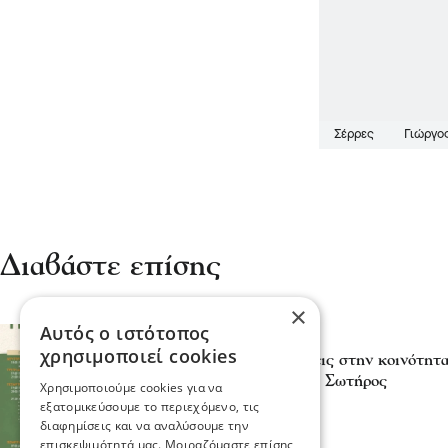
Σέρρες
Γιώργο
Διαβάστε επίσης
×
Αυτός ο ιστότοπος
Σερραικά Νέα
χρησιμοποιεί cookies
Πανηγυρικές Εκδηλώσεις στην κοινότητα
της Μεταμόρφωσης του Σωτήρος
Χρησιμοποιούμε cookies για να
05 Αυγ 2026, 20:23
εξατομικεύσουμε το περιεχόμενο, τις
διαφημίσεις και να αναλύσουμε την
επισκεψιμότητά μας. Μοιραζόμαστε επίσης