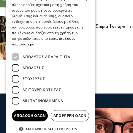
πληροφορίες σχετικά με τη χρήση του
ιστότοπού μας με τους συνεργάτες
διαφήμισης και ανάλυσης, οι οποίοι
Σχόλια και...άλλα
ενδέχεται να τις συνδυάσουν με άλλες
Σέρρες: Παραιτήθηκε η Σοφία Ιχτιάρη - 
πληροφορίες που τους έχετε παράσχει ή
03 Αυγ 2026, 17:33
που έχουν συλλέξει από τη χρήση των
υπηρεσιών τους από εσάς.
Διαβάστε
περισσότερα
ΑΠΟΛΎΤΩΣ ΑΠΑΡΑΊΤΗΤΑ
ΑΠΌΔΟΣΗΣ
ΣΤΌΧΕΥΣΗΣ
ΛΕΙΤΟΥΡΓΙΚΌΤΗΤΑΣ
ΜΗ ΤΑΞΙΝΟΜΗΜΈΝΑ
ΑΠΟΔΟΧΉ ΌΛΩΝ
ΑΠΌΡΡΙΨΗ ΌΛΩΝ
ΕΜΦΆΝΙΣΗ ΛΕΠΤΟΜΕΡΕΙΏΝ