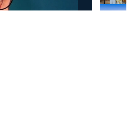
ργοποίηση της ρήτρας
τικότητα
ην επέκταση του πεδίου εφαρμογής της