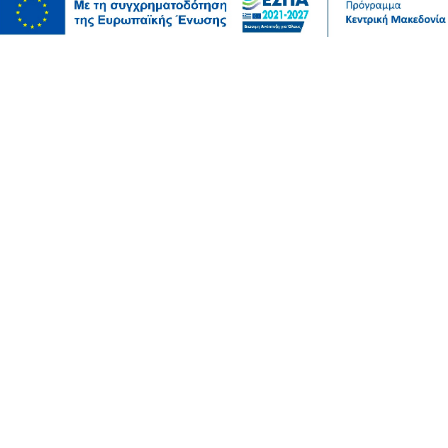
Σερραικά Νέα
Ενισχύχεις de minimis για αγρότες των Σερρών:για
αιτήσεις παραγωγών ρυζιού, κερασιών και μήλων
πριν 1 ώρα
Σερραικά Νέα
Δωρεά ιατρικού υλικού από το Κέντρο Κοινωνικής
Πρόνοιας Κεντρικής Μακεδονίας προς το Νοσοκομείο
Σερρών
πριν 1 ώρα
Πολιτική
Γιάννης Βρούτσης: «Ιστορική εξέλιξη για την Πάρο
και την Αντίπαρο»
πριν 1 ώρα