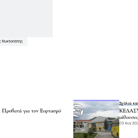
ς Νυκτοπάτης
Σχόλια κα
 Προβατά για τον Εορτασμό
ΚΕΔΑΣΥ 
αίθουσε
03 Αυγ 202