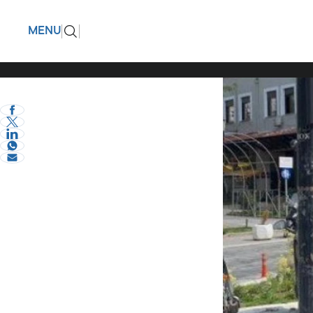
Γιώργος 
ΠΙΣΩ
MENU
eVima Serres Team
3
Σχόλια και...άλλα