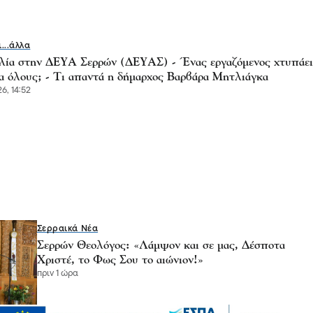
ι...άλλα
λία στην ΔΕΥΑ Σερρών (ΔΕΥΑΣ) - Ένας εργαζόμενος χτυπάει
ια όλους; - Τι απαντά η δήμαρχος Βαρβάρα Μητλιάγκα
6, 14:52
Σερραικά Νέα
Σερρών Θεολόγος: «Λάμψον και σε μας, Δέσποτα
Χριστέ, το Φως Σου το αιώνιον!»
πριν 1 ώρα