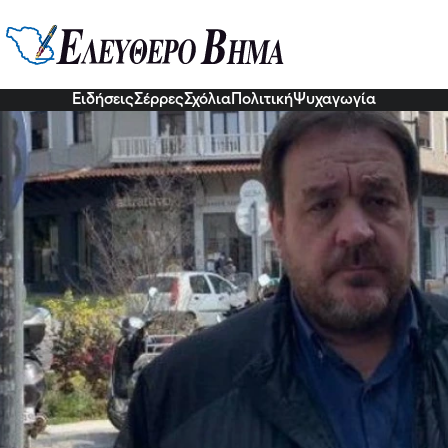
Νυκτοπάτης: «Τρέχουν» τα έργα 
0 Δεκ 2022, 13:25
Ειδήσεις
Σέρρες
Σχόλια
Πολιτική
Ψυχαγωγία