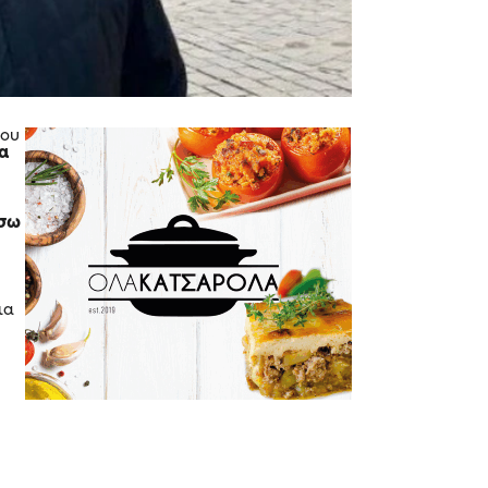
που
α
έσω
ια