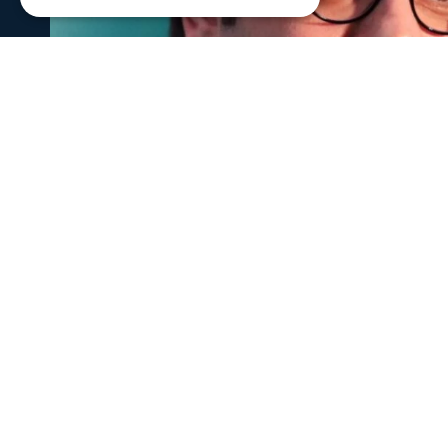
Πολιτική
Υποβλήθηκε το αίτημα για την ενε
διαφυγής για την ενεργειακή ανθεκ
Από τον Κυριάκο Πιερρακάκη αίτημα προς την ΕΕ για τ
υφιστάμενης Εθνικής Ρήτρας Διαφυγής