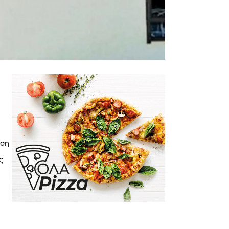
εση
ς