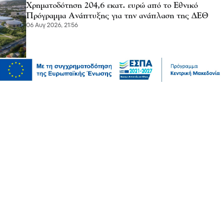
Χρηματοδότηση 204,6 εκατ. ευρώ από το Εθνικό
Πρόγραμμα Ανάπτυξης για την ανάπλαση της ΔΕΘ
06 Αυγ 2026, 21:56
Επικαιρότητα
Θεσσαλονίκη: Παράσυρση πεζού από ΙΧ στον
Δενδροπόταμο - Μεταφέρθηκε στο νοσοκομείο
06 Αυγ 2026, 20:18
Επικαιρότητα
Τουλάχιστον 25 τραυματίες, οι επτά σοβαρά, από
σύγκρουση δύο τραμ στο Γκελζενκίρχεν της Γερμανίας
06 Αυγ 2026, 20:16
Επικαιρότητα
Πυρκαγιές: 325 αυτοψίες κτιρίων στις πληγείσες
περιοχές, 118 χαρακτηρίστηκαν κόκκινα
06 Αυγ 2026, 20:15