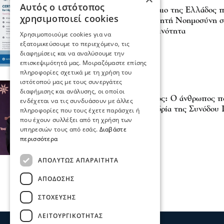
Αυτός ο ιστότοπος
Το Διεθνές Πανεπιστήμιο της Ελλάδος π
χρησιμοποιεί cookies
πιστοποίηση στην Τεχνητή Νοημοσύνη σ
πανεπιστημιακή του κοινότητα
Χρησιμοποιούμε cookies για να
04 Αυγ 2026, 19:17
εξατομικεύσουμε το περιεχόμενο, τις
διαφημίσεις και να αναλύσουμε την
επισκεψιμότητά μας. Μοιραζόμαστε επίσης
πληροφορίες σχετικά με τη χρήση του
ιστότοπού μας με τους συνεργάτες
Σερραικά Νέα
διαφήμισης και ανάλυσης, οι οποίοι
Σταμάτης Αγγελόπουλος: Ο άνθρωπος πο
ενδέχεται να τις συνδυάσουν με άλλες
πρώτη φορά στην προεδρία της Συνόδου
πληροφορίες που τους έχετε παράσχει ή
04 Ιου 2026, 15:18
που έχουν συλλέξει από τη χρήση των
υπηρεσιών τους από εσάς.
Διαβάστε
περισσότερα
ΑΠΟΛΎΤΩΣ ΑΠΑΡΑΊΤΗΤΑ
ΑΠΌΔΟΣΗΣ
ΣΤΌΧΕΥΣΗΣ
ΛΕΙΤΟΥΡΓΙΚΌΤΗΤΑΣ