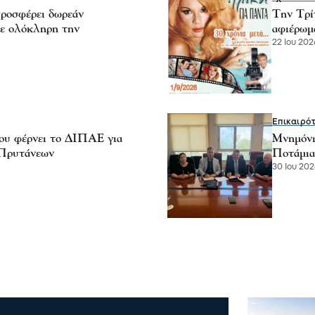
ροσφέρει δωρεάν
Την Τρί
ε ολόκληρη την
αφιέρωμ
22 Ιου 2026
Επικαιρό
υ φέρνει το ΔΙΠΑΕ για
Μνημόνι
 Πρυτάνεων
Ποτάμια
30 Ιου 202