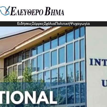
της ακαδημαϊκής κοινότητας στ
το 2ο Διεθνές Συνέδριο για τα δι
συμμετέχουν 380 ομιλητές από όλες τις ηπείρους, γεγονός που
.
Ειδήσεις
Σέρρες
Σχόλια
Πολιτική
Ψυχαγωγία
3 Ιου 2026, 18:39