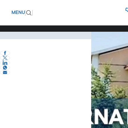
Ο ρόλος 
ΠΙΣΩ
MENU
ομιλητές 
Στο Συνέδριο θα 
Επικαιρότητα
της διοργάνωσης
eVima Serres Team
0