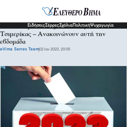
Σχόλια και...άλλα
Ειδήσεις
Σέρρες
Σχόλια
Πολιτική
Ψυχαγωγία
Οι Μπαχαρόπουλος, Βλάχβεης και
Τσιμερίκας – Ανακοινώνουν αυτή την
εβδομάδα
eVima Serres Team
02 Ιαν 2023, 20:05