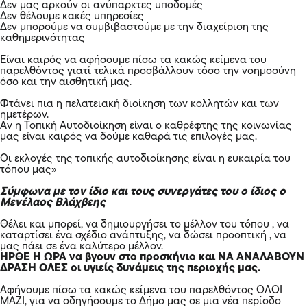
Δεν μας αρκούν οι ανύπαρκτες υποδομές
Δεν θέλουμε κακές υπηρεσίες
Δεν μπορούμε να συμβιβαστούμε με την διαχείριση της
καθημερινότητας
Είναι καιρός να αφήσουμε πίσω τα κακώς κείμενα του
παρελθόντος γιατί τελικά προσβάλλουν τόσο την νοημοσύνη
όσο και την αισθητική μας.
Φτάνει πια η πελατειακή διοίκηση των κολλητών και των
ημετέρων.
Αν η Τοπική Αυτοδιοίκηση είναι ο καθρέφτης της κοινωνίας
μας είναι καιρός να δούμε καθαρά τις επιλογές μας.
Οι εκλογές της τοπικής αυτοδιοίκησης είναι η ευκαιρία του
τόπου μας»
Σύμφωνα με τον ίδιο και τους συνεργάτες του ο ίδιος ο
Μενέλαος Βλάχβεης
Θέλει και μπορεί, να δημιουργήσει το μέλλον του τόπου , να
καταρτίσει ένα σχέδιο ανάπτυξης, να δώσει προοπτική , να
μας πάει σε ένα καλύτερο μέλλον.
ΗΡΘΕ Η ΩΡΑ να βγουν στο προσκήνιο και ΝΑ ΑΝΑΛΑΒΟΥΝ
ΔΡΑΣΗ ΟΛΕΣ οι υγιείς δυνάμεις της περιοχής μας.
Αφήνουμε πίσω τα κακώς κείμενα του παρελθόντος ΟΛΟΙ
ΜΑΖΙ, για να οδηγήσουμε το Δήμο μας σε μια νέα περίοδο