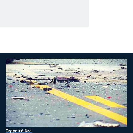
Σερραικά Νέα