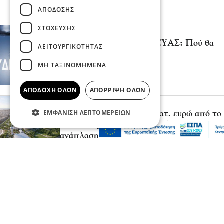
ΑΠΌΔΟΣΗΣ
ΣΤΌΧΕΥΣΗΣ
Σερραικά Νέα
Έκτακτη Ανακοίνωση ΔΕΥΑΣ: Πού θα
ΛΕΙΤΟΥΡΓΙΚΌΤΗΤΑΣ
γίνει αύριο διακοπή
ΜΗ ΤΑΞΙΝΟΜΗΜΈΝΑ
06 Αυγ 2026, 22:06
ΑΠΟΔΟΧΉ ΌΛΩΝ
ΑΠΌΡΡΙΨΗ ΌΛΩΝ
Πολιτική
ΕΜΦΆΝΙΣΗ ΛΕΠΤΟΜΕΡΕΙΏΝ
Χρηματοδότηση 204,6 εκατ. ευρώ από το
Εθνικό Πρόγραμμα Ανάπτυξης για την
ανάπλαση της ΔΕΘ
06 Αυγ 2026, 21:56
Επικαιρότητα
Θεσσαλονίκη: Παράσυρση πεζού από ΙΧ
στον Δενδροπόταμο - Μεταφέρθηκε στο
νοσοκομείο
06 Αυγ 2026, 20:18